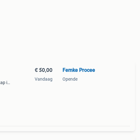
€ 50,00
Femke Procee
Vandaag
Opende
ap is
en.
re en