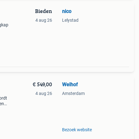
Bieden
nico
4 aug 26
Lelystad
igkap
 is
oor
€ 549,00
Welhof
m
4 aug 26
Amsterdam
ordt
en
en
Bezoek website