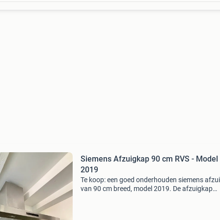
Siemens Afzuigkap 90 cm RVS - Model
2019
Te koop: een goed onderhouden siemens afzu
van 90 cm breed, model 2019. De afzuigkap
verkeert in goede staat en is klaar voor een t
leven. Gaat weg ivm nieuwe keuken. Ophalen b
voorkeur tu