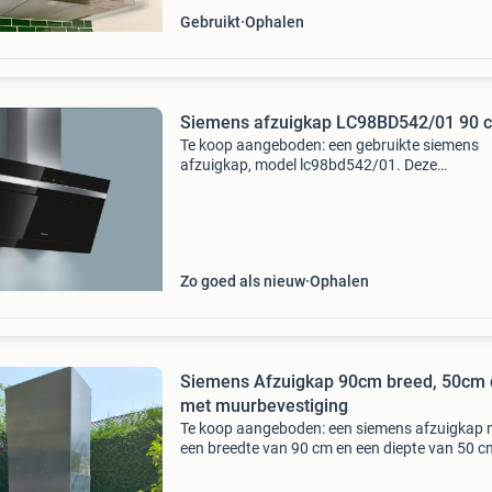
Gebruikt
Ophalen
Siemens afzuigkap LC98BD542/01 90 
Te koop aangeboden: een gebruikte siemens
afzuigkap, model lc98bd542/01. Deze
wandschouwkap is ideaal voor een moderne
keuken en zorgt voor een efficiënte afzuiging 
kookdampen.inclusief reserculat
Zo goed als nieuw
Ophalen
Siemens Afzuigkap 90cm breed, 50cm 
met muurbevestiging
Te koop aangeboden: een siemens afzuigkap 
een breedte van 90 cm en een diepte van 50 c
Deze afzuigkap is voorzien van een speciale p
voor eenvoudige montage aan de muur. Ideaal