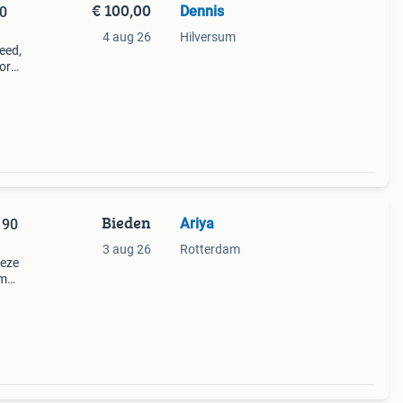
€ 100,00
Dennis
0
4 aug 26
Hilversum
eed,
oor
 uit
 120
Bieden
Ariya
 90
3 aug 26
Rotterdam
Deze
cm
 aan
4-924