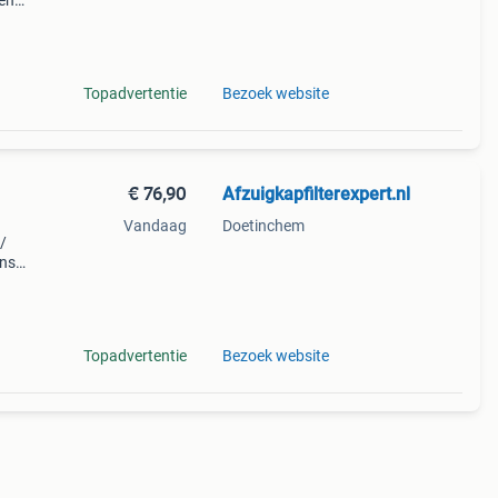
en
en
Topadvertentie
Bezoek website
€ 76,90
Afzuigkapfilterexpert.nl
Vandaag
Doetinchem
/
ens
geen
tegen
Topadvertentie
Bezoek website