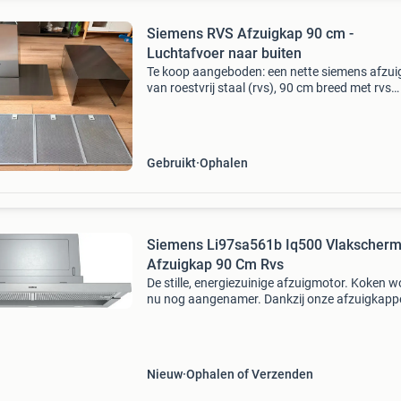
Siemens RVS Afzuigkap 90 cm -
Luchtafvoer naar buiten
Te koop aangeboden: een nette siemens afzu
van roestvrij staal (rvs), 90 cm breed met rvs
achterwand. De afzuigkap werkt uitstekend en
geschikt voor luchtafvoer naar buiten, waard
kooklucht
Gebruikt
Ophalen
Siemens Li97sa561b Iq500 Vlakscher
Afzuigkap 90 Cm Rvs
De stille, energiezuinige afzuigmotor. Koken w
nu nog aangenamer. Dankzij onze afzuigkapp
met krachtige iqdrive-motor houdt u uw keuk
moeiteloos stoom- en geurvrij. De motor gaat
bijzonder ene
Nieuw
Ophalen of Verzenden