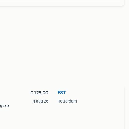
€ 125,00
EST
4 aug 26
Rotterdam
igkap
weede
ij