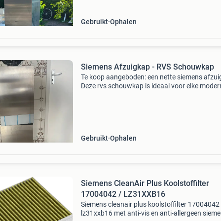
elke keu
Gebruikt
Ophalen
Siemens Afzuigkap - RVS Schouwkap
Te koop aangeboden: een nette siemens afzui
Deze rvs schouwkap is ideaal voor elke moder
keuken. De afzuigkap is gebruikt, maar verkeer
goede staat en werkt naar behoren. Perfect 
kookluc
Gebruikt
Ophalen
Siemens CleanAir Plus Koolstoffilter
17004042 / LZ31XXB16
Siemens cleanair plus koolstoffilter 17004042 
lz31xxb16 met anti-vis en anti-allergeen siem