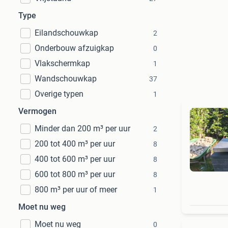
Type
Eilandschouwkap
2
Onderbouw afzuigkap
0
Vlakschermkap
1
Wandschouwkap
37
Overige typen
1
Vermogen
Minder dan 200 m³ per uur
2
200 tot 400 m³ per uur
8
400 tot 600 m³ per uur
8
600 tot 800 m³ per uur
8
800 m³ per uur of meer
1
Moet nu weg
Moet nu weg
0