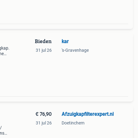
Bieden
kar
gkap.
31 jul 26
's-Gravenhage
ne
t in
om
€ 76,90
Afzuigkapfilterexpert.nl
31 jul 26
Doetinchem
/
ens