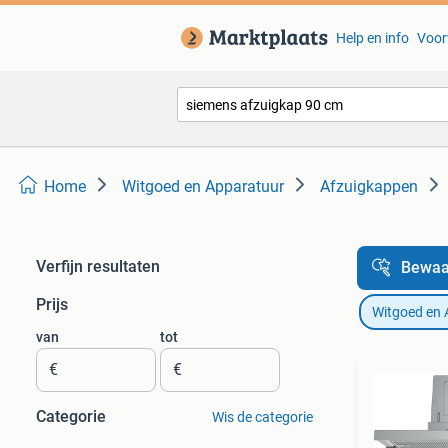
Help en info
Voor
Home
Witgoed en Apparatuur
Afzuigkappen
Verfijn resultaten
Bewaa
Prijs
Witgoed en 
van
tot
€
€
Categorie
Wis de categorie