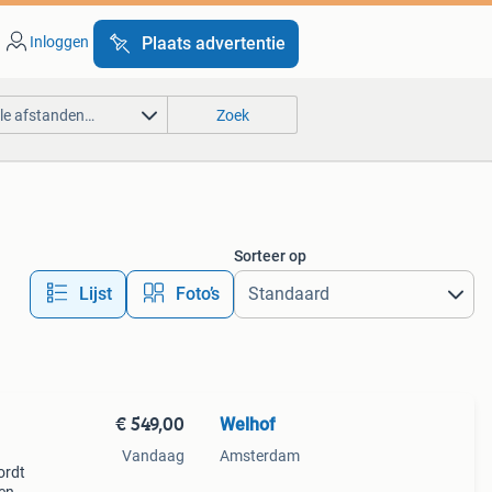
Inloggen
Plaats advertentie
lle afstanden…
Zoek
Sorteer op
Lijst
Foto’s
€ 549,00
Welhof
m
Vandaag
Amsterdam
ordt