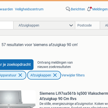
waarden
Veiligheidscentrum
Berichten
Meldingen
Afzuigkappen
A
57 resultaten
voor 'siemens afzuigkap 90 cm'
Ontvang meldingen van
r je zoekopdracht
nieuwe zoekresultaten
Apparatuur
Afzuigkappen
Verwijder filters
Siemens Li97sa561b Iq500 Vlakscher
Afzuigkap 90 Cm Rvs
De stille, energiezuinige afzuigmotor. Koken w