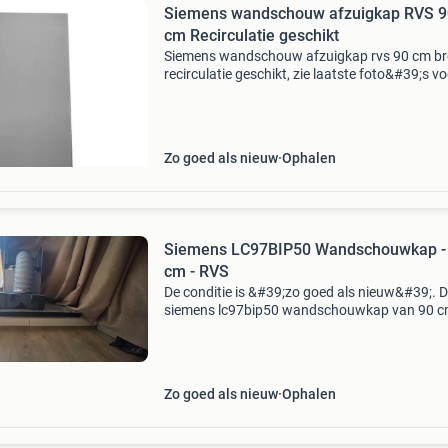
Siemens wandschouw afzuigkap RVS 9
cm Recirculatie geschikt
Siemens wandschouw afzuigkap rvs 90 cm br
recirculatie geschikt, zie laatste foto&#39;s v
specificaties en afmetingen etcetera afkomstig
een nalatenschap werkt uitstekend vraagprijs
Zo goed als nieuw
Ophalen
Siemens LC97BIP50 Wandschouwkap -
cm - RVS
De conditie is &#39;zo goed als nieuw&#39;. 
siemens lc97bip50 wandschouwkap van 90 
breed is een krachtige en stijlvolle toevoeging
elke keuken. Met een agzuigcapaciteit van 74
Zo goed als nieuw
Ophalen