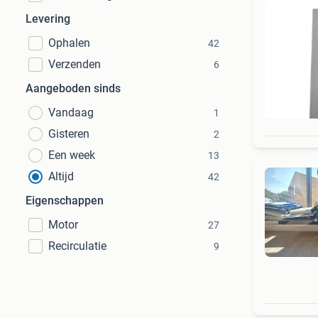
Levering
Ophalen
42
Verzenden
6
Aangeboden sinds
Vandaag
1
Gisteren
2
Een week
13
Altijd
42
Eigenschappen
Motor
27
Recirculatie
9