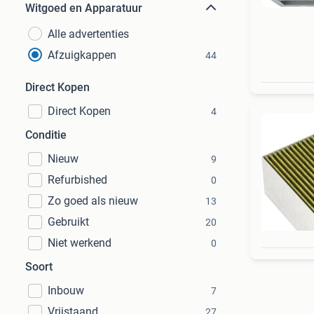
Witgoed en Apparatuur
Alle advertenties
Afzuigkappen
44
Direct Kopen
Direct Kopen
4
Conditie
Nieuw
9
Refurbished
0
Zo goed als nieuw
13
Gebruikt
20
Niet werkend
0
Soort
Inbouw
7
Vrijstaand
27