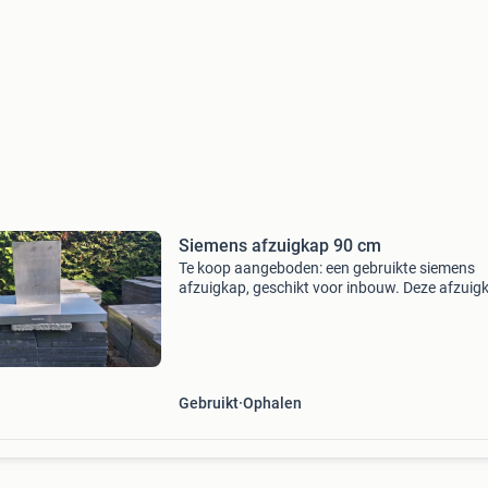
Siemens afzuigkap 90 cm
Te koop aangeboden: een gebruikte siemens
afzuigkap, geschikt voor inbouw. Deze afzuigk
nog in goede staat en functioneert naar behor
Ideaal voor wie op zoek is naar een betrouwba
efficië
Gebruikt
Ophalen