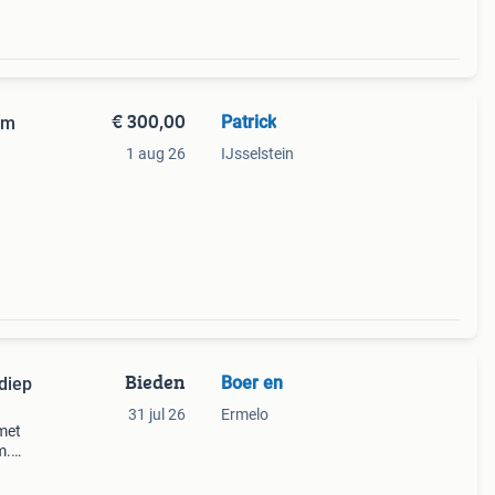
€ 300,00
Patrick
cm
1 aug 26
IJsselstein
van
Bieden
Boer en
diep
31 jul 26
Ermelo
met
m.
laat
 voor