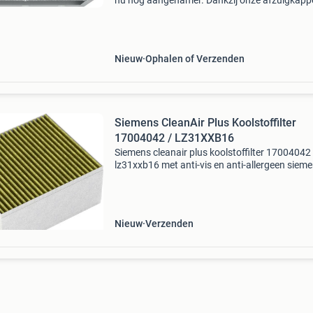
nu nog aangenamer. Dankzij onze afzuigkapp
met krachtige iqdrive-motor houdt u uw keuk
moeiteloos stoom- en geurvrij. De motor gaat
bijzonder ene
Nieuw
Ophalen of Verzenden
Siemens CleanAir Plus Koolstoffilter
17004042 / LZ31XXB16
Siemens cleanair plus koolstoffilter 17004042 
lz31xxb16 met anti-vis en anti-allergeen siem
koolstoffilter 17004042 / lz31xxb16 anti-aller
functie anti-vis functie: speciale behandeling 
Nieuw
Verzenden