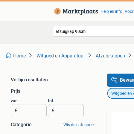
Help en info
Voor
Home
Witgoed en Apparatuur
Afzuigkappen
Verfijn resultaten
Bewaa
Prijs
Witgoed en 
van
tot
€
€
Categorie
Wis de categorie