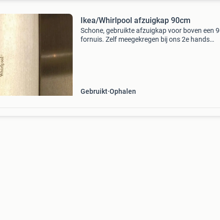
Ikea/Whirlpool afzuigkap 90cm
Schone, gebruikte afzuigkap voor boven een 
fornuis. Zelf meegekregen bij ons 2e hands
gasfornuis, maar onze eigen afzuigkap is nog
prima, dus daarom mag deze weg. T.e.a.b.
Gebruikt
Ophalen