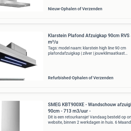
Merk: bertazzoni model
Nieuw
Ophalen of Verzenden
Klarstein Plafond Afzuigkap 90cm RVS
m³/u
Tags: model naam: klarstein high line 90 cm
plafondafzuigkap | zilver | jouwklimaatkast
oorspronkelijke prijs: €329,99 product informa
dit product is afkomstig uit retouren. Hierdoo
het p
Refurbished
Ophalen of Verzenden
SMEG KBT900XE - Wandschouw afzuigk
90cm - 713 m3/uur -
Dit is een retourkansje! Vandaag besteld op o
website, binnen 2 werkdagen in huis. 6 Maan
garantie. Gratis verzending boven de €20. Be