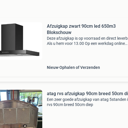
Afzuigkap zwart 90cm led 650m3
Blokschouw
Deze afzuigkap is op voorraad en direct leverb
Als u hem voor 13.00 Op een werkdag online
besteld wordt hij die dag verzonden ophalen i
bosch kan ook de afzuigkap is 90 cm breed en
wordt gele
Nieuw
Ophalen of Verzenden
atag rvs afzuigkap 90cm breed 50cm d
Een zeer goede afzuigkap van atag 5standen 
rvs 90cm breed 50cm diep