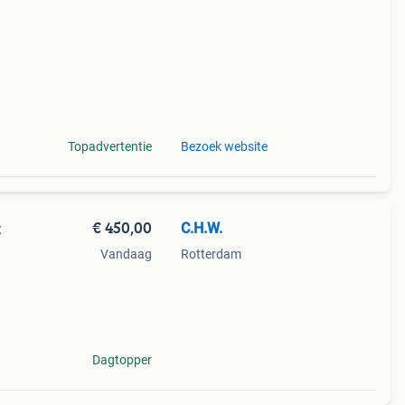
tis
Topadvertentie
Bezoek website
€ 450,00
C.H.W.
t
Vandaag
Rotterdam
 nog
 van
Dagtopper