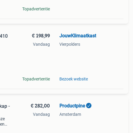
Topadvertentie
€ 198,99
JouwKlimaatkast
 410
Vandaag
Vierpolders
tie
r kan
Topadvertentie
Bezoek website
€ 282,00
Productpine
ap -
Vandaag
Amsterdam
nze
den
perkte