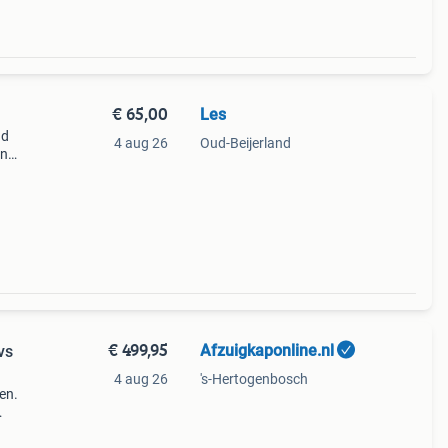
€ 65,00
Les
ud
4 aug 26
Oud-Beijerland
en
al
€ 499,95
Afzuigkaponline.nl
vs
4 aug 26
's-Hertogenbosch
en.