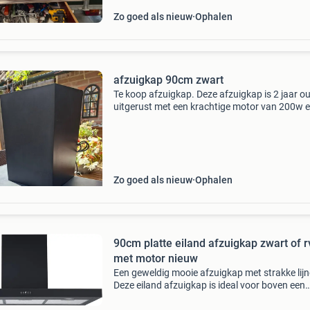
Zo goed als nieuw
Ophalen
afzuigkap 90cm zwart
Te koop afzuigkap. Deze afzuigkap is 2 jaar o
uitgerust met een krachtige motor van 200w 
twee energiezuinige lampen van elk 1.5W. Idea
voor een efficiënte afzuiging in uw keuken. De
afzuigkap v
Zo goed als nieuw
Ophalen
90cm platte eiland afzuigkap zwart of r
met motor nieuw
Een geweldig mooie afzuigkap met strakke lijn
Deze eiland afzuigkap is ideal voor boven een
kookeiland en hangt los aan het plafond de