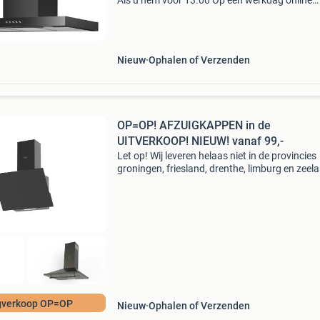
Als u hem voor 13.00 Op een werkdag online
besteld wordt hij die dag verzonden ophalen i
bosch kan ook de afzuigkap is 90 cm breed en
wordt gele
Nieuw
Ophalen of Verzenden
OP=OP! AFZUIGKAPPEN in de
UITVERKOOP! NIEUW! vanaf 99,-
Let op! Wij leveren helaas niet in de provincies
groningen, friesland, drenthe, limburg en zeel
Lees verder... Gegarandeerd nergens goedkope
Momenteel superaanbiedingen!!! Alle ovens
worden ge
gverkoop OP=OP
Nieuw
Ophalen of Verzenden