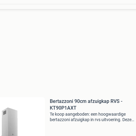
Bertazzoni 90cm afzuigkap RVS -
KT90P1AXT
Te koop aangeboden: een hoogwaardige
bertazzoni afzuigkap in rvs uitvoering. Deze
afzuigkap heeft een strakke, professionele
uitstraling en past perfect boven een 90 cm fo