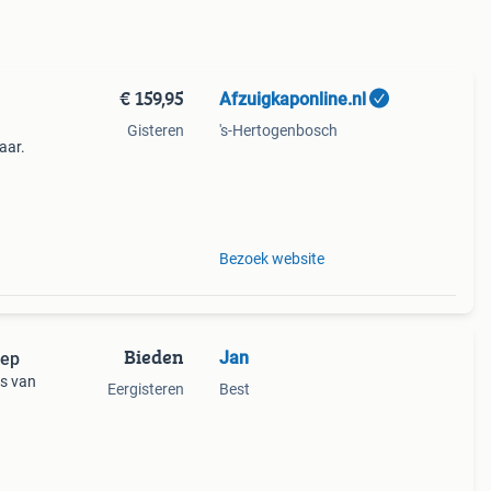
€ 159,95
Afzuigkaponline.nl
Gisteren
's-Hertogenbosch
aar.
n den
Bezoek website
Bieden
Jan
iep
is van
Eergisteren
Best