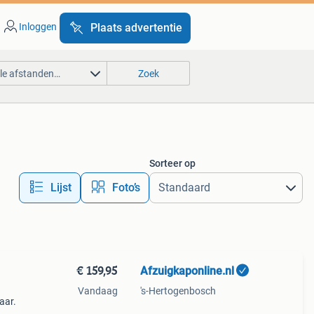
Inloggen
Plaats advertentie
lle afstanden…
Zoek
Sorteer op
Lijst
Foto’s
€ 159,95
Afzuigkaponline.nl
Vandaag
's-Hertogenbosch
aar.