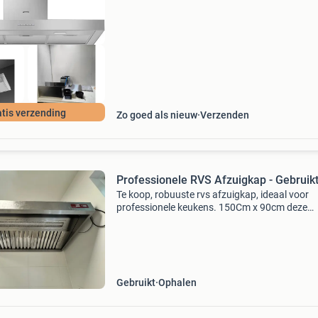
voorraad. Niet tevreden? Retourneren kan gra
tis verzending
Zo goed als nieuw
Verzenden
Professionele RVS Afzuigkap - Gebruik
Te koop, robuuste rvs afzuigkap, ideaal voor
professionele keukens. 150Cm x 90cm deze
wandafzuigkap is gebruikt, maar functioneert
uitstekend. Perfect voor het efficiënt afvoeren
kookdampen en
Gebruikt
Ophalen