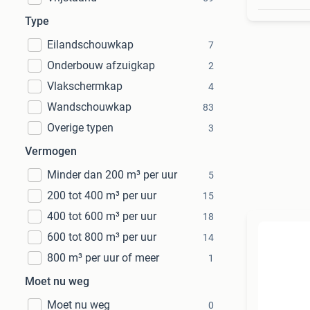
Type
Eilandschouwkap
7
Onderbouw afzuigkap
2
Vlakschermkap
4
Wandschouwkap
83
Overige typen
3
Vermogen
Minder dan 200 m³ per uur
5
200 tot 400 m³ per uur
15
400 tot 600 m³ per uur
18
600 tot 800 m³ per uur
14
800 m³ per uur of meer
1
Moet nu weg
Moet nu weg
0