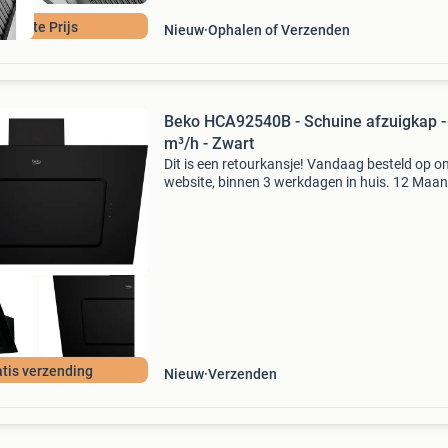
Laagste Prijs
Nieuw
Ophalen of Verzenden
Beko HCA92540B - Schuine afzuigkap -
m³/h - Zwart
Dit is een retourkansje! Vandaag besteld op o
website, binnen 3 werkdagen in huis. 12 Maa
garantie. Gratis verzending boven de €20. Be
voorraad. Niet tevreden? Retourneren kan gra
tis verzending
Nieuw
Verzenden