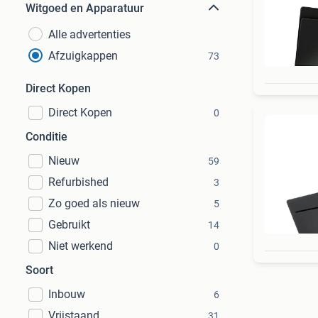
Witgoed en Apparatuur
Alle advertenties
Afzuigkappen
73
Direct Kopen
Direct Kopen
0
Conditie
Nieuw
59
Refurbished
3
Zo goed als nieuw
5
Gebruikt
14
Niet werkend
0
Soort
Inbouw
6
Vrijstaand
31