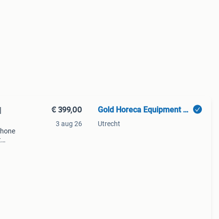
€ 399,00
Gold Horeca Equipment B.V.
|
3 aug 26
Utrecht
chone
t
 meer