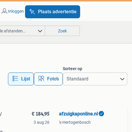
Inloggen
Plaats advertentie
lle afstanden…
Zoek
Sorteer op
Lijst
Foto’s
€ 184,95
afzuigkaponline.nl
/
3 aug 26
's-Hertogenbosch