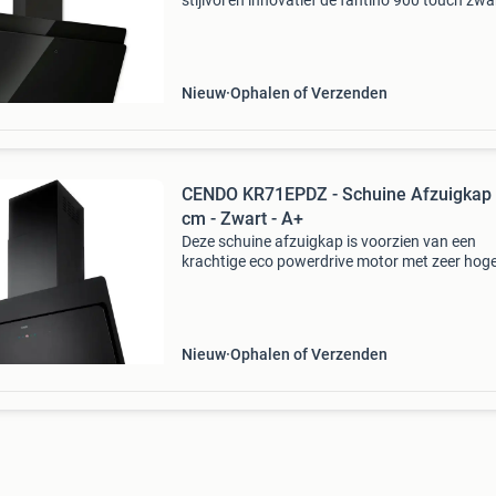
stijlvol en innovatief de fantino 900 touch zwa
schuine afzuigkap combineert modern design
geavanceerde technologie. Deze stijlvolle schu
afzuigkap
Nieuw
Ophalen of Verzenden
CENDO KR71EPDZ - Schuine Afzuigkap 
cm - Zwart - A+
Deze schuine afzuigkap is voorzien van een
krachtige eco powerdrive motor met zeer hog
prestaties (850 m³/h) tegen minimaal
energieverbruik. Hij scoort een a+ op het gebi
energiegebruik. Deze s
Nieuw
Ophalen of Verzenden