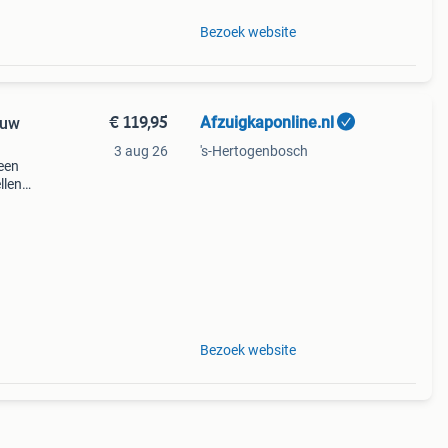
Bezoek website
€ 119,95
Afzuigkaponline.nl
euw
3 aug 26
's-Hertogenbosch
een
llen
o-61
 een
Bezoek website