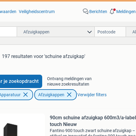
waarden
Veiligheidscentrum
Berichten
Meldingen
Afzuigkappen
A
197 resultaten
voor 'schuine afzuigkap'
Ontvang meldingen van
r je zoekopdracht
nieuwe zoekresultaten
Apparatuur
Afzuigkappen
Verwijder filters
90cm schuine afzuigkap 600m3/a-label
touch Nieuw
Fantino 900 touch zwart schuine afzuigkap –