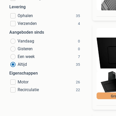
Levering
Ophalen
35
Verzenden
4
Aangeboden sinds
Vandaag
0
Gisteren
0
Een week
7
Altijd
35
Eigenschappen
Motor
26
Recirculatie
22
Gra