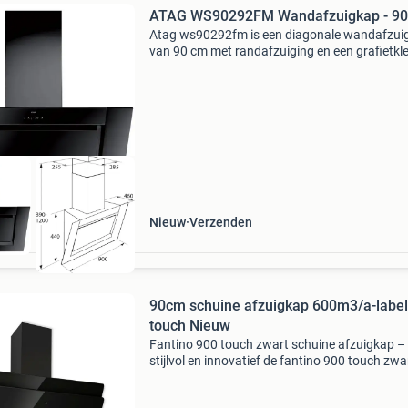
ATAG WS90292FM Wandafzuigkap - 9
Atag ws90292fm is een diagonale wandafzui
van 90 cm met randafzuiging en een grafietkl
afwerking. Het schuine ontwerp zorgt voor m
zicht en hoofdruimte boven de kookplaat. Me
m³/h af
Nieuw
Verzenden
90cm schuine afzuigkap 600m3/a-label
touch Nieuw
Fantino 900 touch zwart schuine afzuigkap –
stijlvol en innovatief de fantino 900 touch zwa
schuine afzuigkap combineert modern design
geavanceerde technologie. Deze stijlvolle schu