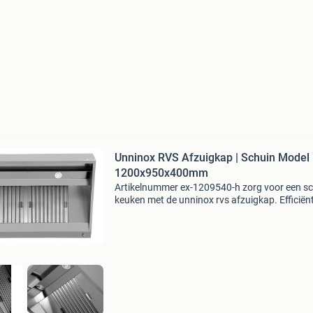
Unninox RVS Afzuigkap | Schuin Model 
1200x950x400mm
Artikelnummer ex-1209540-h zorg voor een s
keuken met de unninox rvs afzuigkap. Efficiën
damp en vet afvoeren tijdens het koken is nu
eenvoudig te realiseren! Klik op ‘website’ voor
informa