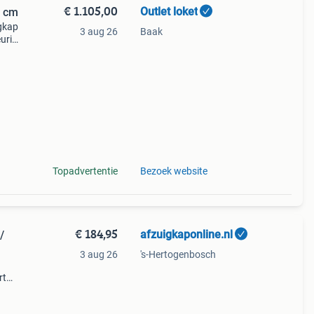
€ 1.105,00
Outlet loket
0 cm
gkap
3 aug 26
Baak
eurige
eer
t 646
Topadvertentie
Bezoek website
€ 184,95
afzuigkaponline.nl
/
3 aug 26
's-Hertogenbosch
rt
 met
ine