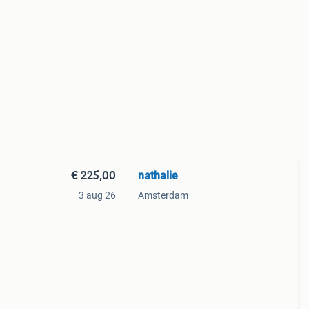
€ 225,00
nathalie
3 aug 26
Amsterdam