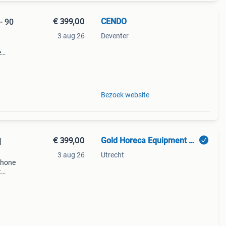
€ 399,00
CENDO
- 90
3 aug 26
Deventer
e
ed van
Bezoek website
€ 399,00
Gold Horeca Equipment B.V.
|
3 aug 26
Utrecht
chone
t
 meer