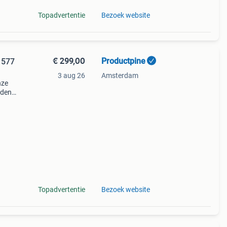
Topadvertentie
Bezoek website
€ 299,00
Productpine
 577
3 aug 26
Amsterdam
nze
nden
perkte
tis
Topadvertentie
Bezoek website