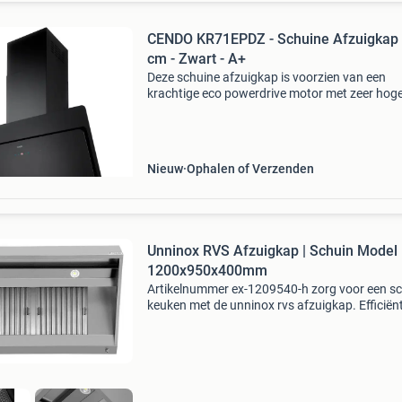
CENDO KR71EPDZ - Schuine Afzuigkap 
cm - Zwart - A+
Deze schuine afzuigkap is voorzien van een
krachtige eco powerdrive motor met zeer hog
prestaties (850 m³/h) tegen minimaal
energieverbruik. Hij scoort een a+ op het gebi
energiegebruik. Deze s
Nieuw
Ophalen of Verzenden
Unninox RVS Afzuigkap | Schuin Model 
1200x950x400mm
Artikelnummer ex-1209540-h zorg voor een s
keuken met de unninox rvs afzuigkap. Efficiën
damp en vet afvoeren tijdens het koken is nu
eenvoudig te realiseren! Klik op ‘website’ voor
informa