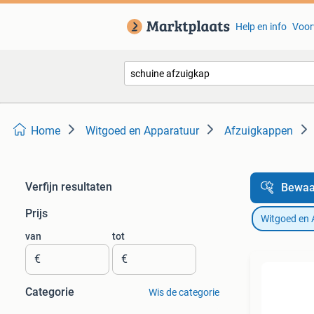
Help en info
Voor
Home
Witgoed en Apparatuur
Afzuigkappen
Verfijn resultaten
Bewaa
Prijs
Witgoed en 
van
tot
€
€
Categorie
Wis de categorie