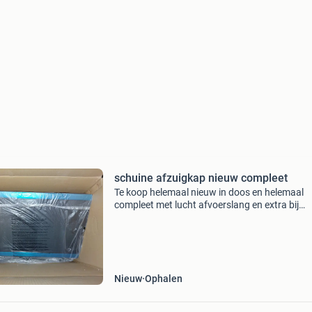
schuine afzuigkap nieuw compleet
Te koop helemaal nieuw in doos en helemaal
compleet met lucht afvoerslang en extra bij
gehaald 8 stuks koolstoffilters. Geschikt voor
recirculatie en afvoer naar buiten.zie ook mijn
andere advertentie
Nieuw
Ophalen