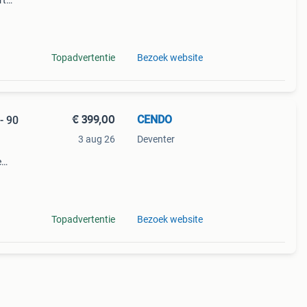
rt
 met
ine
Topadvertentie
Bezoek website
€ 399,00
CENDO
- 90
3 aug 26
Deventer
e
ed van
Topadvertentie
Bezoek website