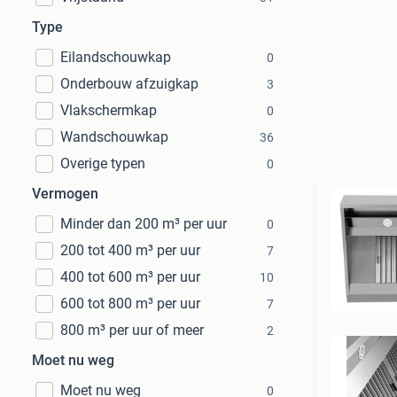
Type
Eilandschouwkap
0
Onderbouw afzuigkap
3
Vlakschermkap
0
Wandschouwkap
36
Overige typen
0
Vermogen
Minder dan 200 m³ per uur
0
200 tot 400 m³ per uur
7
400 tot 600 m³ per uur
10
600 tot 800 m³ per uur
7
800 m³ per uur of meer
2
Moet nu weg
Moet nu weg
0