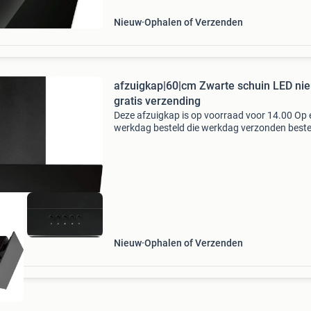
afzuigkap
Nieuw
Ophalen of Verzenden
afzuigkap|60|cm Zwarte schuin LED ni
gratis verzending
Deze afzuigkap is op voorraad voor 14.00 Op 
werkdag besteld die werkdag verzonden beste
of meer info : www.afzuigkaponline.nl/fantin
ktv 60 zwart afzuigkap de ktv 60 afzuigkap is
fanta
Nieuw
Ophalen of Verzenden