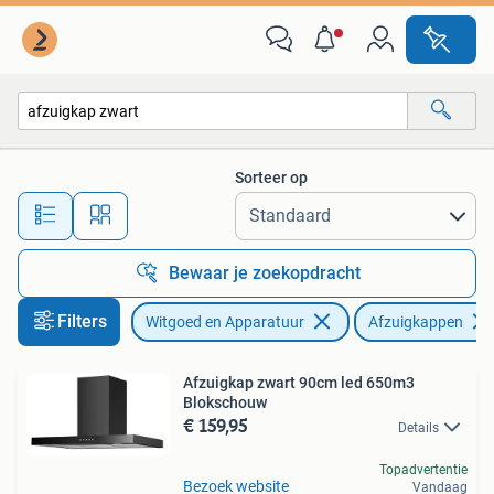
Afzuigkappen
Sorteer op
Alle afstanden…
Bewaar je zoekopdracht
Filters
Witgoed en Apparatuur
Afzuigkappen
Afzuigkap zwart 90cm led 650m3
Blokschouw
€ 159,95
Details
Topadvertentie
Bezoek website
Vandaag