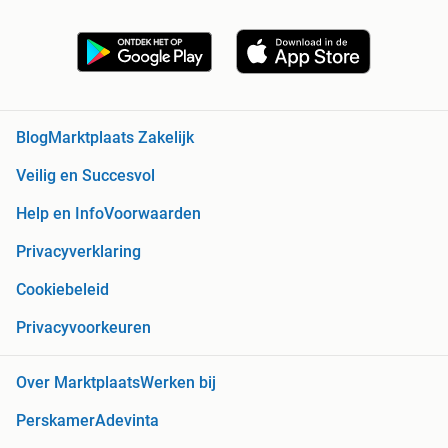
Blog
Marktplaats Zakelijk
Veilig en Succesvol
Help en Info
Voorwaarden
Privacyverklaring
Cookiebeleid
Privacyvoorkeuren
Over Marktplaats
Werken bij
Perskamer
Adevinta