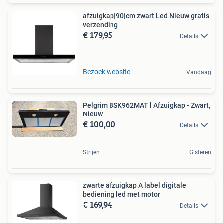
afzuigkap|90|cm zwart Led Nieuw gratis
verzending
€ 179,95
Details
Bezoek website
Vandaag
Pelgrim BSK962MAT l Afzuigkap - Zwart,
Nieuw
€ 100,00
Details
Strijen
Gisteren
zwarte afzuigkap A label digitale
bediening led met motor
€ 169,94
Details