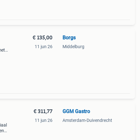
€ 135,00
Borgs
11 jun 26
Middelburg
met
aag
€ 311,77
GGM Gastro
11 jun 26
Amsterdam-Duivendrecht
iaal
ten