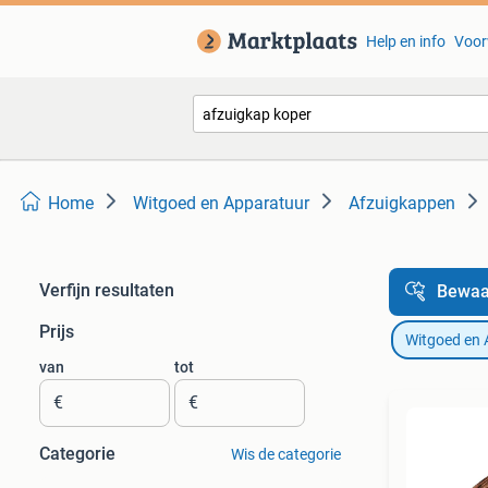
Help en info
Voor
Home
Witgoed en Apparatuur
Afzuigkappen
Verfijn resultaten
Bewaa
Prijs
Witgoed en 
van
tot
€
€
Categorie
Wis de categorie