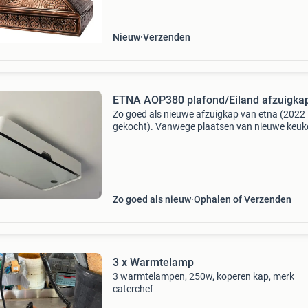
montage zonder motor, waardoor hij eenvoudi
integre
Nieuw
Verzenden
ETNA AOP380 plafond/Eiland afzuigka
Zo goed als nieuwe afzuigkap van etna (2022
gekocht). Vanwege plaatsen van nieuwe keuk
met kookveld afzuiging te koop aangeboden.
Compleet met bevestigingsmateriaal en
afstandsbediening. In overleg
Zo goed als nieuw
Ophalen of Verzenden
3 x Warmtelamp
3 warmtelampen, 250w, koperen kap, merk
caterchef