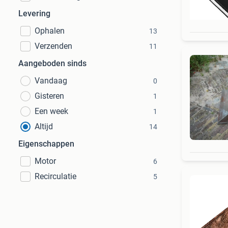
Levering
Ophalen
13
Verzenden
11
Aangeboden sinds
Vandaag
0
Gisteren
1
Een week
1
Altijd
14
Eigenschappen
Motor
6
Recirculatie
5