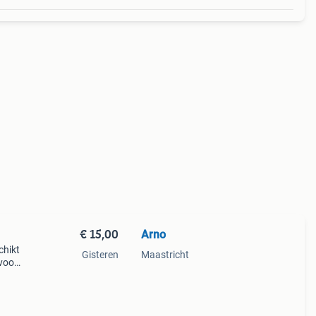
€ 15,00
Arno
chikt
Gisteren
Maastricht
voor
,
nog