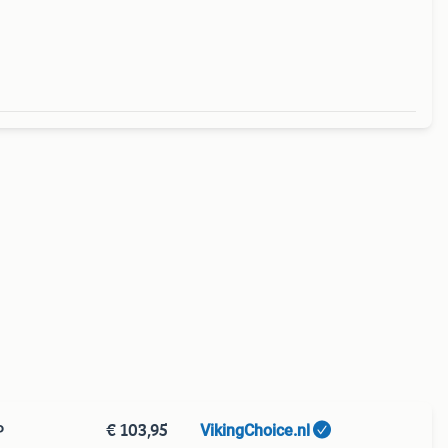
€ 103,95
VikingChoice.nl
P