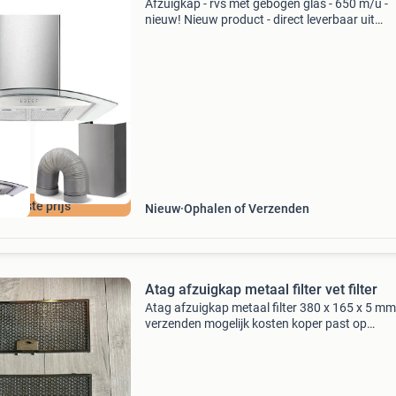
Afzuigkap - rvs met gebogen glas - 650 m/u -
nieuw! Nieuw product - direct leverbaar uit
voorraad. Afmetingen: breedte: [breedte niet
gespecificeerd], diepte: 520 mm (kap), 275-2
(schouw) afzuigc
e beste prijs
Nieuw
Ophalen of Verzenden
Atag afzuigkap metaal filter vet filter
Atag afzuigkap metaal filter 380 x 165 x 5 mm
verzenden mogelijk kosten koper past op
onderandere modellen van atag wv9011lmuu 