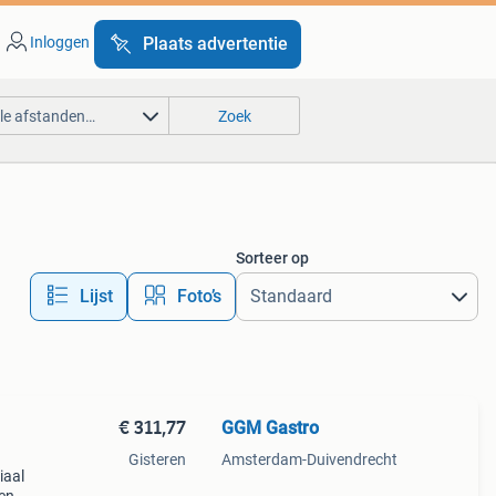
Inloggen
Plaats advertentie
lle afstanden…
Zoek
Sorteer op
Lijst
Foto’s
€ 311,77
GGM Gastro
Gisteren
Amsterdam-Duivendrecht
iaal