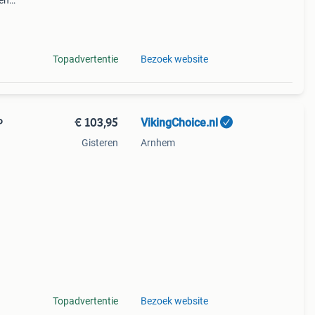
ten
g te
Topadvertentie
Bezoek website
€ 103,95
VikingChoice.nl
P
Gisteren
Arnhem
90 mm
Topadvertentie
Bezoek website