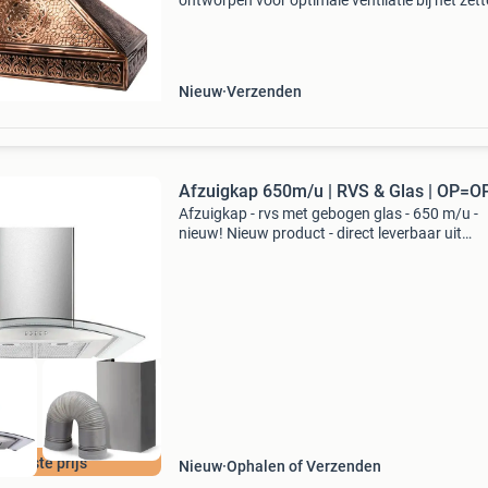
ontworpen voor optimale ventilatie bij het zet
van thee. Deze afzuigkap biedt een individuele
montage zonder motor, waardoor hij eenvoudi
integre
Nieuw
Verzenden
Afzuigkap 650m/u | RVS & Glas | OP=O
Afzuigkap - rvs met gebogen glas - 650 m/u -
nieuw! Nieuw product - direct leverbaar uit
voorraad. Afmetingen: breedte: [breedte niet
gespecificeerd], diepte: 520 mm (kap), 275-2
(schouw) afzuigc
e beste prijs
Nieuw
Ophalen of Verzenden