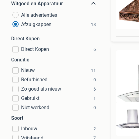
Witgoed en Apparatuur
Alle advertenties
Afzuigkappen
18
Direct Kopen
Direct Kopen
6
Conditie
Nieuw
11
Refurbished
0
Zo goed als nieuw
6
Gebruikt
1
Niet werkend
0
Soort
Inbouw
2
D
Vrijstaand
7