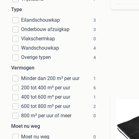
Type
Eilandschouwkap
3
Onderbouw afzuigkap
3
Vlakschermkap
0
Wandschouwkap
4
Overige typen
4
Vermogen
Minder dan 200 m³ per uur
1
200 tot 400 m³ per uur
6
400 tot 600 m³ per uur
1
600 tot 800 m³ per uur
2
800 m³ per uur of meer
0
Moet nu weg
Moet nu weg
0