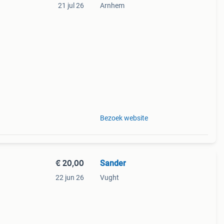
21 jul 26
Arnhem
90 mm
Bezoek website
€ 20,00
Sander
22 jun 26
Vught
etc.