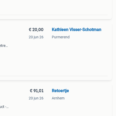
€ 20,00
Kathleen Visser-Schotman
20 jun 26
Purmerend
treft
s.
erde
€ 91,01
Retoertje
20 jun 26
Arnhem
&
uct -
met