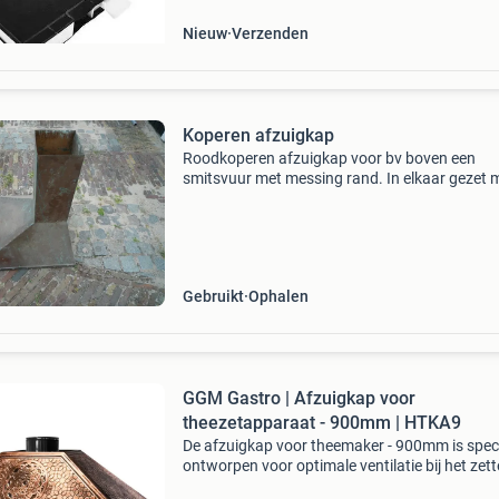
Nieuw
Verzenden
Koperen afzuigkap
Roodkoperen afzuigkap voor bv boven een
smitsvuur met messing rand. In elkaar gezet 
klinknagels. Kap is 88cm hoog 72breed en het
vierkant is 20cm binnenwerks. Bij intresse gr
bellen met bijgevo
Gebruikt
Ophalen
GGM Gastro | Afzuigkap voor
theezetapparaat - 900mm | HTKA9
De afzuigkap voor theemaker - 900mm is spec
ontworpen voor optimale ventilatie bij het zet
van thee. Deze afzuigkap biedt een individuele