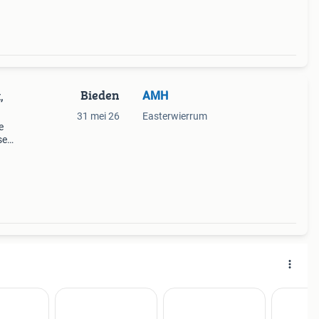
Bieden
AMH
,
31 mei 26
Easterwierrum
e
se
hie
nhoud