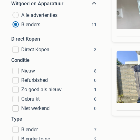
Witgoed en Apparatuur
Alle advertenties
Blenders
11
Direct Kopen
Direct Kopen
3
Conditie
Nieuw
8
Refurbished
0
Zo goed als nieuw
1
Gebruikt
0
Niet werkend
0
Type
Blender
7
Blender to go
2