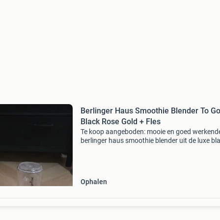
Berlinger Haus Smoothie Blender To G
Black Rose Gold + Fles
Te koop aangeboden: mooie en goed werkend
berlinger haus smoothie blender uit de luxe bl
rose gold collectie. Ideaal voor het maken van
smoothies, eiwitshakes, proteïneshakes,
fruitshakes en ander
Ophalen