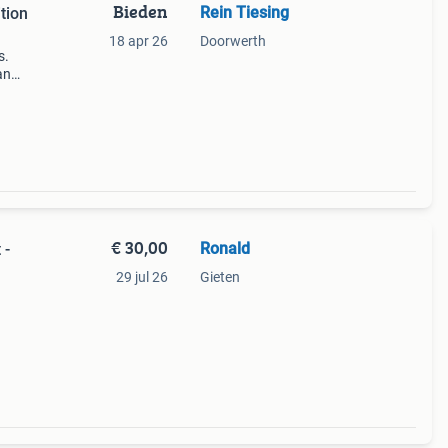
Bieden
Rein Tiesing
tion
18 apr 26
Doorwerth
s.
an
een
al en
€ 30,00
Ronald
 -
29 jul 26
Gieten
en