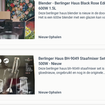
Blender - Berlinger Haus Black Rose Edi
600W 1.5L
Deze berlinger haus blender is nieuw in de doo
Het is een 600w blender met een glazen kan v
1.5 Liter. De blender heeft twee snelheden en 
pulse functie. De messen zijn van roestvrij sta
d
Nieuw
Ophalen
Berlinger Haus BH-9049 Staafmixer Set
500W - Nieuw
Deze berlinger haus bh-9049 staafmixer set is
gloednieuw, ongebruikt en nog in de originele
verpakking. De set bevat een krachtige 500w
staafmixer met variabele snelheidsregeling, e
hakmolen, een ga
Nieuw
Ophalen