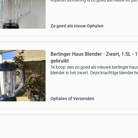
koperen uitvoering is zo goed als nieuw en per
voor het bereiden van smoothies, soepen en
sauzen. De blender is voorzien van een stevige
glazen
Zo goed als nieuw
Ophalen
Berlinger Haus Blender - Zwart, 1.5L - 1
gebruikt
Te koop: een zo goed als nieuwe berlinger hau
blender in het zwart. Deze krachtige blender h
een ruime kan van 1.5 Liter, ideaal voor het
bereiden van smoothies, soepen en sauzen. D
blender is s
Ophalen of Verzenden