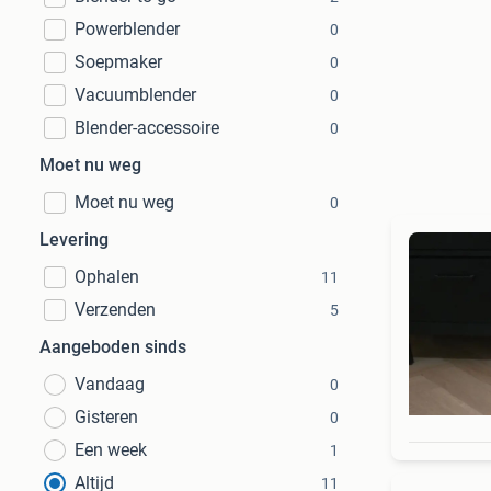
Powerblender
0
Soepmaker
0
Vacuumblender
0
Blender-accessoire
0
Moet nu weg
Moet nu weg
0
Levering
Ophalen
11
Verzenden
5
Aangeboden sinds
Vandaag
0
Gisteren
0
Een week
1
Altijd
11