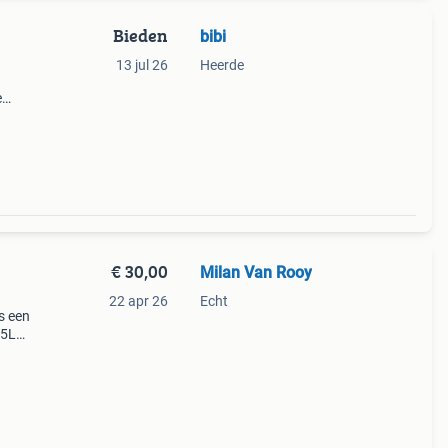
Bieden
bibi
13 jul 26
Heerde
e
 is
€ 30,00
Milan Van Rooy
22 apr 26
Echt
s een
.5L
voor
. Het