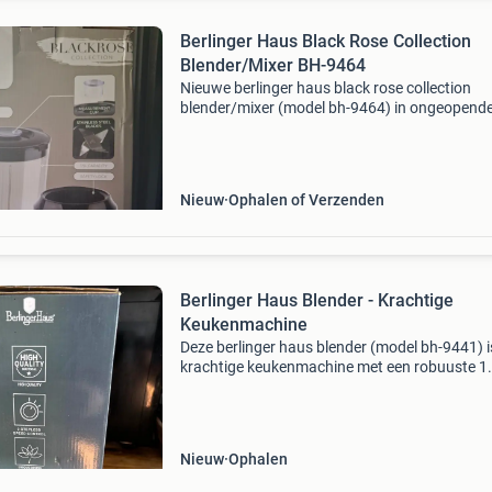
Berlinger Haus Black Rose Collection
Blender/Mixer BH-9464
Nieuwe berlinger haus black rose collection
blender/mixer (model bh-9464) in ongeopend
verpakking. Deze krachtige blender heeft een
inhoud van 1.5 Liter, roestvrijstalen messen en
voorzien van 2 s
Nieuw
Ophalen of Verzenden
Berlinger Haus Blender - Krachtige
Keukenmachine
Deze berlinger haus blender (model bh-9441) i
krachtige keukenmachine met een robuuste 1
glazen kan en roestvrijstalen messen. Ideaal 
het bereiden van smoothies, soepen en sauzen
app
Nieuw
Ophalen