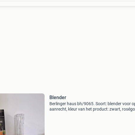
Blender
Berlinger haus bh/9065. Soort: blender voor o
aanrecht, kleur van het product: zwart, roség
Inhoud bak/kan: 0,5 l, soort bediening: knoppe
Materiaal behuizing: kunststof, roestvrijstaal,
materi