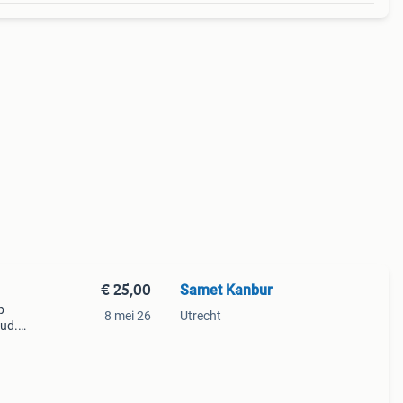
€ 25,00
Samet Kanbur
p
8 mei 26
Utrecht
oud.
n.