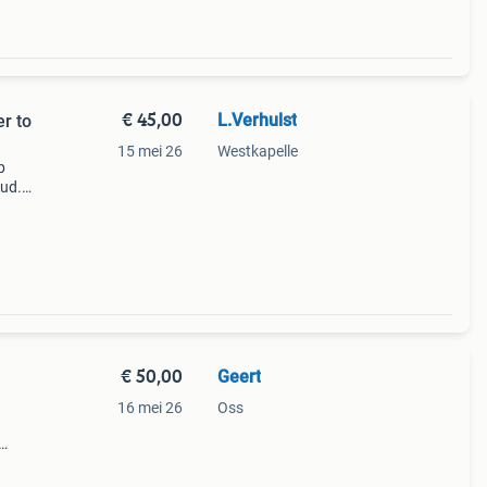
€ 45,00
L.Verhulst
r to
15 mei 26
Westkapelle
p
oud.
n.
€ 50,00
Geert
16 mei 26
Oss
de