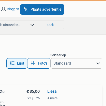
Inloggen
Plaats advertentie
lle afstanden…
Zoek
Sorteer op
Lijst
Foto’s
€ 35,00
Liesa
 Zo
23 jul 26
Almere
art-