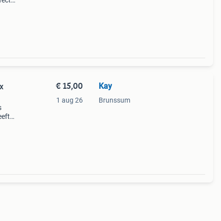
fect
€ 15,00
Kay
x
1 aug 26
Brunssum
s
eeft
e