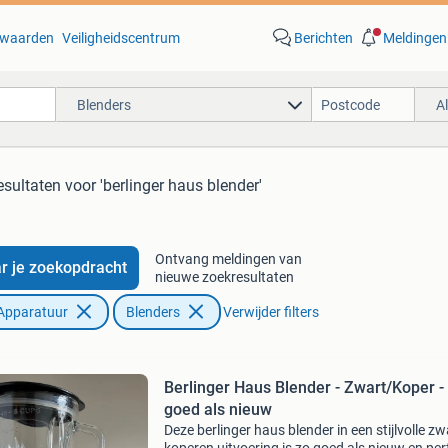
waarden
Veiligheidscentrum
Berichten
Meldingen
Blenders
A
esultaten
voor 'berlinger haus blender'
Ontvang meldingen van
r je zoekopdracht
nieuwe zoekresultaten
Apparatuur
Blenders
Verwijder filters
Berlinger Haus Blender - Zwart/Koper -
goed als nieuw
Deze berlinger haus blender in een stijlvolle zw