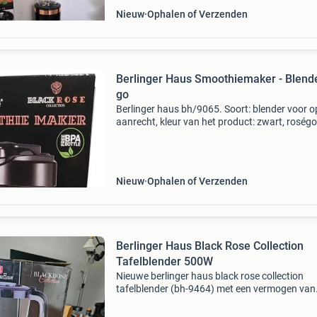
Nieuw
Ophalen of Verzenden
Berlinger Haus Smoothiemaker - Blende
go
Berlinger haus bh/9065. Soort: blender voor o
aanrecht, kleur van het product: zwart, roség
Inhoud bak/kan: 0,5 l, soort bediening: knoppe
Materiaal behuizing: kunststof, roestvrijstaal,
materi
Nieuw
Ophalen of Verzenden
Berlinger Haus Black Rose Collection
Tafelblender 500W
Nieuwe berlinger haus black rose collection
tafelblender (bh-9464) met een vermogen van
500w. Ideaal voor het maken van smoothies,
soepen en sauzen. De blender is nog nieuw in 