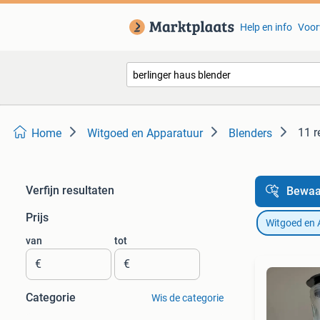
Help en info
Voor
11 r
Home
Witgoed en Apparatuur
Blenders
Verfijn resultaten
Bewaa
Prijs
Witgoed en 
van
tot
€
€
Categorie
Wis de categorie