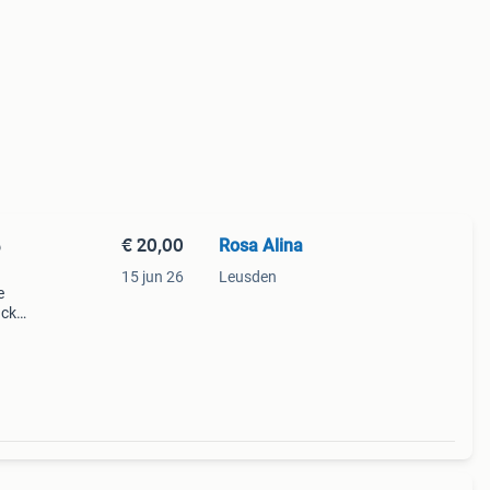
€ 20,00
Rosa Alina
o
15 jun 26
Leusden
e
ack