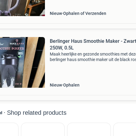
doos en ongebruikt.
Nieuw
Ophalen of Verzenden
Berlinger Haus Smoothie Maker - Zwart
250W, 0.5L
Maak heerlijke en gezonde smoothies met dez
berlinger haus smoothie maker uit de black ro
collection. Deze compacte en krachtige smoot
maker heeft een vermogen van 250w en een i
van 0.5 Lit
Nieuw
Ophalen