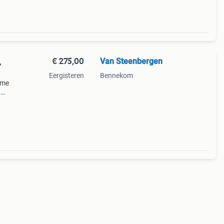
€ 275,00
Van Steenbergen
,
Eergisteren
Bennekom
ime
2
 staat