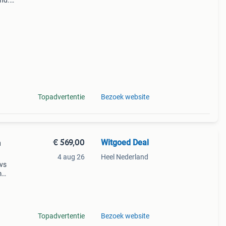
and.
r!!!
n
Topadvertentie
Bezoek website
€ 569,00
Witgoed Deal
m
4 aug 26
Heel Nederland
rvs
m
ster
Topadvertentie
Bezoek website