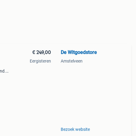
€ 249,00
De Witgoedstore
Eergisteren
Amstelveen
and.
r!!!
n
Bezoek website