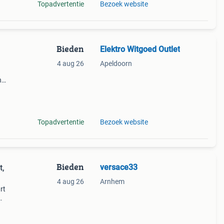
Topadvertentie
Bezoek website
Bieden
Elektro Witgoed Outlet
4 aug 26
Apeldoorn
n
je de
Topadvertentie
Bezoek website
Bieden
versace33
t,
4 aug 26
Arnhem
rt
n van