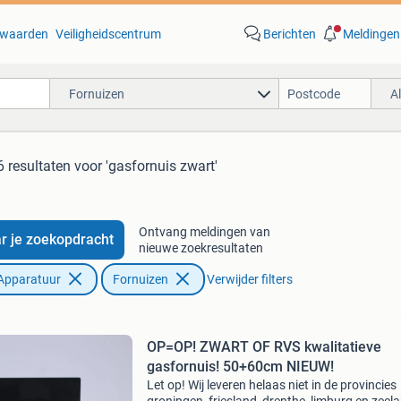
waarden
Veiligheidscentrum
Berichten
Meldingen
Fornuizen
A
 resultaten
voor 'gasfornuis zwart'
Ontvang meldingen van
r je zoekopdracht
nieuwe zoekresultaten
Apparatuur
Fornuizen
Verwijder filters
OP=OP! ZWART OF RVS kwalitatieve
gasfornuis! 50+60cm NIEUW!
Let op! Wij leveren helaas niet in de provincies