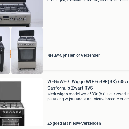
groningen, friesland, drenthe, limburg en zeel
Lees verder... Gegarandeerd nergens goedkope
Momenteel superaanbiedingen!!! Alle fornuize
worde
gverkoop OP=OP
Nieuw
Ophalen of Verzenden
WEG=WEG: Wiggo WO-E639R(BX) 60c
Gasfornuis Zwart RVS
Merk wiggo model wo-e639r (bx) kleur zwart 
plaatsing vrijstaand staat nieuw breedte 60c
hoogte 85cm diepte 60cm bakplaat 2x bakroo
1x inhoud oven 110l digitale ovenklok ja
multifunctionele ov
Zo goed als nieuw
Verzenden