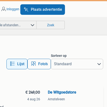
Inloggen
Plaats advertentie
lle afstanden…
Zoek
Sorteer op
Lijst
Foto’s
€ 249,00
De Witgoedstore
4 aug 26
Amstelveen