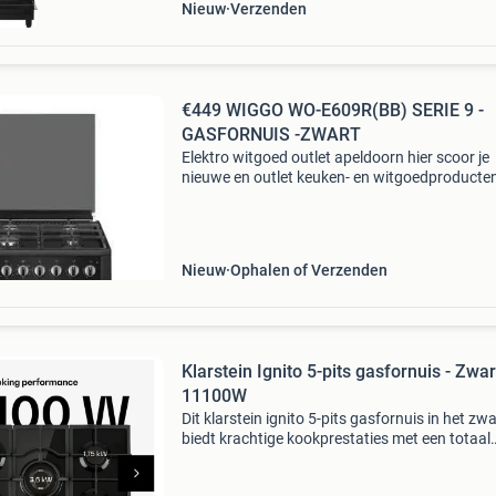
Nieuw
Verzenden
€449 WIGGO WO-E609R(BB) SERIE 9 -
GASFORNUIS -ZWART
Elektro witgoed outlet apeldoorn hier scoor je
nieuwe en outlet keuken- en witgoedproducte
tegen outletprijzen! Waarom kopen bij elektro
witgoed outlet? Bij elektro witgoed outlet heb 
keuze uit
Nieuw
Ophalen of Verzenden
Klarstein Ignito 5-pits gasfornuis - Zwar
11100W
Dit klarstein ignito 5-pits gasfornuis in het zwa
biedt krachtige kookprestaties met een totaal
vermogen van 11100w. Het fornuis is voorzie
5 hoogwaardige aluminium branders met