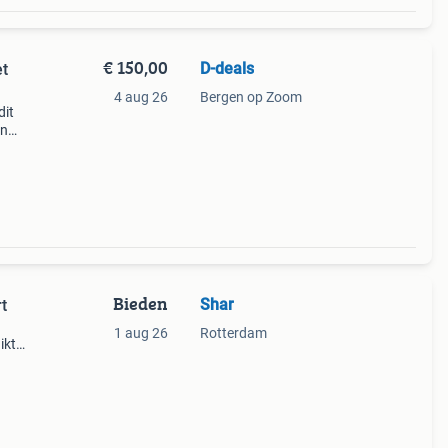
€ 150,00
D-deals
t
4 aug 26
Bergen op Zoom
dit
en
ect op
g
Bieden
Shar
t
1 aug 26
Rotterdam
ikt
oven