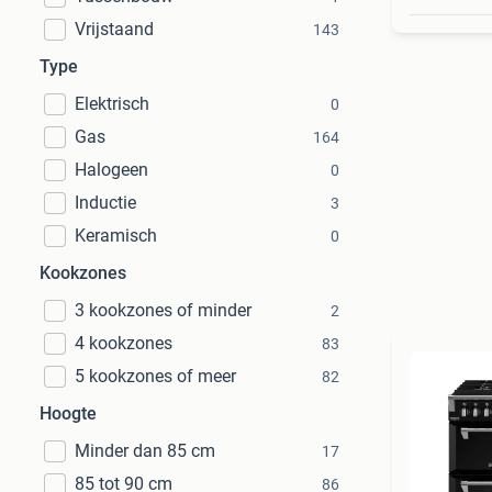
Vrijstaand
143
Type
Elektrisch
0
Gas
164
Halogeen
0
Inductie
3
Keramisch
0
Kookzones
3 kookzones of minder
2
4 kookzones
83
5 kookzones of meer
82
Hoogte
Minder dan 85 cm
17
85 tot 90 cm
86