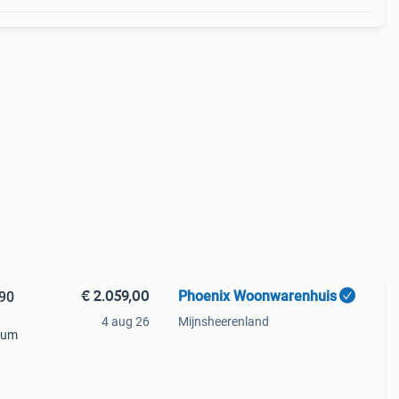
€ 2.059,00
Phoenix Woonwarenhuis
90
4 aug 26
Mijnsheerenland
trum
rdt
s. De