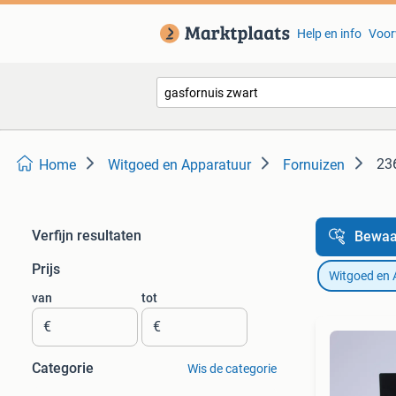
Help en info
Voor
236
Home
Witgoed en Apparatuur
Fornuizen
Verfijn resultaten
Bewaa
Prijs
Witgoed en 
van
tot
€
€
Categorie
Wis de categorie