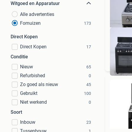
Witgoed en Apparatuur
Alle advertenties
Fornuizen
173
Direct Kopen
Direct Kopen
17
Lee
Conditie
Nieuw
65
Refurbished
0
Zo goed als nieuw
45
Gebruikt
100
Niet werkend
0
Soort
Inbouw
23
Tussenbouw
1