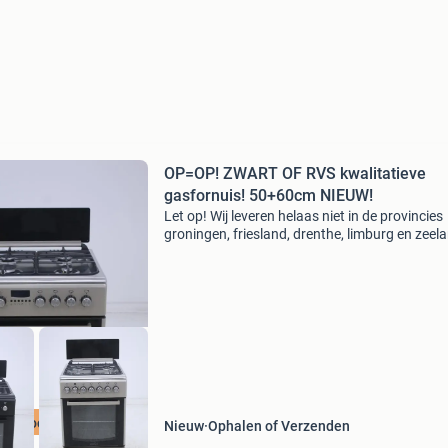
OP=OP! ZWART OF RVS kwalitatieve
gasfornuis! 50+60cm NIEUW!
Let op! Wij leveren helaas niet in de provincies
groningen, friesland, drenthe, limburg en zeel
Lees verder... Gegarandeerd nergens goedkope
Momenteel superaanbiedingen!!! Alle fornuize
worde
gverkoop OP=OP
Nieuw
Ophalen of Verzenden