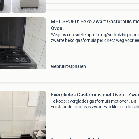
MET SPOED: Beko Zwart Gasfornuis me
Oven.
Wegens een snelle opruiming/verhuizing mag 
zwarte beko gasfornuis per direct weg voor e
scherpe prijs. Het toestel werkt prima en is dir
te halen. ​Merk: beko ​kleur: zwart ​kookplaat: 4 
Gebruikt
Ophalen
Everglades Gasfornuis met Oven - Zwar
Te koop: everglades gasfornuis met oven. Dit
vrijstaande fornuis is zwart van kleur en besch
over 4 gaspitten, ideaal voor elke keuken. De 
werkt perfect en het geheel is zeer goed
onderhouden.