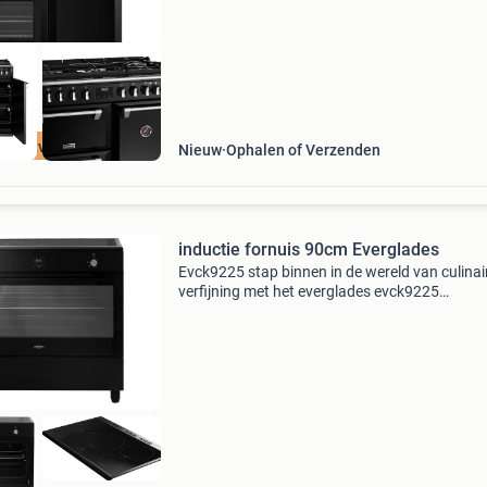
orig
jna uitverkocht
Nieuw
Ophalen of Verzenden
inductie fornuis 90cm Everglades
Evck9225 stap binnen in de wereld van culinai
verfijning met het everglades evck9225
inductiefornuis. Dit inductiefornuis met 5
kookzones , uitgevoerd in een mat zwarte
afwerking, is niet alleen een