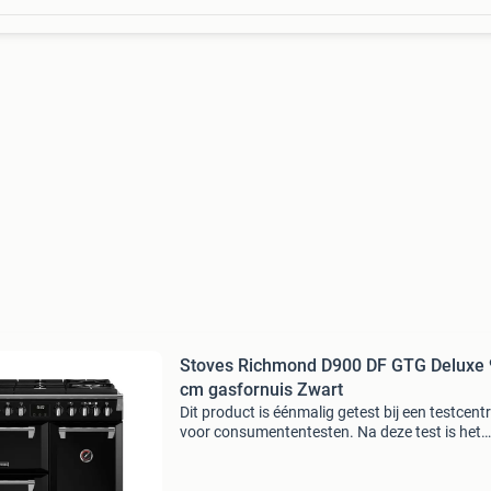
Stoves Richmond D900 DF GTG Deluxe 
cm gasfornuis Zwart
Dit product is éénmalig getest bij een testcen
voor consumententesten. Na deze test is het
apparaat niet meer gebruikt. Het apparaat wo
verkocht inclusief alle bijbehorende accessoire