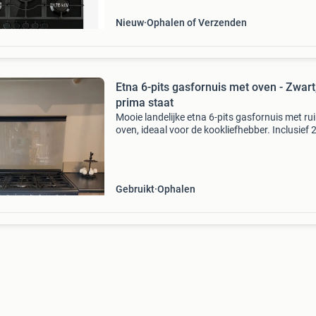
gietijzeren pan
Nieuw
Ophalen of Verzenden
Etna 6-pits gasfornuis met oven - Zwart
prima staat
Mooie landelijke etna 6-pits gasfornuis met ru
oven, ideaal voor de kookliefhebber. Inclusief 
roosters en 1 bakplaat. Het fornuis is in prima
en functioneert naar behoren. Er zijn lichte ge
Gebruikt
Ophalen