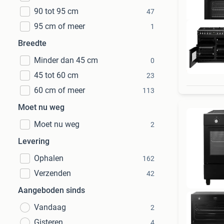
90 tot 95 cm
47
95 cm of meer
1
Breedte
Minder dan 45 cm
0
Bi
45 tot 60 cm
23
60 cm of meer
113
Moet nu weg
Moet nu weg
2
Levering
Ophalen
162
Verzenden
42
Aangeboden sinds
Vandaag
2
Gisteren
4