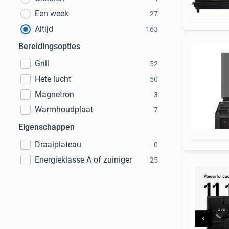
Een week
27
Altijd
163
Bereidingsopties
Grill
52
Hete lucht
50
Magnetron
3
Warmhoudplaat
7
Eigenschappen
Draaiplateau
0
Energieklasse A of zuiniger
25