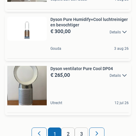
Dyson Pure Humidify+Cool luchtreiniger
en bevochtiger
€ 300,00
Details
Gouda
3 aug 26
Dyson ventilator Pure Cool DP04
€ 265,00
Details
Utrecht
12 jul 26
1
2
3