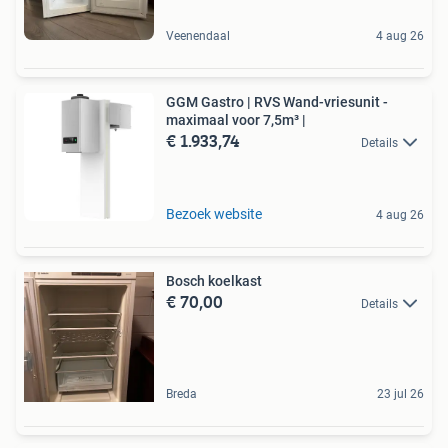
Veenendaal
4 aug 26
GGM Gastro | RVS Wand-vriesunit -
maximaal voor 7,5m³ |
€ 1.933,74
Details
Bezoek website
4 aug 26
Bosch koelkast
€ 70,00
Details
Breda
23 jul 26