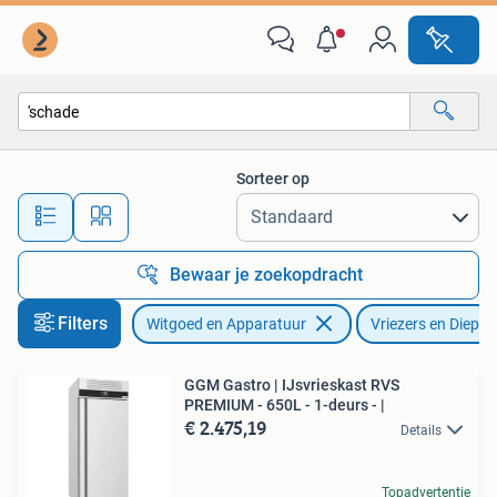
Vriezers en Diepvrieskisten
Sorteer op
Alle afstanden…
Bewaar je zoekopdracht
Filters
Witgoed en Apparatuur
Vriezers en Diepvr
GGM Gastro | IJsvrieskast RVS
PREMIUM - 650L - 1-deurs - |
€ 2.475,19
Details
Topadvertentie