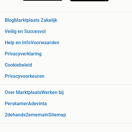
Blog
Marktplaats Zakelijk
Veilig en Succesvol
Help en Info
Voorwaarden
Privacyverklaring
Cookiebeleid
Privacyvoorkeuren
Over Marktplaats
Werken bij
Perskamer
Adevinta
2dehands
2ememain
Sitemap