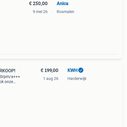
€ 250,00
Anica
9 mei 26
Rosmalen
€ 199,00
KWH
ERKOOP!
00rpm/a+++
1 aug 26
Harderwijk
ook onze
e machines