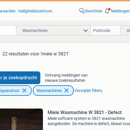
waarden
Veiligheidscentrum
Berichten
Meldingen
Wasmachines
A
22 resultaten
voor 'miele w 3821'
Ontvang meldingen van
r je zoekopdracht
nieuwe zoekresultaten
Apparatuur
Wasmachines
Verwijder filters
Miele Wasmachine W 3821 - Defect
Miele softcare system w 3821 wasmachine
aangeboden. De machine is defect, ideaal voo
handige klusser of voor onderdelen. De