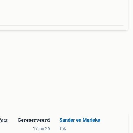
Gereserveerd
Sander en Marieke
fect
17 jun 26
Tuk