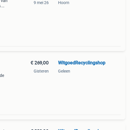
n van
9 mei 26
Hoorn
.
aan?
€ 269,00
WitgoedRecyclingshop
Gisteren
Geleen
 de
nt en
ht van