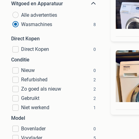
Witgoed en Apparatuur
Alle advertenties
Wasmachines
8
Direct Kopen
Direct Kopen
0
Conditie
Nieuw
0
Refurbished
2
Zo goed als nieuw
2
Gebruikt
2
Niet werkend
1
Model
Bovenlader
0
Voorlader
5