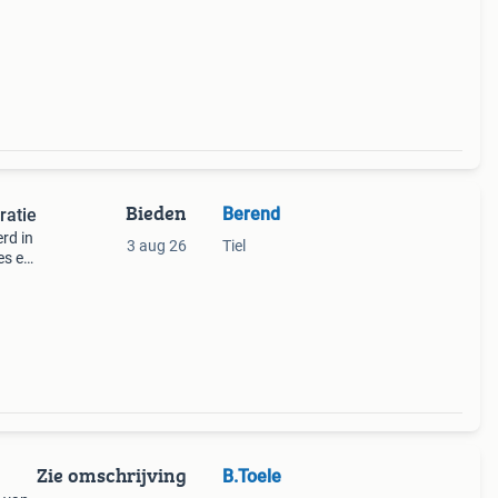
Bieden
Berend
ratie
rd in
3 aug 26
Tiel
es en
Zie omschrijving
B.Toele