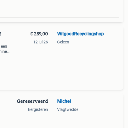
€ 289,00
WitgoedRecyclingshop
M
12 jul 26
Geleen
 een
ine,
k
del
Gereserveerd
Michel
Eergisteren
Vlagtwedde