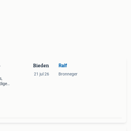
Bieden
Ralf
–
21 jul 26
Bronneger
s,
dige
lekt