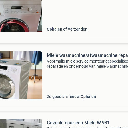
Ophalen of Verzenden
Miele wasmachine/afwasmachine repa
Voormalig miele service-monteur gespecialisee
reparatie en onderhoud van miele wasmachin
vaatwassers. Ervaren zelfstandig monteur.
Onafhankelijke service, niet gelieerd aan miele.
Stuur me v
Zo goed als nieuw
Ophalen
Gezocht naar een Miele W 931