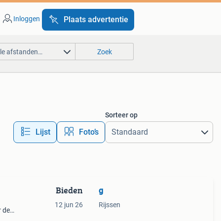
Inloggen
Plaats advertentie
lle afstanden…
Zoek
Sorteer op
Lijst
Foto’s
Bieden
g
12 jun 26
Rijssen
r de