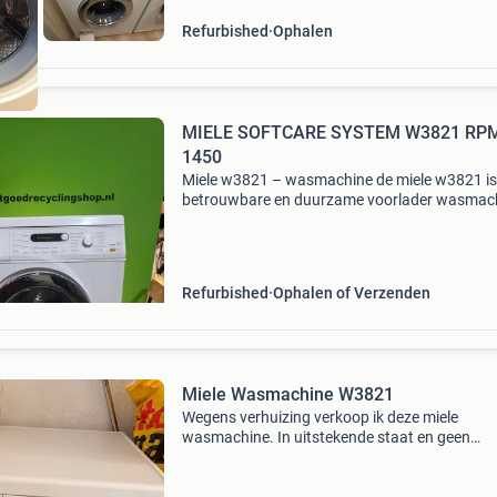
Refurbished
Ophalen
MIELE SOFTCARE SYSTEM W3821 RP
1450
Miele w3821 – wasmachine de miele w3821 is
betrouwbare en duurzame voorlader wasmach
ontworpen voor efficiënt en gebruiksvriendelij
wassen. Met een vulgewicht van 6 kg is dit mo
ideaal voo
Refurbished
Ophalen of Verzenden
Miele Wasmachine W3821
Wegens verhuizing verkoop ik deze miele
wasmachine. In uitstekende staat en geen
mankementen.