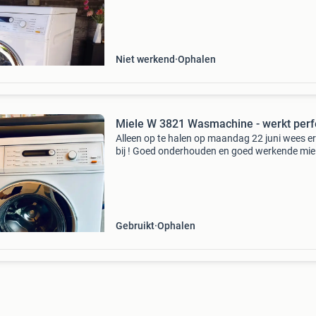
wasmachine is verder in nette staat.
Niet werkend
Ophalen
Miele W 3821 Wasmachine - werkt perf
Alleen op te halen op maandag 22 juni wees er
bij ! Goed onderhouden en goed werkende mie
3821 softcare system wasmachine. Twee klei
aandachtspuntjes - deur trilt wat als hij
centrifugeert
Gebruikt
Ophalen