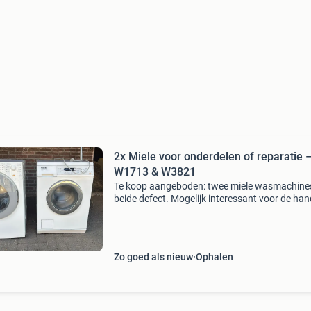
2x Miele voor onderdelen of reparatie 
W1713 & W3821
Te koop aangeboden: twee miele wasmachine
beide defect. Mogelijk interessant voor de han
klusser, monteur of voor onderdelen. 1. Miele
softcare system w1713 machine werkt, maar 
tijdens het
Zo goed als nieuw
Ophalen