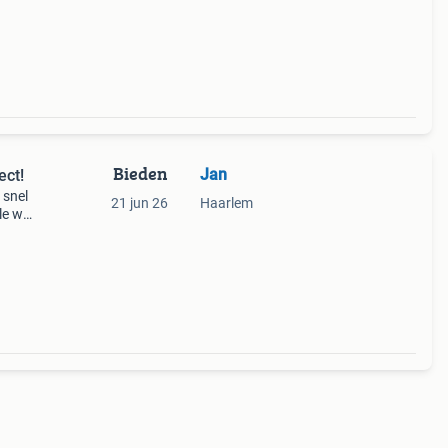
Bieden
Jan
ect!
 snel
21 jun 26
Haarlem
le w
ne