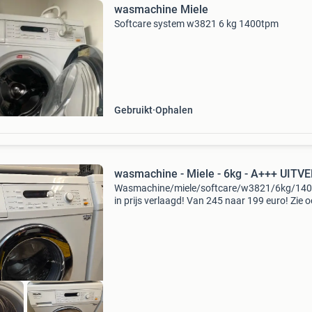
wasmachine Miele
Softcare system w3821 6 kg 1400tpm
Gebruikt
Ophalen
wasmachine - Miele - 6kg - A+++ UITV
Wasmachine/miele/softcare/w3821/6kg/14
in prijs verlaagd! Van 245 naar 199 euro! Zie 
andere advertenties! Garantie: nette gebruikt
(refurbished) met 6 maanden (omruil)gara