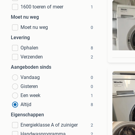
1600 toeren of meer
1
Moet nu weg
Moet nu weg
0
Levering
Ophalen
8
Verzenden
2
Aangeboden sinds
Vandaag
0
Gisteren
0
Een week
1
Altijd
8
Eigenschappen
Energieklasse A of zuiniger
2
Handwasprogramma
2