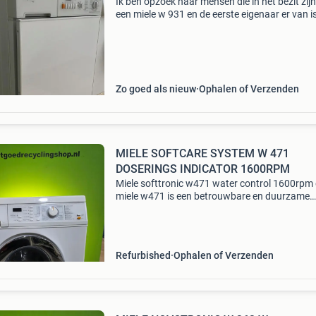
Ik ben opzoek naar mensen die in het bezit zij
een miele w 931 en de eerste eigenaar er van is
Geen w 931 i, w 930 of een w 930 i. Zou u mij
kunnen berichten als u zo’n machine heeft st
Want
Zo goed als nieuw
Ophalen of Verzenden
MIELE SOFTCARE SYSTEM W 471
DOSERINGS INDICATOR 1600RPM
Miele softtronic w471 water control 1600rpm
miele w471 is een betrouwbare en duurzame
voorlader wasmachine, ontworpen voor efficië
gebruiksvriendelijk wassen. Met een vulgewic
6 kg is di
Refurbished
Ophalen of Verzenden