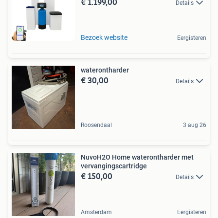
€ 1.199,00
Details
Bezoek website
Eergisteren
waterontharder
€ 30,00
Details
Roosendaal
3 aug 26
NuvoH2O Home waterontharder met
vervangingscartridge
€ 150,00
Details
Amsterdam
Eergisteren