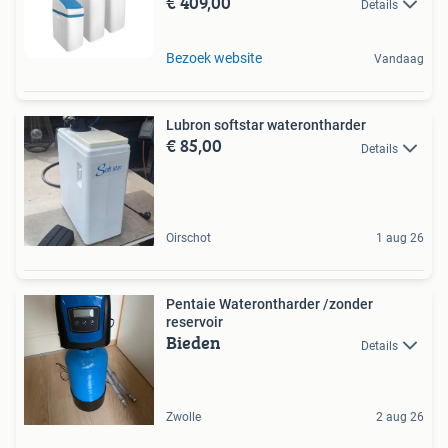
€ 409,00
Details
Bezoek website
Vandaag
Lubron softstar waterontharder
€ 85,00
Details
Oirschot
1 aug 26
Pentaie Waterontharder /zonder
reservoir
Bieden
Details
Zwolle
2 aug 26