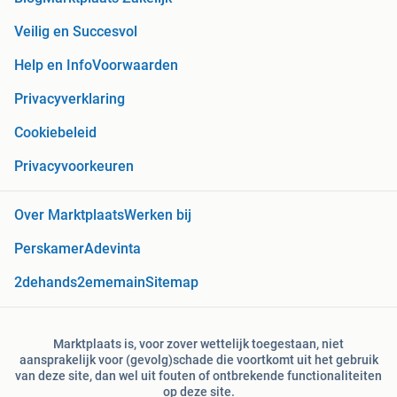
Veilig en Succesvol
Help en Info
Voorwaarden
Privacyverklaring
Cookiebeleid
Privacyvoorkeuren
Over Marktplaats
Werken bij
Perskamer
Adevinta
2dehands
2ememain
Sitemap
Marktplaats is, voor zover wettelijk toegestaan, niet
aansprakelijk voor (gevolg)schade die voortkomt uit het gebruik
van deze site, dan wel uit fouten of ontbrekende functionaliteiten
op deze site.