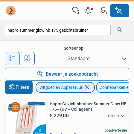
Zonnebanken en Gezichtsbruiners
Sorteer op
Alle afstanden…
Bewaar je zoekopdracht
Filters
Witgoed en Apparatuur
Zonnebanken en G
Hapro Gezichtsbruiner Summer Glow HB
175+ (UV + Collageen)
€ 279,00
Details
Topadvertentie