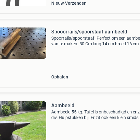
Nieuw
Verzenden
Spooorrails/spoorstaaf aambeeld
Spoorrails/spoorstaaf. Perfect om een aambe
van te maken. 50 Cm lang 14 cm breed 16 cm
eventueel meerdere op voorraad en op maat t
zagen (€10,- per zaagsnede). Voor verdere
informatie ev
Ophalen
Aambeeld
Aambeeld 55 kg. Tafel is onbeschadigd en er z
div. Hulpstukken bij. Er zit ook een klein smids
vuurtje bij, gemaakt in een remtrommel met e
blower. Geschikt voor kleine onderdelen. Met 
een