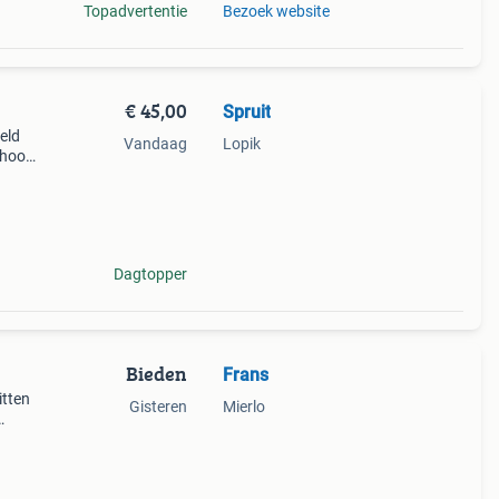
Topadvertentie
Bezoek website
€ 45,00
Spruit
eld
Vandaag
Lopik
 hoog
e
Dagtopper
Bieden
Frans
itten
Gisteren
Mierlo
en
nog