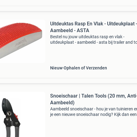
Uitdeuktas Rasp En Vlak - Uitdeukplaat 
Aambeeld - ASTA
Bestel nu jouw uitdeuktas rasp en vlak -
uitdeukplaat - aambeeld - asta bij trailer and t
Wij zijn uw specialist op het gebied van autom
gereedschappen, aanhanger-onderdelen en
speciaal gere
Nieuw
Ophalen of Verzenden
Snoeischaar | Talen Tools (20 mm, Anti-
Aambeeld)
Aambeeld snoeischaar - hou je van tuinieren e
je een nieuwe snoeischaar nodig? Kijk dan een
naar deze snoeischaar. De schaar kan takken 
centimeter afknippen en heeft een ergonomis
ontwer