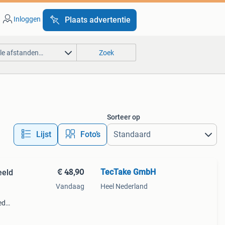
Inloggen
Plaats advertentie
lle afstanden…
Zoek
Sorteer op
Lijst
Foto’s
€ 48,90
TecTake GmbH
eeld
Vandaag
Heel Nederland
ed
ijf