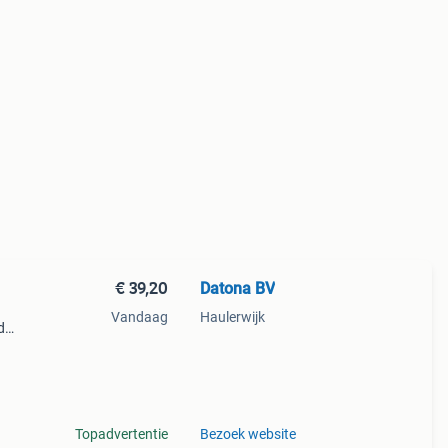
€ 39,20
Datona BV
Vandaag
Haulerwijk
d
. Het
 u
Topadvertentie
Bezoek website