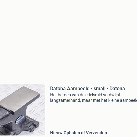
Datona Aambeeld - small - Datona
Het beroep van de edelsmid verdwijnt
langzamerhand, maar met het kleine aambeel
hoeft men zich daar geen zorgen om te maken
bewerken van kleine metalen voorwerpen doet
voortaan zelf! Het aambe
Nieuw
Ophalen of Verzenden