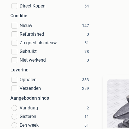
Direct Kopen
54
Conditie
Nieuw
147
Refurbished
0
Zo goed als nieuw
51
Gebruikt
78
Niet werkend
0
Levering
Ophalen
383
Verzenden
289
Aangeboden sinds
Vandaag
2
Gisteren
11
Een week
61