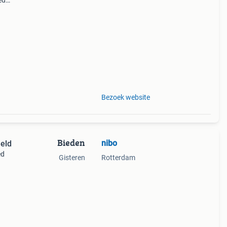
ed
ijf
Bezoek website
Bieden
nibo
eld
ed
Gisteren
Rotterdam
ieke