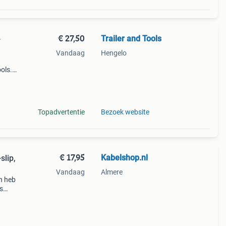
€ 27,50
Trailer and Tools
-
Vandaag
Hengelo
ools.
otive
Topadvertentie
Bezoek website
€ 17,95
Kabelshop.nl
slip,
Vandaag
Almere
n heb
s
van 2
ch