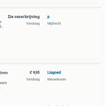
Zie omschrijving
p
r.
Vandaag
Mijdrecht
j
 375
€ 9,95
Lisgoed
125mm
Vandaag
Nieuwleusen
zware
al
igen,