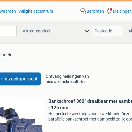
waarden
Veiligheidscentrum
Berichten
Meldingen
Alle categorieën…
A
mbeeld'
Ontvang meldingen van
r je zoekopdracht
nieuwe zoekresultaten
Bankschroef 360° draaibaar met aamb
- 125 mm
Het perfecte werktuig voor je werkbank. Deze
parallelle bankschroef met aambeeld zal je go
van pas komen. De schroef heeft vervangbare
klembekken en door de geïntegreerde draaisch