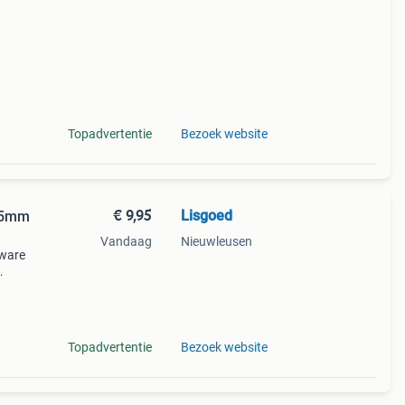
Topadvertentie
Bezoek website
€ 9,95
Lisgoed
125mm
Vandaag
Nieuwleusen
zware
al
igen,
Topadvertentie
Bezoek website