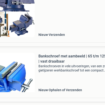
kan hij 360° ge
ratis levering
Nieuw
Verzenden
Bankschroef met aambeeld | 65 t/m 
| vast draaibaar
Bankschroeven in vele uitvoeringen, van een 
gietijzeren werkbankschroef tot een compact
tafelklemmetje voor fijn werk. Of u nu materia
stevig wilt vastzetten om te zagen, vijlen en bu
of
Nieuw
Ophalen of Verzenden