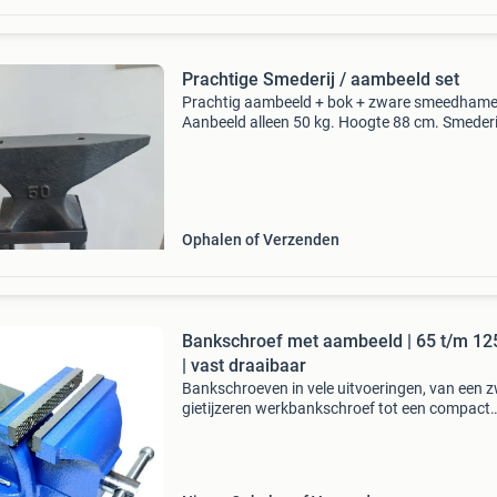
Prachtige Smederij / aambeeld set
Prachtig aambeeld + bok + zware smeedhame
Aanbeeld alleen 50 kg. Hoogte 88 cm. Smederi
smidse hobby sieraden hoefsmid vaste prijs €
voor de set.
Ophalen of Verzenden
Bankschroef met aambeeld | 65 t/m 
| vast draaibaar
Bankschroeven in vele uitvoeringen, van een 
gietijzeren werkbankschroef tot een compact
tafelklemmetje voor fijn werk. Of u nu materia
stevig wilt vastzetten om te zagen, vijlen en bu
of