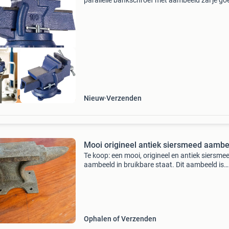
parallelle bankschroef met aambeeld zal je go
van pas komen. De schroef heeft vervangbare
klembekken en door de geïntegreerde draaisch
kan hij 360° ge
ratis levering
Nieuw
Verzenden
Mooi origineel antiek siersmeed aambe
Te koop: een mooi, origineel en antiek siersme
aambeeld in bruikbare staat. Dit aambeeld is
perfect voor decoratie of voor lichte
smeedwerkzaamheden. Het heeft een authent
uitstraling en is een
Ophalen of Verzenden