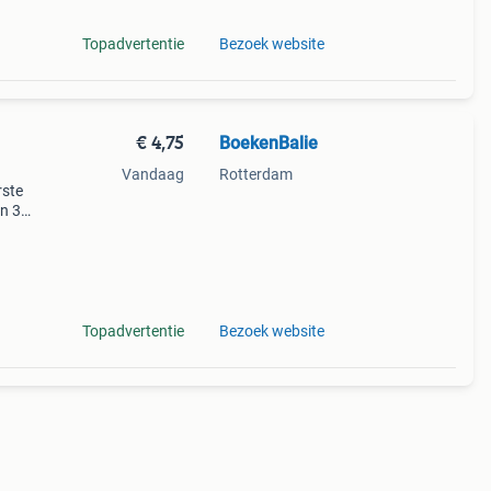
Topadvertentie
Bezoek website
€ 4,75
BoekenBalie
Vandaag
Rotterdam
rste
en 30
ag
 we
Topadvertentie
Bezoek website