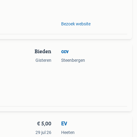
niet
wete
Bezoek website
Bieden
ccv
Gisteren
Steenbergen
€ 5,00
EV
29 jul 26
Heeten