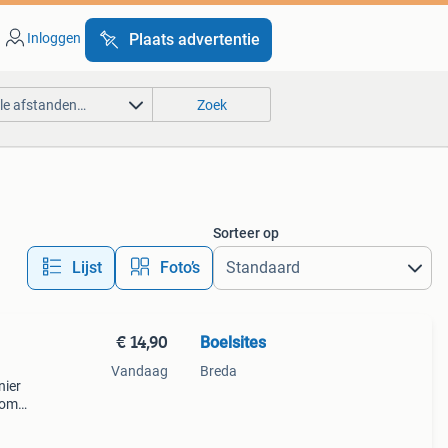
Inloggen
Plaats advertentie
lle afstanden…
Zoek
Sorteer op
Lijst
Foto’s
€ 14,90
Boelsites
Vandaag
Breda
nier
g om
niet
wete