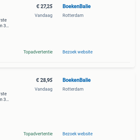
€ 27,25
BoekenBalie
Vandaag
Rotterdam
rste
en 30
ag
Topadvertentie
Bezoek website
€ 28,95
BoekenBalie
Vandaag
Rotterdam
rste
en 30
ag
Topadvertentie
Bezoek website