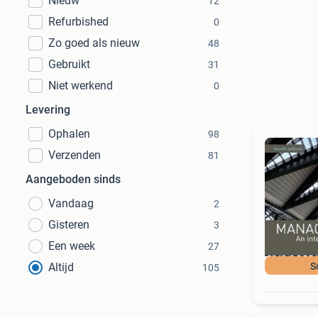
Nieuw
12
Refurbished
0
Zo goed als nieuw
48
Gebruikt
31
Niet werkend
0
Levering
Ophalen
98
Verzenden
81
Aangeboden sinds
Vandaag
2
Gisteren
3
Een week
27
Altijd
S
105