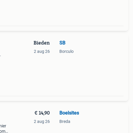
Bieden
SB
2 aug 26
Borculo
de
€ 14,90
Boelsites
2 aug 26
Breda
nier
g om