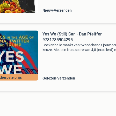
Nieuw
Verzenden
Yes We (Still) Can - Dan Pfeiffer
9781785904295
Boekenbalie maakt van tweedehands jouw ee
keuze. Met een trustscore van 4,8 (excellent) 
dagen retour garantie maken we dat iedere d
waar. Bestel direct op onze website! Titel: yes
(stil
cherpste prijs
Gelezen
Verzenden