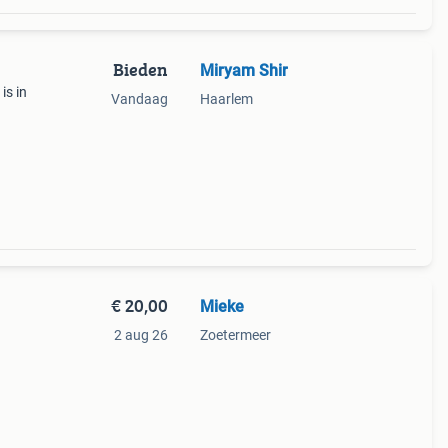
Bieden
Miryam Shir
is in
Vandaag
Haarlem
 voor
r. D
€ 20,00
Mieke
2 aug 26
Zoetermeer