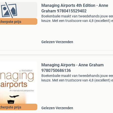
Managing Airports 4th Edition - Anne
Graham 9780415529402
Boekenbalie maakt van tweedehands jouw ee
keuze. Met een trustscore van 4,8 (excellent) 
cherpste prijs
dagen retour garantie maken we dat iedere d
waar. Bestel direct op onze website! Titel:
managing air
Gelezen
Verzenden
Managing Airports - Anne Graham
9780750686136
Boekenbalie maakt van tweedehands jouw ee
keuze. Met een trustscore van 4,8 (excellent) 
dagen retour garantie maken we dat iedere d
waar. Bestel direct op onze website! Titel:
managing air
cherpste prijs
Gelezen
Verzenden