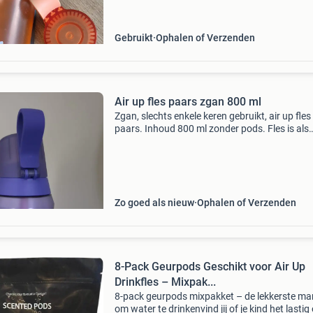
Gebruikt
Ophalen of Verzenden
Air up fles paars zgan 800 ml
Zgan, slechts enkele keren gebruikt, air up fles
paars. Inhoud 800 ml zonder pods. Fles is als
nieuw en schoon. Versturen is mogelijk maar 
verzendkosten zijn de koper.
Zo goed als nieuw
Ophalen of Verzenden
8-Pack Geurpods Geschikt voor Air Up
Drinkfles – Mixpak...
8-pack geurpods mixpakket – de lekkerste ma
om water te drinkenvind jij of je kind het lasti