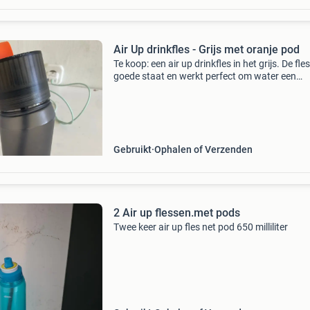
Air Up drinkfles - Grijs met oranje pod
Te koop: een air up drinkfles in het grijs. De fles 
goede staat en werkt perfect om water een
smaakje te geven door middel van geur. Ideaal
wie meer water wil drinken op een leuke manie
Gebruikt
Ophalen of Verzenden
2 Air up flessen.met pods
Twee keer air up fles net pod 650 milliliter