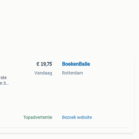
€ 19,75
BoekenBalie
Vandaag
Rotterdam
rste
en 30
ag
Topadvertentie
Bezoek website