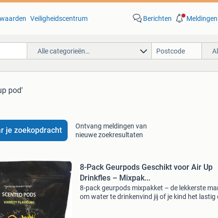
waarden
Veiligheidscentrum
Berichten
Meldingen
Alle categorieën…
A
 up pod'
Ontvang meldingen van
r je zoekopdracht
nieuwe zoekresultaten
8-Pack Geurpods Geschikt voor Air Up
Drinkfles – Mixpak...
8-pack geurpods mixpakket – de lekkerste ma
om water te drinkenvind jij of je kind het lasti
dagelijks voldoende water te drinken? Je bent 
de enige. Water kan soms saai zijn, maar we 