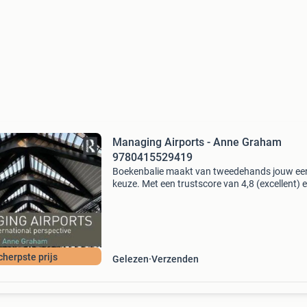
Managing Airports - Anne Graham
9780415529419
Boekenbalie maakt van tweedehands jouw ee
keuze. Met een trustscore van 4,8 (excellent) 
dagen retour garantie maken we dat iedere d
waar. Bestel direct op onze website! Titel:
managing air
cherpste prijs
Gelezen
Verzenden