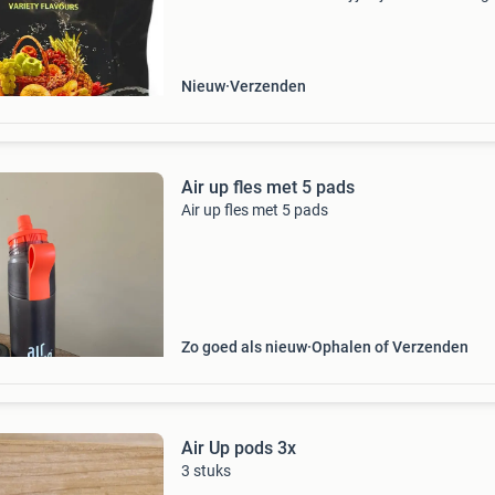
dagelijks voldoende water te drinken? Je bent 
de enige. Water kan soms saai zijn, maar we 
Nieuw
Verzenden
Air up fles met 5 pads
Air up fles met 5 pads
Zo goed als nieuw
Ophalen of Verzenden
Air Up pods 3x
3 stuks