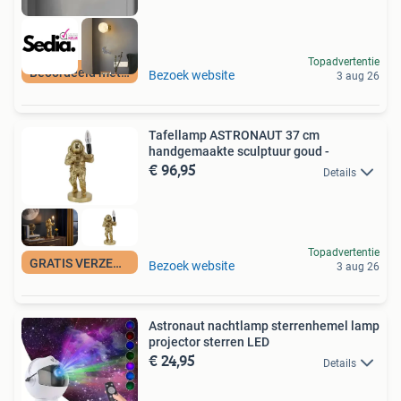
Topadvertentie
Beoordeeld met 9+
Bezoek website
3 aug 26
Tafellamp ASTRONAUT 37 cm
handgemaakte sculptuur goud -
€ 96,95
Details
Topadvertentie
GRATIS VERZENDING
Bezoek website
3 aug 26
Astronaut nachtlamp sterrenhemel lamp
projector sterren LED
€ 24,95
Details