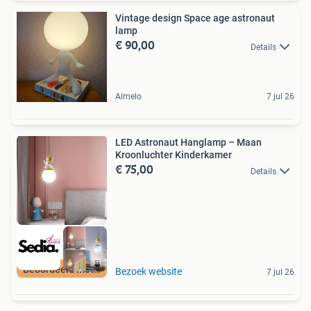
Vintage design Space age astronaut
lamp
€ 90,00
Details
Almelo
7 jul 26
LED Astronaut Hanglamp – Maan
Kroonluchter Kinderkamer
€ 75,00
Details
Beoordeeld met 9+
Bezoek website
7 jul 26