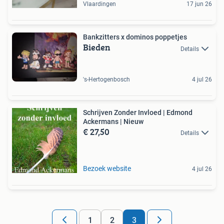
Vlaardingen
17 jun 26
Bankzitters x dominos poppetjes
Bieden
Details
's-Hertogenbosch
4 jul 26
Schrijven Zonder Invloed | Edmond
Ackermans | Nieuw
€ 27,50
Details
Bezoek website
4 jul 26
1
2
3