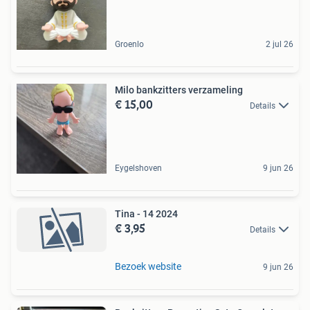
Groenlo
2 jul 26
Milo bankzitters verzameling
€ 15,00
Details
Eygelshoven
9 jun 26
Tina - 14 2024
€ 3,95
Details
Bezoek website
9 jun 26