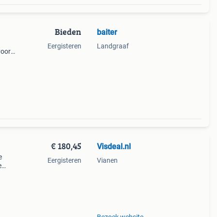
Bieden
baiter
Eergisteren
Landgraaf
voor
l
e op
€ 180,45
Visdeal.nl
e
Eergisteren
Vianen
e
go
–