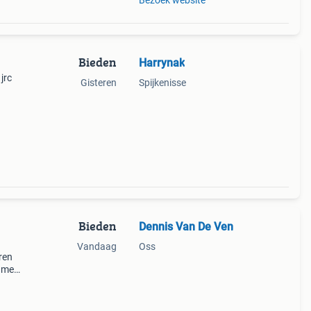
Bezoek website
Bieden
Harrynak
jrc
Gisteren
Spijkenisse
Bieden
Dennis Van De Ven
Vandaag
Oss
ren
rame
or
De kar