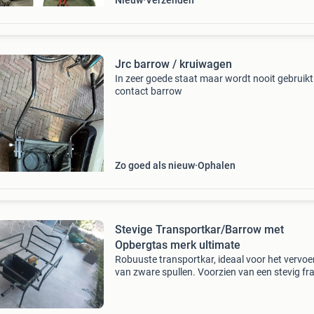
Nieuw
Verzenden
Jrc barrow / kruiwagen
In zeer goede staat maar wordt nooit gebruikt 
contact barrow
Zo goed als nieuw
Ophalen
Stevige Transportkar/Barrow met
Opbergtas merk ultimate
Robuuste transportkar, ideaal voor het vervoe
van zware spullen. Voorzien van een stevig f
en een handige opbergtas onderin. Perfect vo
vissen, tuinieren of andere buitenactiviteiten. 