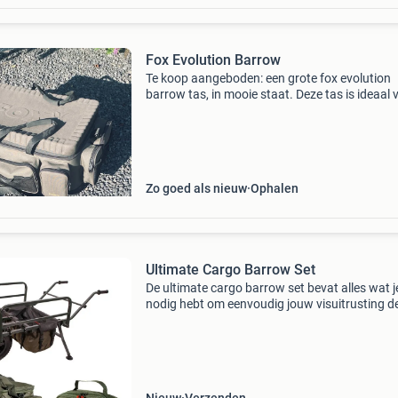
Fox Evolution Barrow
Te koop aangeboden: een grote fox evolution
barrow tas, in mooie staat. Deze tas is ideaal 
het vervoeren van al uw visspullen en biedt vee
opbergruimte. Perfect voor de karpervisser di
zoek
Zo goed als nieuw
Ophalen
Ultimate Cargo Barrow Set
De ultimate cargo barrow set bevat alles wat j
nodig hebt om eenvoudig jouw visuitrusting d
verplaatsen! De set bestaat uit: - ultimate car
barrow - ultimate adventure carryall medium 
50×30×30cm