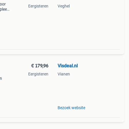
voor
Eergisteren
Veghel
pleet
rieus
€ 179,96
Visdeal.nl
Eergisteren
Vianen
en
×23cm
Bezoek website