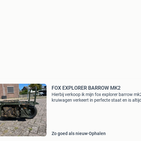
FOX EXPLORER BARROW MK2
Hierbij verkoop ik mijn fox explorer barrow mk
kruiwagen verkeert in perfecte staat en is altij
netjes gebruikt en opgeborgen. De reden van
verkoop is simpelweg dat ik er geen tot weinig
gebruik
Zo goed als nieuw
Ophalen