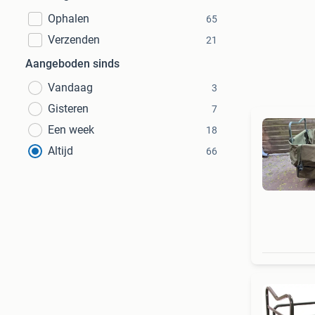
Ophalen
65
Verzenden
21
Aangeboden sinds
Vandaag
3
Gisteren
7
Een week
18
Altijd
66