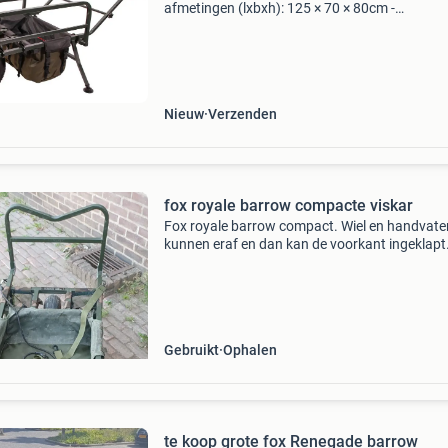
afmetingen (lxbxh): 125 × 70 × 80cm -
transportformaat: 81 × 16 × 71,5cm - gemaak
robuust en hoogwaardig staal - maximaal
draagvermogen: 120kg - f
Nieuw
Verzenden
fox royale barrow compacte viskar
Fox royale barrow compact. Wiel en handvate
kunnen eraf en dan kan de voorkant ingeklapt
worden en heb je een compacte barrow voor i
auto. Er zit nu een andere ondiepere tas op die
heeft een klei
Gebruikt
Ophalen
te koop grote fox Renegade barrow