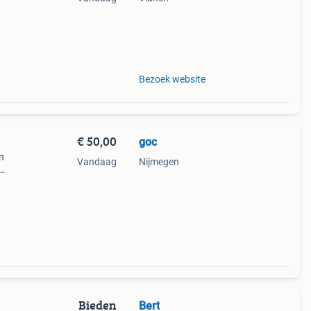
t van
Bezoek website
€ 50,00
goc
n
Vandaag
Nijmegen
n de
Bieden
Bert