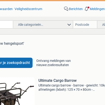
waarden
Veiligheidscentrum
Berichten
Meldingen
Alle categorieën…
A
ow hengelsport'
Ontvang meldingen van
r je zoekopdracht
nieuwe zoekresultaten
Ultimate Cargo Barrow
Ultimate cargo barrow - barrow - gewicht: 10k
afmetingen (lxbxh): 125 × 70 × 80cm -
transportformaat: 81 × 16 × 71,5cm - gemaak
robuust en hoogwaardig staal - maximaal
draagvermogen: 120kg - f