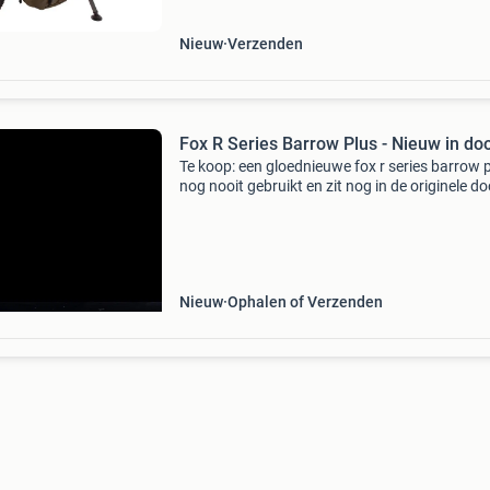
Nieuw
Verzenden
Fox R Series Barrow Plus - Nieuw in do
Te koop: een gloednieuwe fox r series barrow p
nog nooit gebruikt en zit nog in de originele do
Ideaal voor het vervoeren van al uw visspullen
de waterkant. Deze barrow is robuust en ont
Nieuw
Ophalen of Verzenden