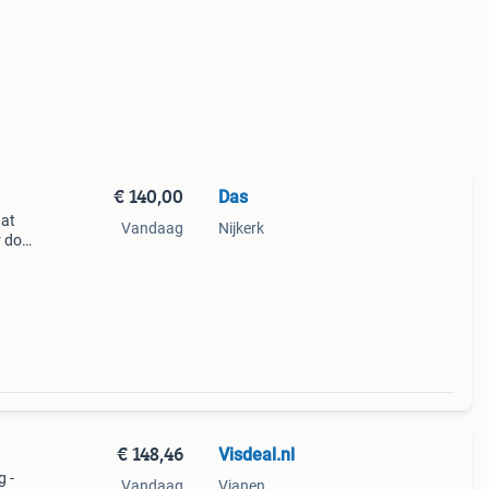
€ 140,00
Das
aat
Vandaag
Nijkerk
 doet
00
€ 148,46
Visdeal.nl
g -
Vandaag
Vianen