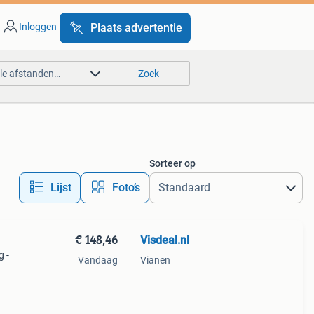
Inloggen
Plaats advertentie
lle afstanden…
Zoek
Sorteer op
Lijst
Foto’s
€ 148,46
Visdeal.nl
g -
Vandaag
Vianen
t van