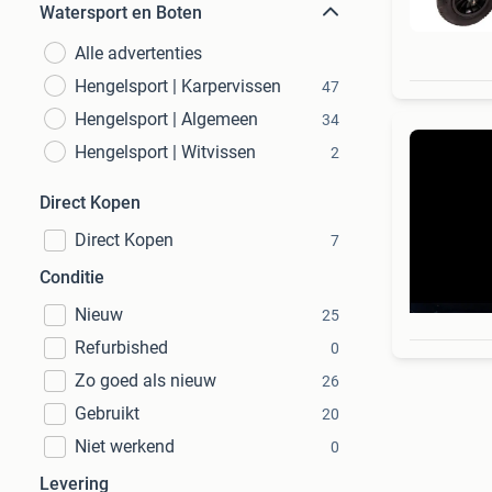
Watersport en Boten
Alle advertenties
Hengelsport | Karpervissen
47
Hengelsport | Algemeen
34
Hengelsport | Witvissen
2
Direct Kopen
Direct Kopen
7
Conditie
Nieuw
25
Refurbished
0
Zo goed als nieuw
26
Gebruikt
20
Niet werkend
0
Levering