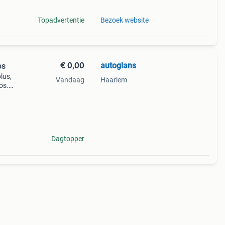
Topadvertentie
Bezoek website
€ 0,00
autoglans
os
lus,
Vandaag
Haarlem
os.
 naar
wo
Dagtopper