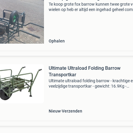
Te koop grote fox barrow kunnen twee grote 
wielen op heb er altijd een ingehad geheel com
met een antielek band alleen reageren als je se
bent
Ophalen
Ultimate Ultraload Folding Barrow
Transportkar
Ultimate ultraload folding barrow - krachtige 
veelzijdige transportkar - gewicht: 16.9Kg -
draagvermogen: 100kg - afmetingen:
66×145×72cm - transportafmetingen: 83×69
- sterk aluminium- en sta
Nieuw
Verzenden