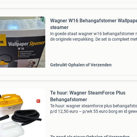
Wagner W16 Behangafstomer Wallpap
steamer
In goede staat wagner w16 behangafstomer n
de originele verpakking. De set is compleet met
accessoires en handleiding.
Gebruikt
Ophalen of Verzenden
Te huur: Wagner SteamForce Plus
Behangafstomer
Te huur: wagner steamforce plus behangafst
p/d 12,50 euro – p/wk 55 euro borg en id gew
zie overige advertenties voor voordelige comb
mogelijkheden