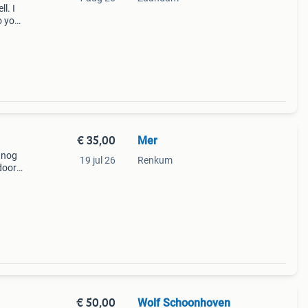
l. I
o you
halen
€ 35,00
Mer
 nog
19 jul 26
Renkum
door
€ 50,00
Wolf Schoonhoven