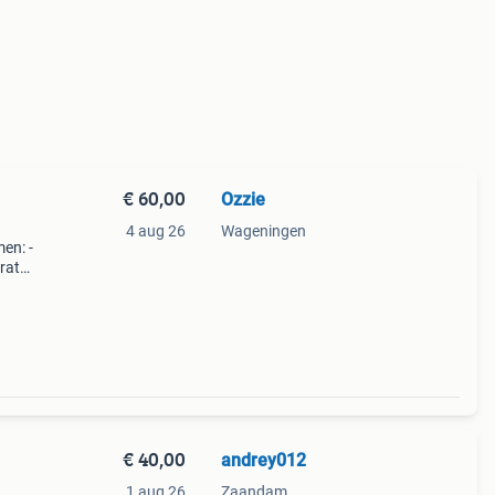
€ 60,00
Ozzie
4 aug 26
Wageningen
en: -
rator
n nog
sluit
€ 40,00
andrey012
1 aug 26
Zaandam