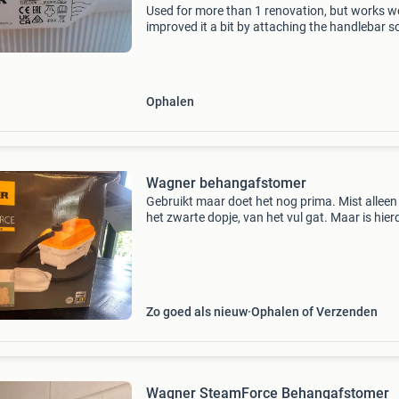
Used for more than 1 renovation, but works wel
improved it a bit by attaching the handlebar s
use standard painting beam to hold it only op
in zaandam
Ophalen
Wagner behangafstomer
Gebruikt maar doet het nog prima. Mist alleen
het zwarte dopje, van het vul gat. Maar is hier
niet minder functioneel.
Zo goed als nieuw
Ophalen of Verzenden
Wagner SteamForce Behangafstomer