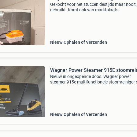
Gekocht voor het stuccen destijds maar nooit 
gebruikt. Komt ook van marktplaats
Nieuw
Ophalen of Verzenden
Wagner Power Steamer 915E stoomrei
Nieuw in ongeopende doos. Wagner power
steamer 915e multifunctionele stoomreiniger 
behangafstomer. Laagste winkelprijs rond de
euro. Zie ook mijn andere advertenties.
Nieuw
Ophalen of Verzenden