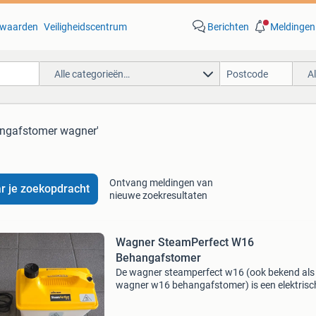
waarden
Veiligheidscentrum
Berichten
Meldingen
Alle categorieën…
A
angafstomer wagner'
Ontvang meldingen van
r je zoekopdracht
nieuwe zoekresultaten
Wagner SteamPerfect W16
Behangafstomer
De wagner steamperfect w16 (ook bekend als
wagner w16 behangafstomer) is een elektrisc
apparaat dat ontworpen is om oud behang sne
milieuvriendelijk en zonder chemische toevoe