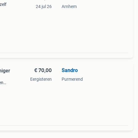
zelf
24 jul 26
Arnhem
€ 70,00
Sandro
niger
Eergisteren
Purmerend
en
 100