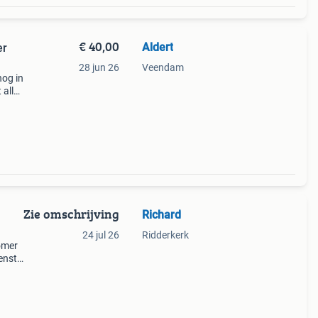
€ 40,00
Aldert
er
28 jun 26
Veendam
og in
 alle
Zie omschrijving
Richard
24 jul 26
Ridderkerk
omer
enst
inatie