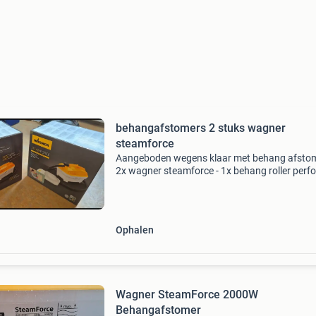
behangafstomers 2 stuks wagner
steamforce
Aangeboden wegens klaar met behang afstom
2x wagner steamforce - 1x behang roller perfo
kan worden opgehaald in wageningen. Werke
naar behoren. Bij 1 van de 2 stomers is het aan
ko
Ophalen
Wagner SteamForce 2000W
Behangafstomer