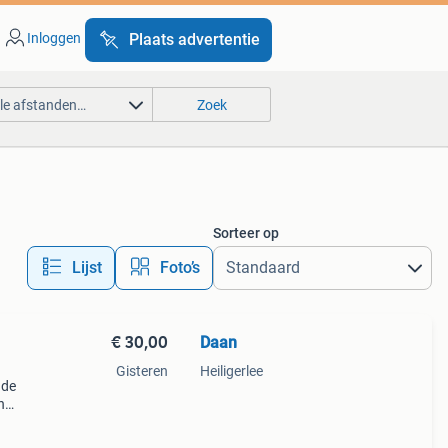
Inloggen
Plaats advertentie
lle afstanden…
Zoek
Sorteer op
Lijst
Foto’s
€ 30,00
Daan
Gisteren
Heiligerlee
 de
h
l,
gingen