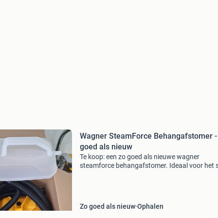
Wagner SteamForce Behangafstomer -
goed als nieuw
Te koop: een zo goed als nieuwe wagner
steamforce behangafstomer. Ideaal voor het 
en efficiënt verwijderen van oud behang. De
afstomer is slechts eenmaal gebruikt en verkee
uitstekende staat
Zo goed als nieuw
Ophalen