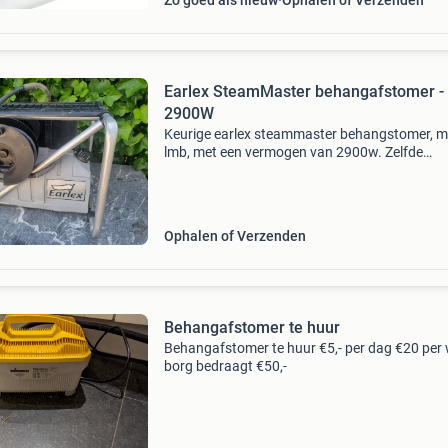
Zo goed als nieuw
Ophalen of Verzenden
Earlex SteamMaster behangafstomer -
2900W
Keurige earlex steammaster behangstomer, m
lmb, met een vermogen van 2900w. Zelfde
stoommachine als de wagner steamforce pro.
Ideaal voor het snel en efficiënt verwijderen v
behang. De afstomer
Ophalen of Verzenden
Behangafstomer te huur
Behangafstomer te huur €5,- per dag €20 per
borg bedraagt €50,-