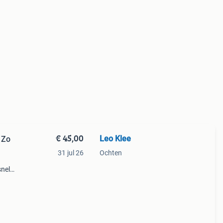
€ 45,00
Leo Klee
 Zo
31 jul 26
Ochten
snel
rt in