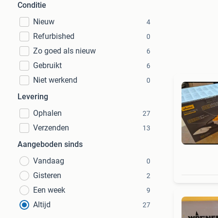
Conditie
Nieuw
4
Refurbished
0
Zo goed als nieuw
6
Gebruikt
6
Niet werkend
0
Levering
Ophalen
27
Verzenden
13
Aangeboden sinds
Vandaag
0
Gisteren
2
Een week
9
Altijd
27