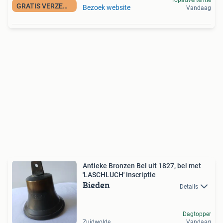
Topadvertentie
GRATIS VERZENDING
Bezoek website
Vandaag
Antieke Bronzen Bel uit 1827, bel met
'LASCHLUCH' inscriptie
Bieden
Details
Dagtopper
Zuidwolde
Vandaag