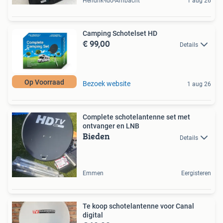
Hendrik-Ido-Ambacht
1 aug 26
Camping Schotelset HD
€ 99,00
Details
Op Voorraad
Bezoek website
1 aug 26
Complete schotelantenne set met
ontvanger en LNB
Bieden
Details
Emmen
Eergisteren
Te koop schotelantenne voor Canal
digital