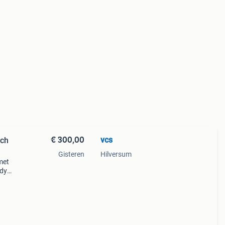
€ 300,00
vcs
sch
Gisteren
Hilversum
met
ody
an
ing,