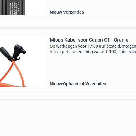
Nieuw
Verzenden
Miops Kabel voor Canon C1 - Oranje
Op werkdagen voor 17:00 uur besteld, morgen
huis | gratis verzending vanaf € 100,- miops k
voor canon c1 - oranje type: overige typen bied
niet mogelijk. Je kan onze producten via de
Nieuw
Ophalen of Verzenden