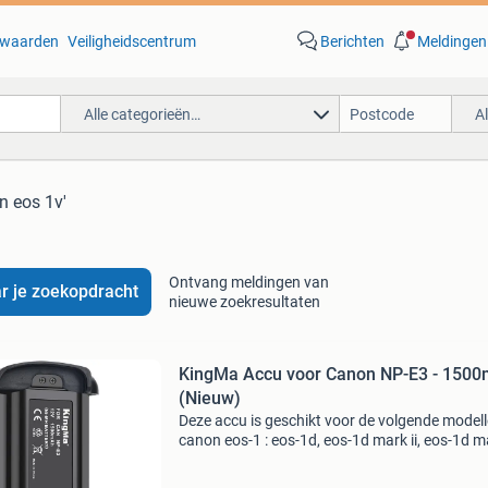
waarden
Veiligheidscentrum
Berichten
Meldingen
Alle categorieën…
A
n eos 1v'
Ontvang meldingen van
r je zoekopdracht
nieuwe zoekresultaten
KingMa Accu voor Canon NP-E3 - 150
(Nieuw)
Deze accu is geschikt voor de volgende modell
canon eos-1 : eos-1d, eos-1d mark ii, eos-1d ma
n, eos-1ds, eos-1ds mark ii, eos-1v voordelen 
bestellen bij reway: • op werkdagen voor 16:00