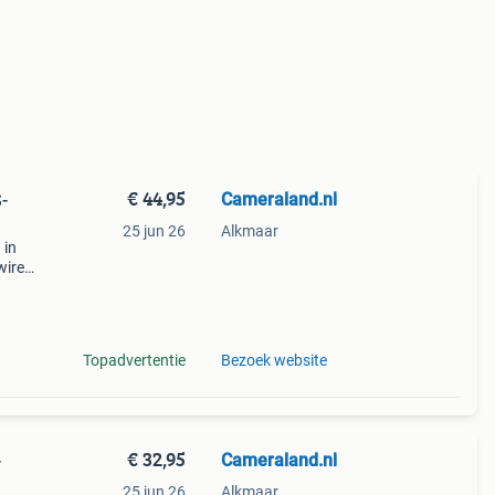
€ 44,95
Cameraland.nl
-
25 jun 26
Alkmaar
 in
 wired
n
 v
Topadvertentie
Bezoek website
€ 32,95
Cameraland.nl
-
25 jun 26
Alkmaar