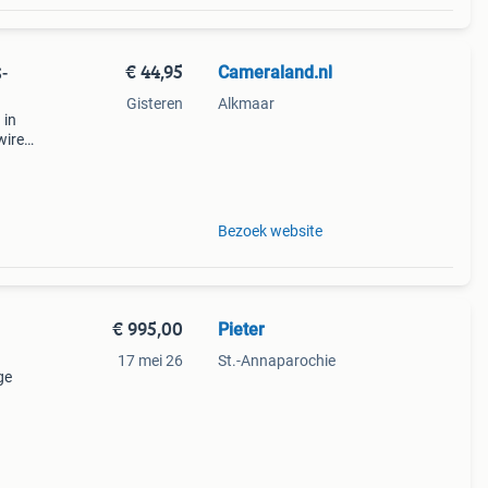
€ 44,95
Cameraland.nl
-
Gisteren
Alkmaar
 in
 wired
n
 v
Bezoek website
€ 995,00
Pieter
17 mei 26
St.-Annaparochie
ge
id,
al nu