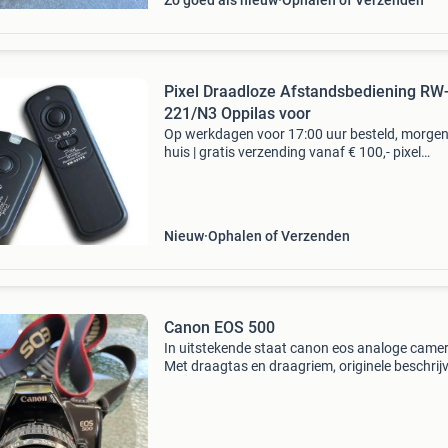
Zo goed als nieuw
Ophalen of Verzenden
Pixel Draadloze Afstandsbediening RW
221/N3 Oppilas voor
Op werkdagen voor 17:00 uur besteld, morgen
huis | gratis verzending vanaf € 100,- pixel
draadloze afstandsbediening rw-221/n3 oppi
voor canon type: overige typen bieden is niet
mogelijk. J
Nieuw
Ophalen of Verzenden
Canon EOS 500
In uitstekende staat canon eos analoge came
Met draagtas en draagriem, originele beschrijv
Verzending op eigen risico.