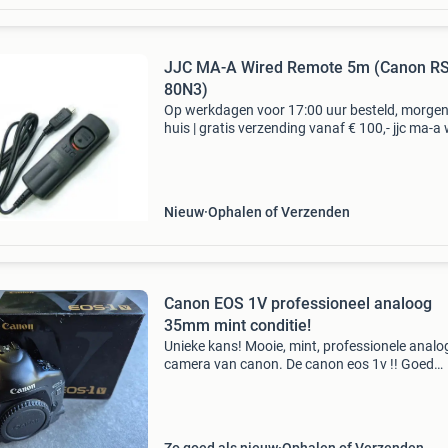
JJC MA-A Wired Remote 5m (Canon RS
80N3)
Op werkdagen voor 17:00 uur besteld, morgen
huis | gratis verzending vanaf € 100,- jjc ma-a
remote 5m (canon rs-80n3) type: overige type
bieden is niet mogelijk. Je kan onze producten
Nieuw
Ophalen of Verzenden
Canon EOS 1V professioneel analoog
35mm mint conditie!
Unieke kans! Mooie, mint, professionele analo
camera van canon. De canon eos 1v !! Goed
werkende camera, onlangs, voor de gelegenhe
nog een 35mm rolletje mee volgeschoten. Tota
exact 111 rol