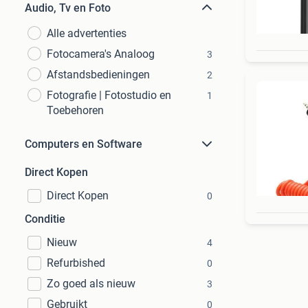
Audio, Tv en Foto
Alle advertenties
Fotocamera's Analoog
3
Afstandsbedieningen
2
Fotografie | Fotostudio en
1
Toebehoren
Computers en Software
Direct Kopen
Direct Kopen
0
Conditie
Nieuw
4
Refurbished
0
Zo goed als nieuw
3
Gebruikt
0