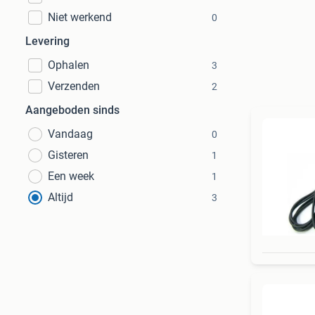
Niet werkend
0
Levering
Ophalen
3
Verzenden
2
Aangeboden sinds
Vandaag
0
Gisteren
1
Een week
1
Altijd
3