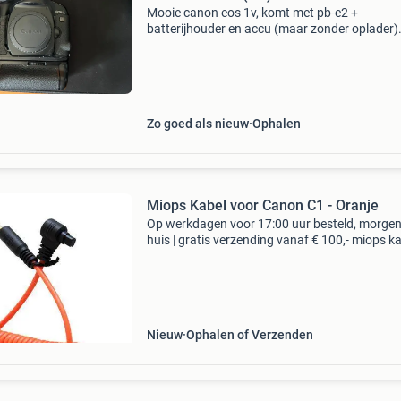
Mooie canon eos 1v, komt met pb-e2 +
batterijhouder en accu (maar zonder oplader)
Haalt daarmee tot de 10 frames per seconde.
far de beste analoge camera die ik heb mogen
gebruiken. Gaat weg omdat
Zo goed als nieuw
Ophalen
Miops Kabel voor Canon C1 - Oranje
Op werkdagen voor 17:00 uur besteld, morgen
huis | gratis verzending vanaf € 100,- miops k
voor canon c1 - oranje type: overige typen bied
niet mogelijk. Je kan onze producten via de
Nieuw
Ophalen of Verzenden