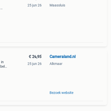
25 jun 26
Maassluis
.
 By
€ 24,95
Cameraland.nl
 in
25 jun 26
Alkmaar
abel
en is
Bezoek website