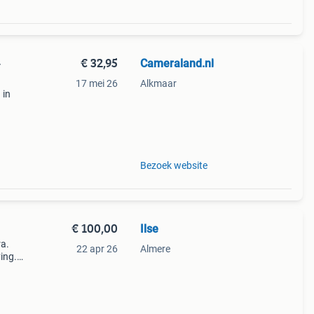
€ 32,95
Cameraland.nl
-
17 mei 26
Alkmaar
 in
las
Bezoek website
€ 100,00
Ilse
ra.
22 apr 26
Almere
ing.