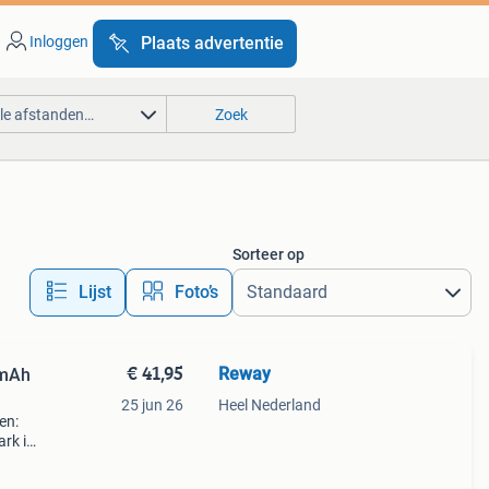
Inloggen
Plaats advertentie
lle afstanden…
Zoek
Sorteer op
Lijst
Foto’s
€ 41,95
Reway
0mAh
25 jun 26
Heel Nederland
en:
rk ii
van
 u