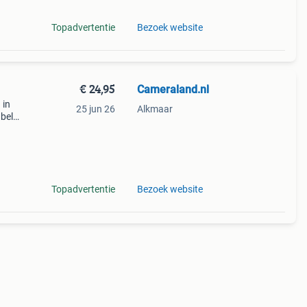
Topadvertentie
Bezoek website
€ 24,95
Cameraland.nl
 in
25 jun 26
Alkmaar
abel
en is
Topadvertentie
Bezoek website