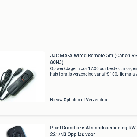
JJC MA-A Wired Remote 5m (Canon RS
80N3)
Op werkdagen voor 17:00 uur besteld, morgen
huis | gratis verzending vanaf € 100,- jjc ma-a
remote 5m (canon rs-80n3) type: overige type
bieden is niet mogelijk. Je kan onze producten
Nieuw
Ophalen of Verzenden
Pixel Draadloze Afstandsbediening RW
221/N3 Oppilas voor