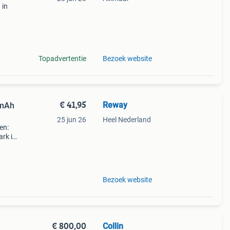
 in
las
Topadvertentie
Bezoek website
€ 41,95
Reway
0mAh
25 jun 26
Heel Nederland
en:
rk ii
van
 u
Bezoek website
€ 800,00
Collin