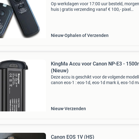
Op werkdagen voor 17:00 uur besteld, morgen
huis | gratis verzending vanaf € 100,- pixel
draadloze afstandsbediening rw-221/n3 oppi
voor canon type: overige typen bieden is niet
mogelijk. J
Nieuw
Ophalen of Verzenden
KingMa Accu voor Canon NP-E3 - 150
(Nieuw)
Deze accu is geschikt voor de volgende modell
canon eos-1 : eos-1d, eos-1d mark ii, eos-1d ma
n, eos-1ds, eos-1ds mark ii, eos-1v voordelen 
bestellen bij reway: • op werkdagen voor 16:00
Nieuw
Verzenden
Canon EOS 1V (HS)