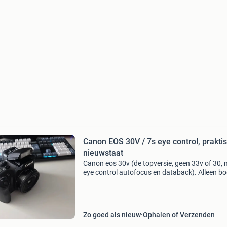
Canon EOS 30V / 7s eye control, prakti
nieuwstaat
Canon eos 30v (de topversie, geen 33v of 30, 
eye control autofocus en databack). Alleen b
met bodydop. Laatste generatie filmcamera v
canon. Het enige filmmodel met e-ttl ii flitsmet
zelf
Zo goed als nieuw
Ophalen of Verzenden