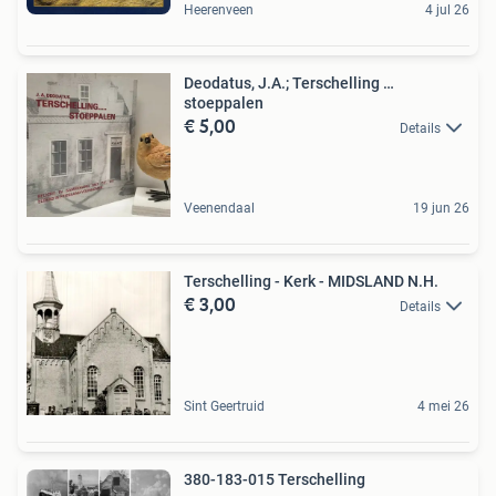
Heerenveen
4 jul 26
Deodatus, J.A.; Terschelling …
stoeppalen
€ 5,00
Details
Veenendaal
19 jun 26
Terschelling - Kerk - MIDSLAND N.H.
€ 3,00
Details
Sint Geertruid
4 mei 26
380-183-015 Terschelling