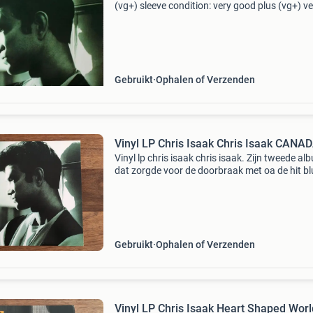
(vg+) sleeve condition: very good plus (vg+) ve
nice copy. Coming from private collection. Lab
warner bros. Records,warner bros. Records
country:
Gebruikt
Ophalen of Verzenden
Vinyl LP Chris Isaak Chris Isaak CANA
Vinyl lp chris isaak chris isaak. Zijn tweede al
dat zorgde voor de doorbraak met oa de hit bl
hotel en het nummer lie to me. Kwalitatief zeer
goede canadese persing incl originele binnenh
In
Gebruikt
Ophalen of Verzenden
Vinyl LP Chris Isaak Heart Shaped Worl