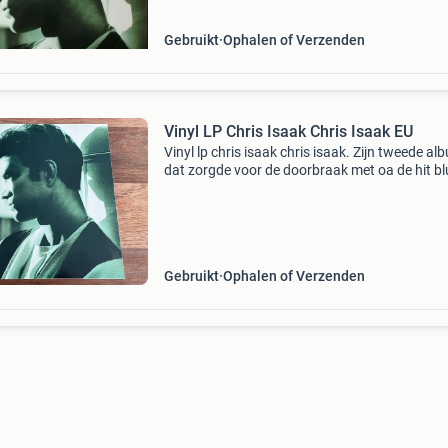
Gebruikt
Ophalen of Verzenden
Vinyl LP Chris Isaak Chris Isaak EU
Vinyl lp chris isaak chris isaak. Zijn tweede al
dat zorgde voor de doorbraak met oa de hit bl
hotel en het nummer lie to me. Originele europ
persing inclusief originele binnenhoes! In prim
Gebruikt
Ophalen of Verzenden