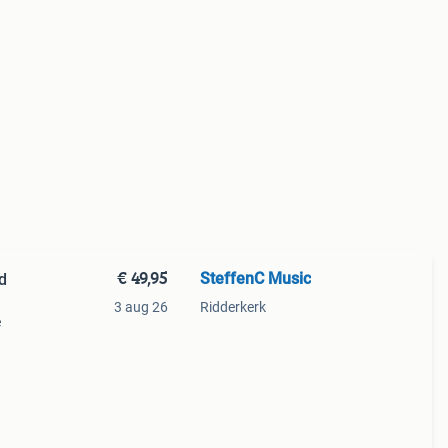
€ 49,95
SteffenC Music
d
3 aug 26
Ridderkerk
e
nd
. Zie