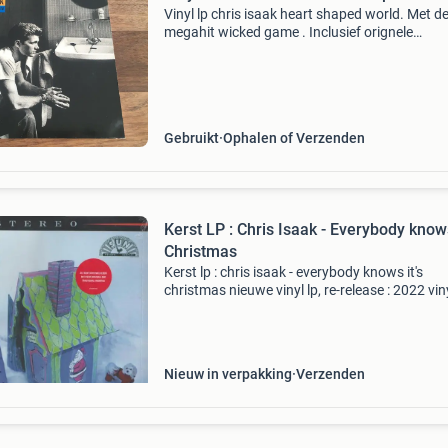
Vinyl lp chris isaak heart shaped world. Met d
megahit wicked game . Inclusief orignele
binnenhoes. In uitstekende staat. Zie fotos vo
details. Zie ook mijn vele andere (chris isaak / 
advert
Gebruikt
Ophalen of Verzenden
Kerst LP : Chris Isaak - Everybody knows
Christmas
Kerst lp : chris isaak - everybody knows it's
christmas nieuwe vinyl lp, re-release : 2022 vin
kleur ; pink [candy floss] ongedraaid, factory 
Nieuw in verpakking
Verzenden