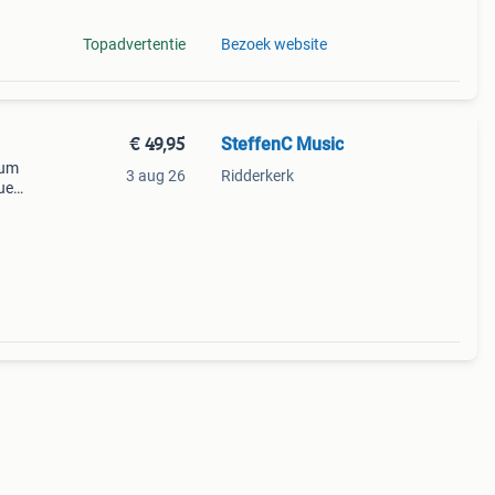
Topadvertentie
Bezoek website
€ 49,95
SteffenC Music
bum
3 aug 26
Ridderkerk
ue
ese
a s