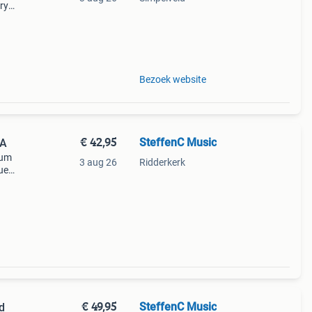
ry
el:
Bezoek website
€ 42,95
SteffenC Music
DA
bum
3 aug 26
Ridderkerk
ue
oes.
€ 49,95
SteffenC Music
d