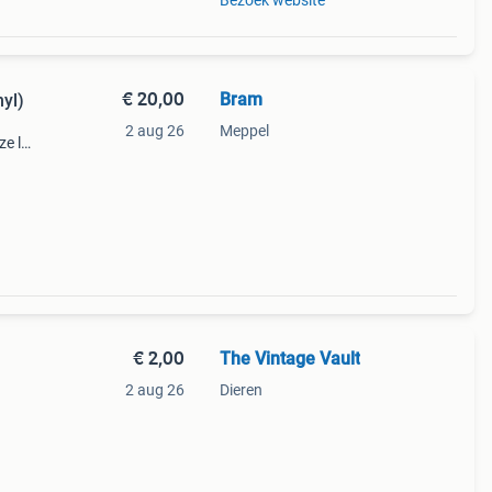
Bezoek website
€ 20,00
Bram
nyl)
2 aug 26
Meppel
ze lp
ust-
€ 2,00
The Vintage Vault
2 aug 26
Dieren