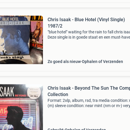
Chris Isaak - Blue Hotel (Vinyl Single)
1987/2
"blue hotel" waiting for the rain to fall chris isa
Deze single is in goede staat en een must-hav
fans van zijn muziek. Perfect voor verzamelaa
liefhebbers van klassieke pop /r
Zo goed als nieuw
Ophalen of Verzenden
Chris Isaak - Beyond The Sun The Com
Collection
Format: 2xlp, album, rsd, tra media condition:
(m) sleeve condition: near mint (nm or m-) ver
slight storage wear only. The corner has very 
slight damage. Ask for pictures. Otherwise ne