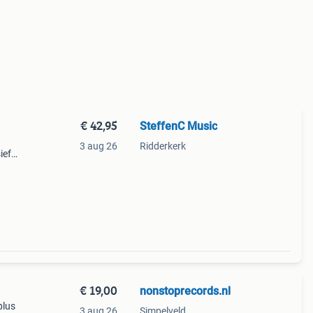
€ 42,95
SteffenC Music
3 aug 26
Ridderkerk
ief
saak /
€ 19,00
nonstoprecords.nl
plus
3 aug 26
Simpelveld