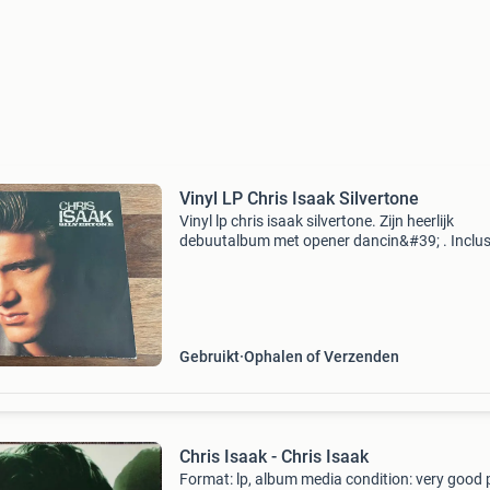
Vinyl LP Chris Isaak Silvertone
Vinyl lp chris isaak silvertone. Zijn heerlijk
debuutalbum met opener dancin&#39; . Inclus
originele binnenhoes. In uitstekende staat. Zie
fotos voor details. Zie ook mijn andere (chris i
Gebruikt
Ophalen of Verzenden
Chris Isaak - Chris Isaak
Format: lp, album media condition: very good 