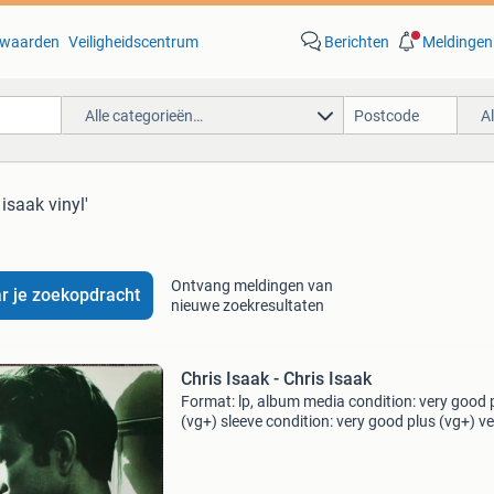
waarden
Veiligheidscentrum
Berichten
Meldingen
Alle categorieën…
A
 isaak vinyl'
Ontvang meldingen van
r je zoekopdracht
nieuwe zoekresultaten
Chris Isaak - Chris Isaak
Format: lp, album media condition: very good 
(vg+) sleeve condition: very good plus (vg+) ve
nice copy. Coming from private collection. Lab
warner bros. Records,warner bros. Records
country: