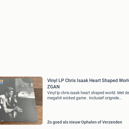
Vinyl LP Chris Isaak Heart Shaped Worl
ZGAN
Vinyl lp chris isaak heart shaped world. Met d
megahit wicked game . Inclusief orignele
binnenhoes. In perfecte staat; zgan (in geope
plastic nog, ongedraaid). Zie fotos voor details
ook mijn
Zo goed als nieuw
Ophalen of Verzenden