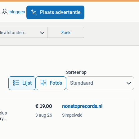
Inloggen
Plaats advertentie
lle afstanden…
Zoek
Sorteer op
Lijst
Foto’s
€ 19,00
nonstoprecords.nl
plus
3 aug 26
Simpelveld
ry
el: