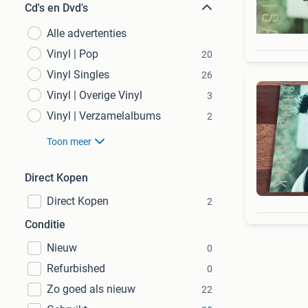
Cd's en Dvd's
Alle advertenties
Vinyl | Pop
20
Vinyl Singles
26
Vinyl | Overige Vinyl
3
Vinyl | Verzamelalbums
2
Toon meer
Direct Kopen
Direct Kopen
2
Conditie
Nieuw
0
Refurbished
0
Zo goed als nieuw
22