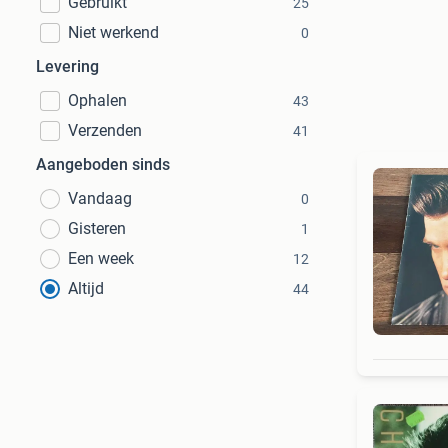
Gebruikt
25
Niet werkend
0
Levering
Ophalen
43
Verzenden
41
Aangeboden sinds
Vandaag
0
Gisteren
1
Een week
12
Altijd
44