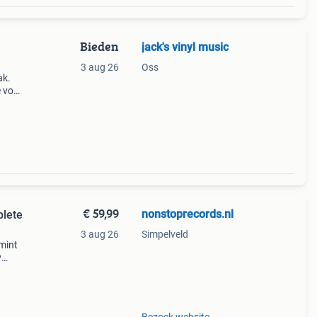
Bieden
jack's vinyl music
3 aug 26
Oss
ak.
e voor
rs of
€ 59,99
nonstoprecords.nl
plete
3 aug 26
Simpelveld
 mint
y
very
w se