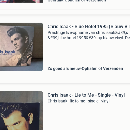
Gebruikt
Ophalen of Verzenden
Chris Isaak - Blue Hotel 1995 (Blauw Vi
Prachtige live-opname van chris isaak&#39;s
&#39;blue hotel 1995&#39; op blauw vinyl. De
is in praktisch nieuw (2x afgespeeld) en een m
have voor fans van chris isaak. Helaas viel
Zo goed als nieuw
Ophalen of Verzenden
Chris Isaak - Lie to Me - Single - Vinyl
Chris isaak - lie to me - single - vinyl