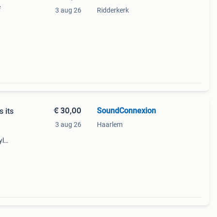
e
3 aug 26
Ridderkerk
or
vinyl)
€ 30,00
SoundConnexion
 its
3 aug 26
Haarlem
yl
sealed