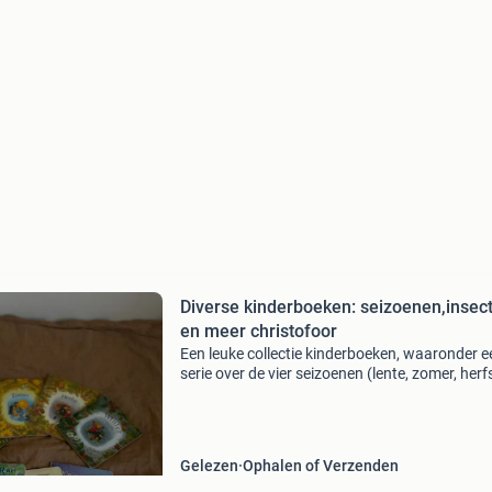
Diverse kinderboeken: seizoenen,insec
en meer christofoor
Een leuke collectie kinderboeken, waaronder e
serie over de vier seizoenen (lente, zomer, herfs
winter), &#39;door het jaar heen&#39;, &#39;k
insectenboek&#39; en &#39;klei
Gelezen
Ophalen of Verzenden