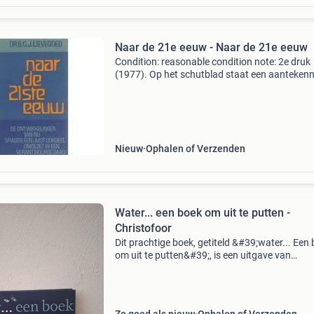
Naar de 21e eeuw - Naar de 21e eeuw
Condition: reasonable condition note: 2e druk
(1977). Op het schutblad staat een aantekenn
De rug is vervaagd. Het boek heeft gebruik- en
tijdssporen. Het is gebruind. Publisher: uitgeve
christ
Nieuw
Ophalen of Verzenden
Water... een boek om uit te putten -
Christofoor
Dit prachtige boek, getiteld &#39;water... Een
om uit te putten&#39;, is een uitgave van
christofoor en verkeert in zo goed als nieuwe s
Het boek is rijk aan verhalen, gedichten, lie