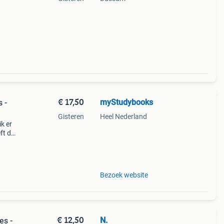
€ 17,50
myStudybooks
 -
Gisteren
Heel Nederland
k er
ft de
euw
Bezoek website
€ 12,50
N.
es -