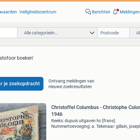
waarden
Veiligheidscentrum
Berichten
Meldingen
Alle categorieën…
A
istofoor boeken'
Ontvang meldingen van
r je zoekopdracht
nieuwe zoekresultaten
Christoffel Columbus - Christophe Colo
1946
Reeks: dupuis uitgaven hc [frans].
Nummertoevoeging: a. Tekenaar: gillain, josep
Scenarist: gillain, joseph. Uitgeverij: dupuis. Ja
1946. Cover: hardcover met linnen rug. Druk: 