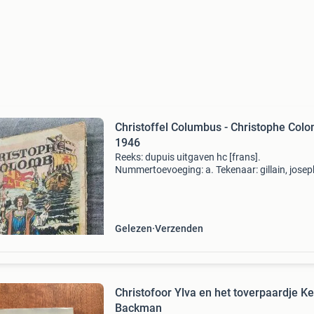
Christoffel Columbus - Christophe Colo
1946
Reeks: dupuis uitgaven hc [frans].
Nummertoevoeging: a. Tekenaar: gillain, josep
Scenarist: gillain, joseph. Uitgeverij: dupuis. Ja
1946. Cover: hardcover met linnen rug. Druk: 
druk. Inkle
Gelezen
Verzenden
Christofoor Ylva en het toverpaardje Ke
Backman