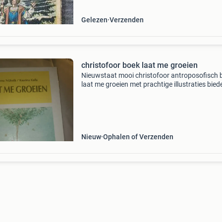
druk. Inkle
Gelezen
Verzenden
christofoor boek laat me groeien
Nieuwstaat mooi christofoor antroposofisch 
laat me groeien met prachtige illustraties bied
naar waarde opbrengst komt ten goede aan
stichting haags dieren centrum asiel dieren 🐱
Nieuw
Ophalen of Verzenden