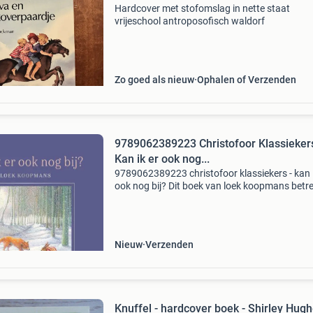
Hardcover met stofomslag in nette staat
vrijeschool antroposofisch waldorf
Zo goed als nieuw
Ophalen of Verzenden
9789062389223 Christofoor Klassiekers
Kan ik er ook nog...
9789062389223 christofoor klassiekers - kan i
ook nog bij? Dit boek van loek koopmans betre
1e druk in hardcover uitvoering. Dit boek is ni
verkrijgbaar vanaf €17.50. Eigenschappen: -
Nieuw
Verzenden
Knuffel - hardcover boek - Shirley Hugh