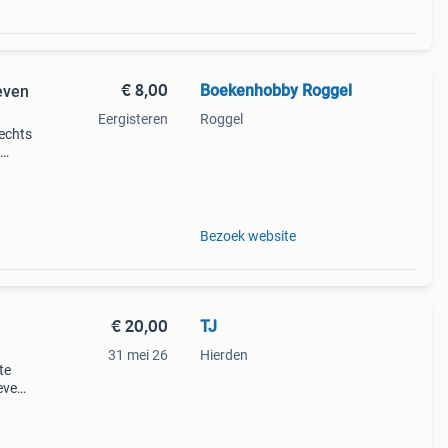
€ 8,00
Boekenhobby Roggel
even
Eergisteren
Roggel
rechts
ij mee
Bezoek website
€ 20,00
TJ
31 mei 26
Hierden
te
even
jong