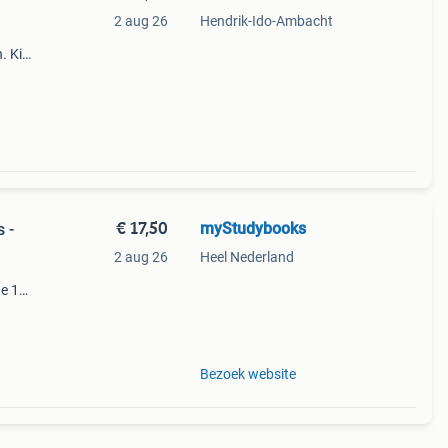
2 aug 26
Hendrik-Ido-Ambacht
. Kijk
er
€ 17,50
myStudybooks
 -
2 aug 26
Heel Nederland
de 1e
sbn:
Bezoek website