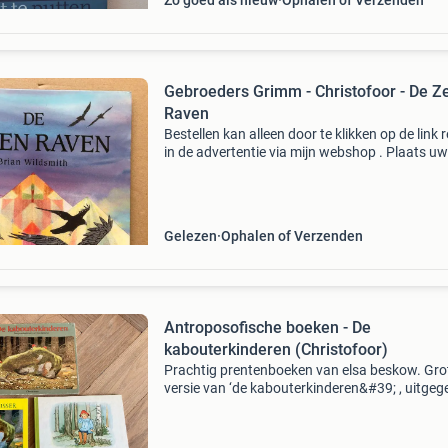
Zo goed als nieuw
Ophalen of Verzenden
Gebroeders Grimm - Christofoor - De Z
Raven
Bestellen kan alleen door te klikken op de link 
in de advertentie via mijn webshop . Plaats uw
bestelling in het winkelmandje. Verzenden en
afhalen zijn mogelijk (in het keuze-menu ) en b
Gelezen
Ophalen of Verzenden
Antroposofische boeken - De
kabouterkinderen (Christofoor)
Prachtig prentenboeken van elsa beskow. Gro
versie van ‘de kabouterkinderen&#39; , uitgeg
door christofoor. Een tijdloze klassieker voor 
en oud, met sfeervolle illustraties die de fanta