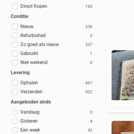
Direct Kopen
160
Conditie
Nieuw
236
Refurbished
0
Zo goed als nieuw
337
Gebruikt
1
Niet werkend
0
Levering
Ophalen
497
Verzenden
502
Aangeboden sinds
Vandaag
0
Gisteren
4
Een week
42