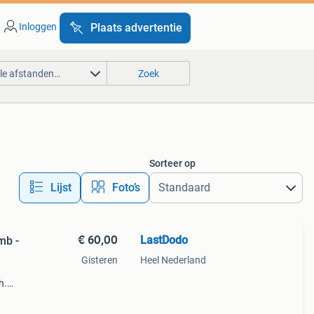
Inloggen
Plaats advertentie
lle afstanden…
Zoek
Sorteer op
Lijst
Foto’s
€ 60,00
LastDodo
mb -
Gisteren
Heel Nederland
h.
ar:
eerste