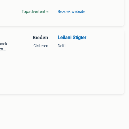
Topadvertentie
Bezoek website
Bieden
Leilani Stigter
boek
Gisteren
Delft
en
🐶