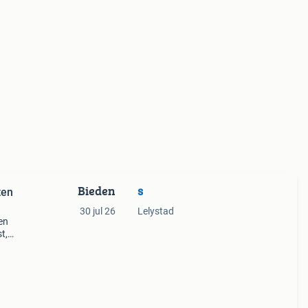
Bieden
s
ten
30 jul 26
Lelystad
en
t,
lein