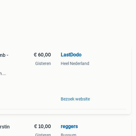
€ 60,00
LastDodo
mb -
Gisteren
Heel Nederland
h.
ar:
eerste
Bezoek website
€ 10,00
reggers
rstin
Gisteren
Bussum