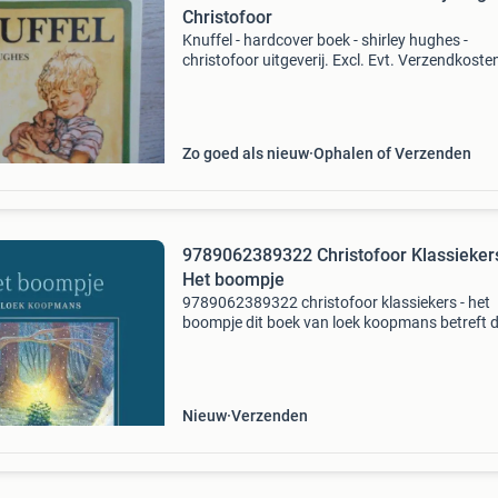
Christofoor
Knuffel - hardcover boek - shirley hughes -
christofoor uitgeverij. Excl. Evt. Verzendkosten
ook eens bij mijn andere advertenties voor me
boeken.
Zo goed als nieuw
Ophalen of Verzenden
9789062389322 Christofoor Klassiekers
Het boompje
9789062389322 christofoor klassiekers - het
boompje dit boek van loek koopmans betreft 
druk in hardcover uitvoering. Dit boek is nieuw
verkrijgbaar vanaf €17.50. Eigenschappen: - i
9789
Nieuw
Verzenden