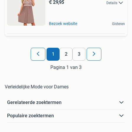
€ 29,95
Details
Bezoek website
Gisteren
1
2
3
Pagina 1 van 3
Verleidelijke Mode voor Dames
Gerelateerde zoektermen
Populaire zoektermen