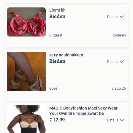
Elomi bh
Bieden
Details
Uitgeest
Gisteren
sexy naaldhakken
Bieden
Details
Goes
3 aug 26
MAGIC Bodyfashion Maxi Sexy Wear
Your Own Bra Topje Zwart Da
€ 12,99
Details