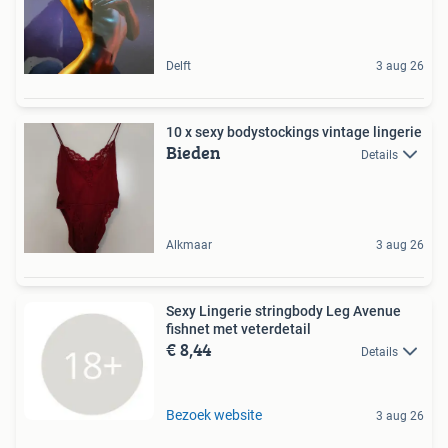
Delft
3 aug 26
10 x sexy bodystockings vintage lingerie
Bieden
Details
Alkmaar
3 aug 26
Sexy Lingerie stringbody Leg Avenue
fishnet met veterdetail
€ 8,44
Details
Bezoek website
3 aug 26