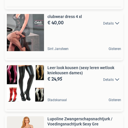
clubwear dress 4 xl
€ 40,00
Details
Sint Jansteen
Gisteren
Leer look kousen (sexy leren wetlook
kniekousen dames)
€ 24,95
Details
Stadskanaal
Gisteren
Lupoline Zwangerschapsnachtjurk /
Voedingsnachtjurk Sexy Gre