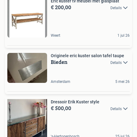
Eric kuster tv meubel met glasplaat
€ 200,00
Details
Weert
1 jul 26
Originele eric kuster salon tafel taupe
Bieden
Details
Amsterdam
5 mei 26
Dressoir Erik Kuster style
€ 500,00
Details
's-Hertogenbosch
25 jul 26