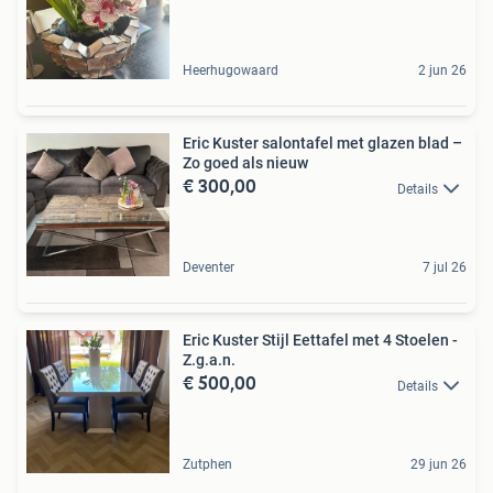
Heerhugowaard
2 jun 26
Eric Kuster salontafel met glazen blad –
Zo goed als nieuw
€ 300,00
Details
Deventer
7 jul 26
Eric Kuster Stijl Eettafel met 4 Stoelen -
Z.g.a.n.
€ 500,00
Details
Zutphen
29 jun 26