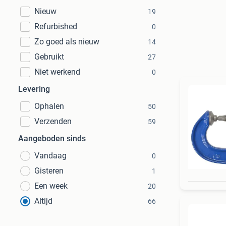
Nieuw
19
Refurbished
0
Zo goed als nieuw
14
Gebruikt
27
Niet werkend
0
Levering
Ophalen
50
Verzenden
59
Aangeboden sinds
Vandaag
0
Gisteren
1
Een week
20
Altijd
66