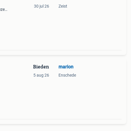
30 jul 26
Zeist
eze
st is
Bieden
marion
5 aug 26
Enschede