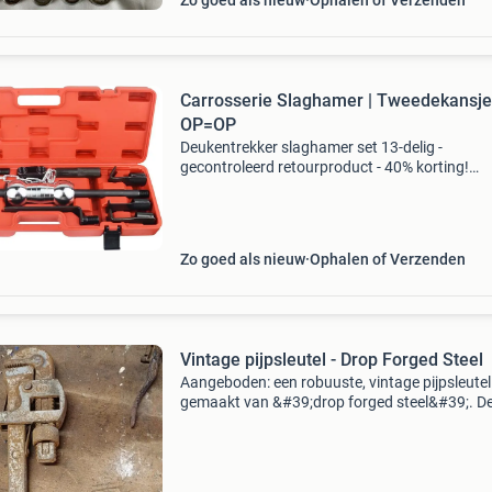
Zo goed als nieuw
Ophalen of Verzenden
Carrosserie Slaghamer | Tweedekansje
OP=OP
Deukentrekker slaghamer set 13-delig -
gecontroleerd retourproduct - 40% korting!
Professionele set voor het verwijderen van de
uit carrosserieen van auto's en vrachtwagens.
Delige set: inc
Zo goed als nieuw
Ophalen of Verzenden
Vintage pijpsleutel - Drop Forged Steel
Aangeboden: een robuuste, vintage pijpsleutel
gemaakt van &#39;drop forged steel&#39;. D
sleutel is gebruikt en vertoont de bijbehorende
gebruikssporen en roest, wat bijdraagt aan zij
auth