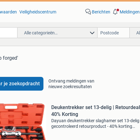
waarden
Veiligheidscentrum
Berichten
Meldingen
Alle categorieën…
A
p forged'
Ontvang meldingen van
r je zoekopdracht
nieuwe zoekresultaten
Deukentrekker set 13-delig | Retourdeal
40% Korting
Dayuan deukentrekker slaghamer set 13-delig 
gecontroleerd retourproduct - 40% korting
materiaal: hoogwaardig gehard drop-forged
carbon staal complete 13-delige set: inclusief