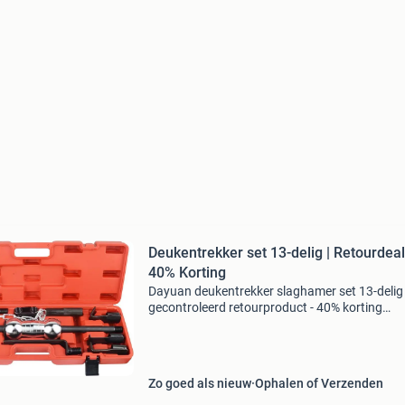
Deukentrekker set 13-delig | Retourdeal
40% Korting
Dayuan deukentrekker slaghamer set 13-delig 
gecontroleerd retourproduct - 40% korting
materiaal: hoogwaardig gehard drop-forged
carbon staal complete 13-delige set: inclusief
slaghamer, 10 diverse a
Zo goed als nieuw
Ophalen of Verzenden