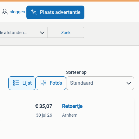
Inloggen
Plaats advertentie
lle afstanden…
Zoek
Sorteer op
Lijst
Foto’s
€ 35,07
Retoertje
30 jul 26
Arnhem
-