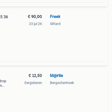
€ 90,00
Freek
23 jul 26
Sittard
€ 12,50
M@rtie
 drop
Eergisteren
Bergschenhoek
an