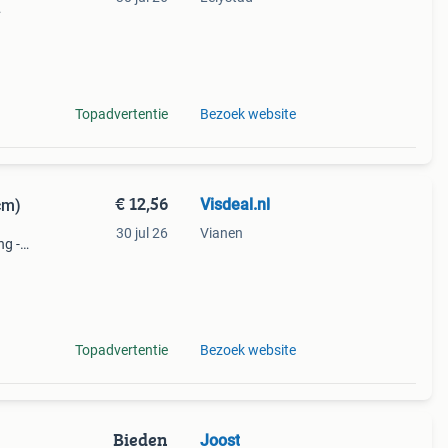
ox
mp w
Topadvertentie
Bezoek website
€ 12,56
Visdeal.nl
cm)
30 jul 26
Vianen
ng -
pr-
 kni
Topadvertentie
Bezoek website
Bieden
Joost