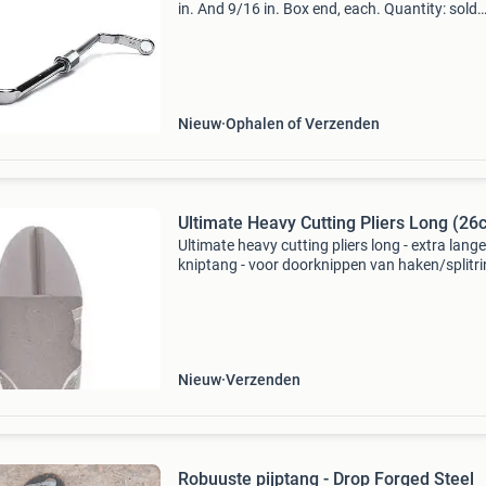
in. And 9/16 in. Box end, each. Quantity: sold
individually. Notes: sae, 9/16 in. And 1/2 in. B
ends. Performance tool offset distributor cla
Nieuw
Ophalen of Verzenden
Ultimate Heavy Cutting Pliers Long (26
Ultimate heavy cutting pliers long - extra lange
kniptang - voor doorknippen van haken/splitri
lengte: 26cm - gewicht: 431g - ergonomische t
grip - drop-forged cr-v staal - geschikt voor het
Nieuw
Verzenden
Robuuste pijptang - Drop Forged Steel