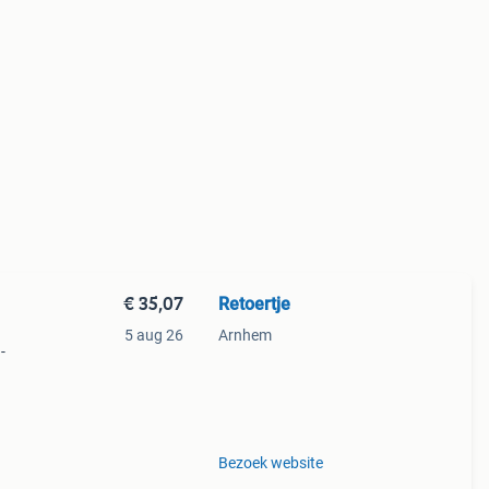
€ 35,07
Retoertje
5 aug 26
Arnhem
-
Bezoek website