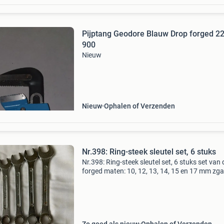
Pijptang Geodore Blauw Drop forged 225 36
900
Nieuw
Nieuw
Ophalen of Verzenden
Nr.398: Ring-steek sleutel set, 6 stuks
Nr.398: Ring-steek sleutel set, 6 stuks set van
forged maten: 10, 12, 13, 14, 15 en 17 mm zg
ophalen of verzenden (brievenbuspakje met
postzegels en verzendbewijs)