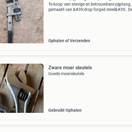
Te koop: een stevige en betrouwbare pijptang,
gemaakt van &#39;drop forged steel&#39;. D
tang is ideaal voor diverse klussen waarbij een
sterke grip op buizen of ronde materialen verei
Ophalen of Verzenden
Zware moer sleutels
Goede moersleutels
Gebruikt
Ophalen