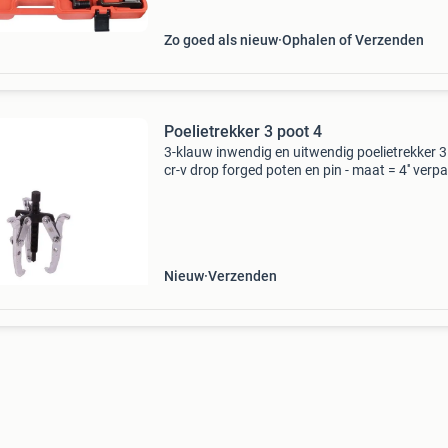
slaghamer, 10 diverse a
Zo goed als nieuw
Ophalen of Verzenden
Poelietrekker 3 poot 4
3-klauw inwendig en uitwendig poelietrekker 3
cr-v drop forged poten en pin - maat = 4'' verp
afmetingen verpakkings lengte (mm) : 90
verpakkings breedte (mm) : 85 verpakkings h
Nieuw
Verzenden