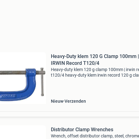
Heavy-Duty klem 120 G Clamp 100mm |
IRWIN Record T120/4
Heavy-duty klem 120 g clamp 100mm | irwin r
t120/4 heavy-duty klem irwin record 120 g cl
100mm t120/4 heavy-duty klem irwin record 
clamp 100mm t120/4 irwin record heavy-duty
g klemme
Nieuw
Verzenden
Distributor Clamp Wrenches
Wrench, offset distributor clamp, steel, chrom