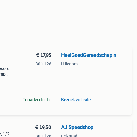
€ 17,95
HeelGoedGereedschap.nl
30 jul 26
Hillegom
ecord
amp
120 g
 120
Topadvertentie
Bezoek website
€ 19,50
AJ Speedshop
e, 1/2
30 jul 26
Lelystad