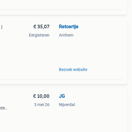
€ 35,07
Retoertje
 |
Eergisteren
Arnhem
uken
 13-
Bezoek website
€ 10,00
JG
3 mei 26
Nijverdal
eze
n