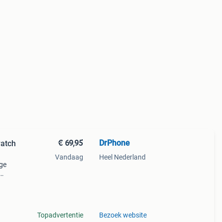
€ 69,95
DrPhone
atch
Vandaag
Heel Nederland
ge
neen.
am
Topadvertentie
Bezoek website