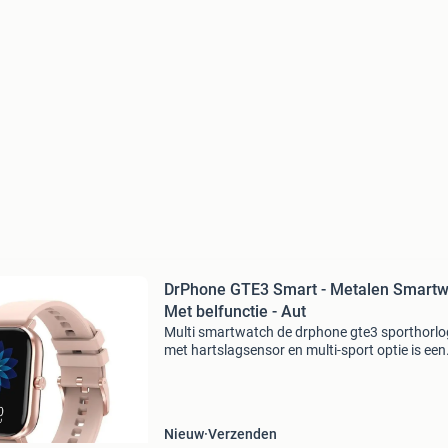
DrPhone GTE3 Smart - Metalen Smartw
Met belfunctie - Aut
Multi smartwatch de drphone gte3 sporthorlo
met hartslagsensor en multi-sport optie is een
volwaardig activiteit tracker en smartwatch i
De aluminium behuizing is niet alleen duurza
maar stra
Nieuw
Verzenden