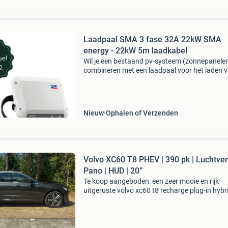
Laadpaal SMA 3 fase 32A 22kW SMA
energy - 22kW 5m laadkabel
Wil je een bestaand pv-systeem (zonnepanele
combineren met een laadpaal voor het laden v
elektrische auto? Dan is de sma 3ph ev charge
een bijzonder geschikte optie. Overweeg je
zonnepanele
Nieuw
Ophalen of Verzenden
Volvo XC60 T8 PHEV | 390 pk | Luchtver
Pano | HUD | 20”
Te koop aangeboden: een zeer mooie en rijk
uitgeruste volvo xc60 t8 recharge plug-in hybri
2021 met 390 pk gecombineerd vermogen.
Nieuwstaat! Een bijzonder fraaie xc60 door de
combinatie van de m