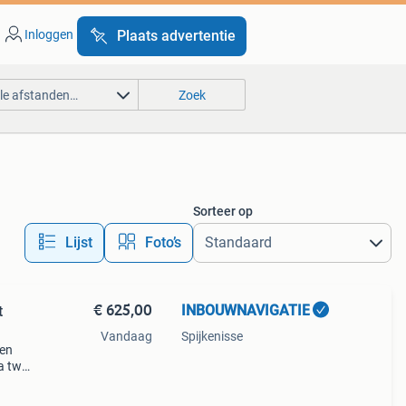
Inloggen
Plaats advertentie
lle afstanden…
Zoek
Sorteer op
Lijst
Foto’s
€ 625,00
INBOUWNAVIGATIE
t
Vandaag
Spijkenisse
 en
a twv
 675
media