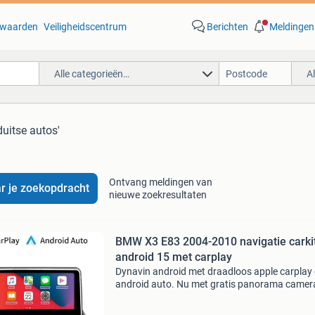
waarden
Veiligheidscentrum
Berichten
Meldingen
Alle categorieën…
A
duitse autos'
Ontvang meldingen van
r je zoekopdracht
nieuwe zoekresultaten
BMW X3 E83 2004-2010 navigatie carki
android 15 met carplay
Dynavin android met draadloos apple carplay
android auto. Nu met gratis panorama camer
65 euro . Extra korting 50 euro, u betaalt geen
euro maar 625 euro. Navigatie systeem multi