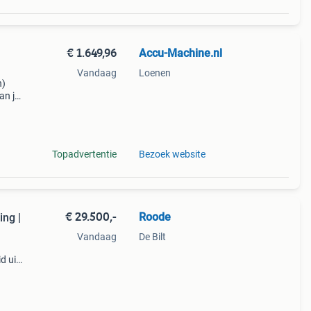
€ 1.649,96
Accu-Machine.nl
Vandaag
Loenen
n)
an je
r 22
Topadvertentie
Bezoek website
€ 29.500,-
Roode
ing |
Vandaag
De Bilt
d uit