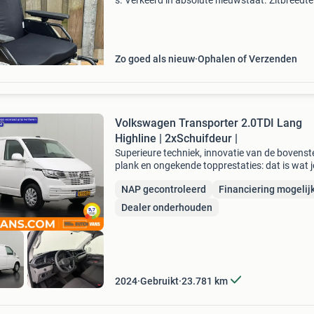
s. Verkeerd in absolute nieuwstaat. Zitbreedte
cm. Belangrijkste eigenschappen • ✔️ duitse
degelijkheid (dietz gmbh) • ✔️ stalen frame (s
Zo goed als nieuw
Ophalen of Verzenden
Volkswagen Transporter 2.0TDI Lang
Highline | 2xSchuifdeur |
Superieure techniek, innovatie van de bovenst
plank en ongekende topprestaties: dat is wat 
een duitse auto mag verwachten. Een belangri
NAP gecontroleerd
Financiering mogelij
eigenschap van iedere volkswagen is zijn
duurzaamheid
Dealer onderhouden
2024
Gebruikt
23.781
km