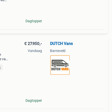
 46
Dagtopper
€ 27.950,-
DUTCH Vans
Vandaag
Barneveld
e
je van
jke
k
Dagtopper