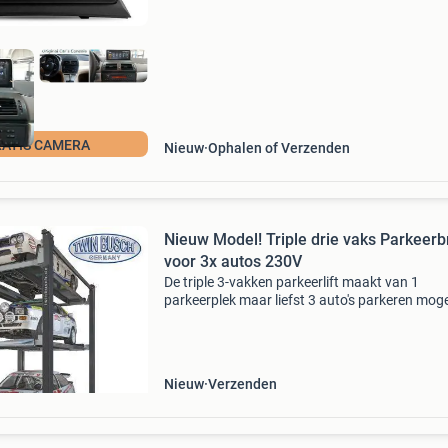
voor
ATIS CAMERA
Nieuw
Ophalen of Verzenden
Nieuw Model! Triple drie vaks Parkeerb
voor 3x autos 230V
De triple 3-vakken parkeerlift maakt van 1
parkeerplek maar liefst 3 auto's parkeren mogel
3 Boven elkaar op de oppervlakte van slechts 
parkeerplaats! De triple 3-voudige parkeerlift
tw445p-
Nieuw
Verzenden