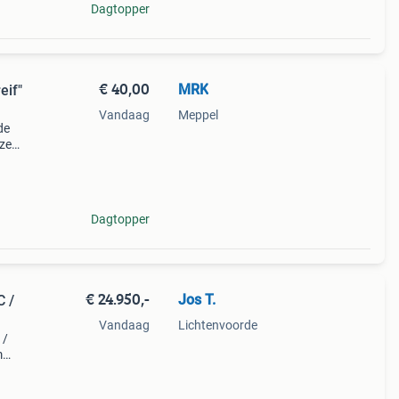
Dagtopper
€ 40,00
MRK
eif"
Vandaag
Meppel
de
eze
an
Dagtopper
€ 24.950,-
Jos T.
 /
Vandaag
Lichtenvoorde
 /
m
oals
ol,