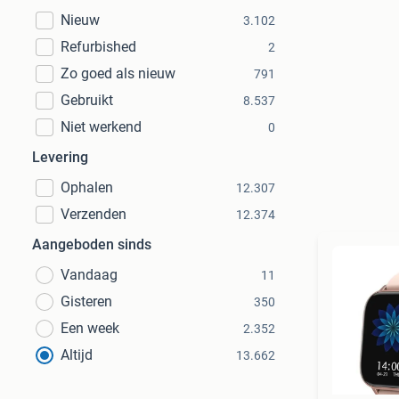
Nieuw
3.102
Refurbished
2
Zo goed als nieuw
791
Gebruikt
8.537
Niet werkend
0
Levering
Ophalen
12.307
Verzenden
12.374
Aangeboden sinds
Vandaag
11
Gisteren
350
Een week
2.352
Altijd
13.662