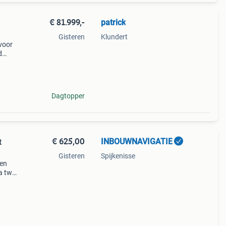
€ 81.999,-
patrick
Gisteren
Klundert
voor
d
g op
Dagtopper
€ 625,00
INBOUWNAVIGATIE
t
Gisteren
Spijkenisse
 en
a twv
 675
media