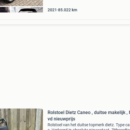
verwarmb
2021
85.022
km
Rolstoel Dietz Caneo , duitse makelijk , 
vd nieuwprijs
Rolstoel van het duitse topmerk dietz. Type c