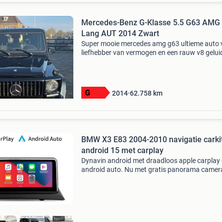
Mercedes-Benz G-Klasse 5.5 G63 AMG
Lang AUT 2014 Zwart
Super mooie mercedes amg g63 ultieme auto 
liefhebber van vermogen en een rauw v8 gelui
mogelijk door de abc uitlaatkleppen. Nieuw
touchscreen infinity subwoofer railsverlengin
chauffeurstoel
2014
62.758
km
BMW X3 E83 2004-2010 navigatie carki
android 15 met carplay
Dynavin android met draadloos apple carplay
android auto. Nu met gratis panorama camer
65 euro . Extra korting 50 euro, u betaalt geen
euro maar 625 euro. Navigatie systeem multi
voor