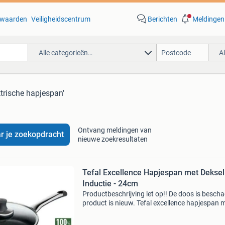
waarden
Veiligheidscentrum
Berichten
Meldingen
Alle categorieën…
A
ktrische hapjespan'
Ontvang meldingen van
r je zoekopdracht
nieuwe zoekresultaten
Tefal Excellence Hapjespan met Deksel
Inductie - 24cm
Productbeschrijving let op!! De doos is bescha
product is nieuw. Tefal excellence hapjespan 
deksel - inductie - 24cm - anti-aanbaklaag -
temperatuursensor - zwart plezier in de keuke