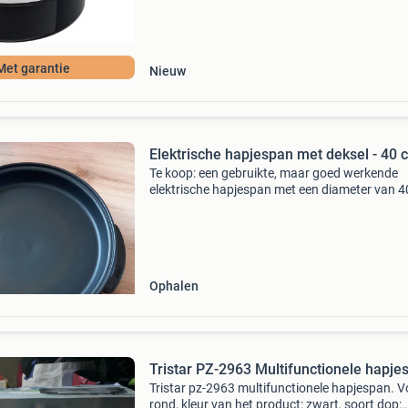
en he
Met garantie
Nieuw
Elektrische hapjespan met deksel - 40 
Te koop: een gebruikte, maar goed werkende
elektrische hapjespan met een diameter van 4
Ideaal voor het bereiden van diverse gerechte
paella tot stoofschotels. De pan is voorzien v
gl
Ophalen
Tristar PZ-2963 Multifunctionele hapje
Tristar pz-2963 multifunctionele hapjespan. V
rond, kleur van het product: zwart, soort dop: