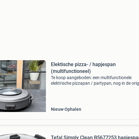
Elektische pizza- / hapjespan
(multifunctioneel)
Te koop aangeboden: een multifunctionele
elektrische pizzapan / partypan, nog in de orig
verpakking! Ideaal voor het snel bereiden van 
maaltijden, feesten, kamperen of gewoon als 
kook
Nieuw
Ophalen
Tefal Simply Clean B5677253 hapjespa