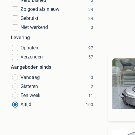
Refurbished
0
Zo goed als nieuw
34
Gebruikt
24
Niet werkend
0
Levering
Ophalen
97
Verzenden
57
Aangeboden sinds
Vandaag
0
Gisteren
2
Een week
11
Altijd
100