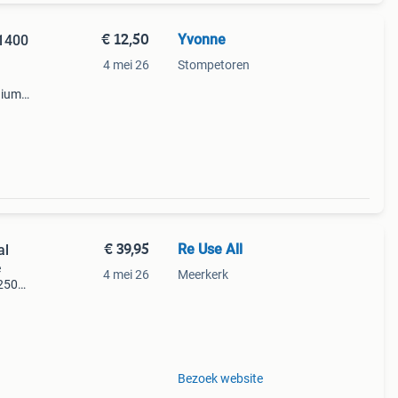
€ 12,50
Yvonne
 1400
4 mei 26
Stompetoren
nium
pan
€ 39,95
Re Use All
erthal
e
4 mei 26
Meerkerk
250° -
 voor
best
Bezoek website