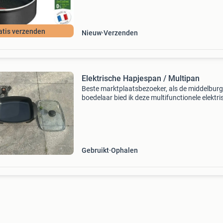
begint
atis verzenden
Nieuw
Verzenden
Elektrische Hapjespan / Multipan
Beste marktplaatsbezoeker, als de middelbur
boedelaar bied ik deze multifunctionele elektri
hapjespan aan. Ik ben deze pan onlangs
tegengekomen in een boedel en heb hem voor
verkoop zelf nog
Gebruikt
Ophalen