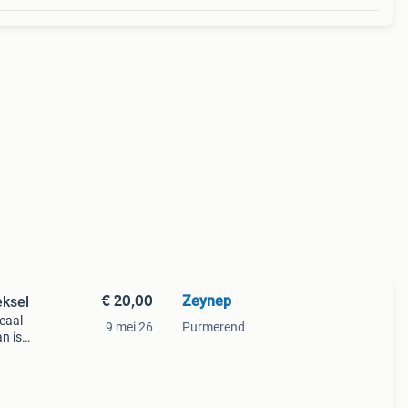
€ 20,00
Zeynep
eksel
deaal
9 mei 26
Purmerend
n is
mbaar
e p