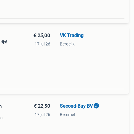
€ 25,00
VK Trading
ijs!
17 jul 26
Bergeijk
€ 22,50
Second-Buy BV
m
17 jul 26
Bemmel
en
n een
ating