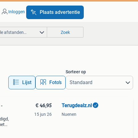
Inloggen
Plaats advertentie
lle afstanden…
Zoek
Sorteer op
Lijst
Foto’s
€ 46,95
Terugdealz.nl
 -
15 jun 26
Nuenen
digd,
met
n