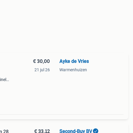
€ 30,00
Ayke de Vries
21 jul 26
Warmenhuizen
inele
grote
extra
€ 33,12
Second-Buy BV
n 28