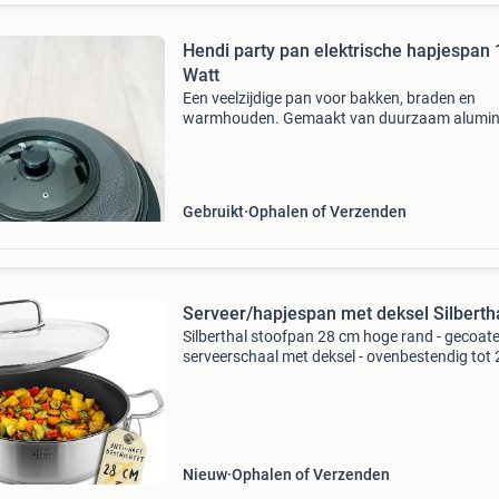
Hendi party pan elektrische hapjespan
Watt
Een veelzijdige pan voor bakken, braden en
warmhouden. Gemaakt van duurzaam alumi
en voorzien van een antiaanbaklaag, is deze 
ideaal voor het roerbakken van groenten,
opwarmen van sauzen of he
Gebruikt
Ophalen of Verzenden
Serveer/hapjespan met deksel Silb
Silberthal stoofpan 28 cm hoge rand - gecoat
serveerschaal met deksel - ovenbestendig tot 
geschikt voor inductie – inhoud 5 ltr. Geschikt
elektrisch, gas en inductiekookplaat, vaatwas
Nieuw
Ophalen of Verzenden