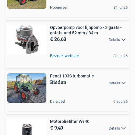
Hoogeveen
31 jul 26
Opvoerpomp voor lijnpomp - 3 gaats -
gatafstand 52 mm / 34 m
€ 26,63
Details
Bezoek website
31 jul 26
Fendt 103S turbomatic
Bieden
Details
Dalerpeel
6 aug 26
Motoroliefilter W940
€ 9,49
Details