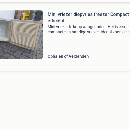
Mini vriezer diepvries freezer Compact
efficiënt
Mini vriezer te koop aangeboden. Het is een
compacte en handige vriezer. Ideaal voor klein
ruimte of als extra/tijdelijk oplossing.. Het is
gebruikt en niet de mooiste, maar werkt uitst
Afmetin
Ophalen of Verzenden