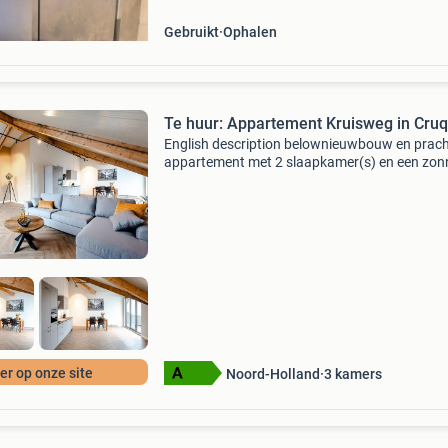
Gebruikt
Ophalen
Te huur: Appartement Kruisweg in Cruq
English description belownieuwbouw en prach
appartement met 2 slaapkamer(s) en een zon
balkon met een prachtig uitzicht! De woning 
netjes en volledig gemeubileerd opgeleverd en 
circa 11
r op onze site
Noord-Holland
3
kamers