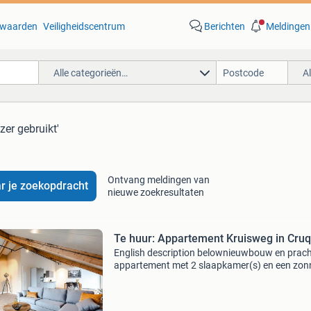
waarden
Veiligheidscentrum
Berichten
Meldingen
Alle categorieën…
A
ezer gebruikt'
Ontvang meldingen van
r je zoekopdracht
nieuwe zoekresultaten
Te huur: Appartement Kruisweg in Cruq
English description belownieuwbouw en prach
appartement met 2 slaapkamer(s) en een zon
balkon met een prachtig uitzicht! De woning 
netjes en volledig gemeubileerd opgeleverd en 
circa 11