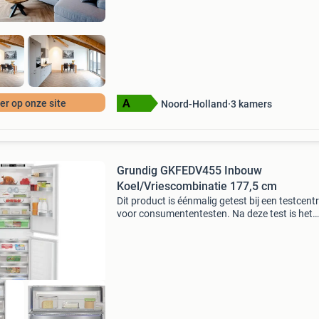
r op onze site
Noord-Holland
3
kamers
Grundig GKFEDV455 Inbouw
Koel/Vriescombinatie 177,5 cm
Dit product is éénmalig getest bij een testcen
voor consumententesten. Na deze test is het
apparaat niet meer gebruikt. Het apparaat wo
verkocht inclusief alle bijbehorende accessoire
orig