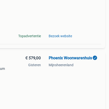
Topadvertentie
Bezoek website
€ 579,00
Phoenix Woonwarenhuis
Gisteren
Mijnsheerenland
trum
rdt
s. De