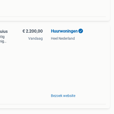
€ 2.200,00
Huurwoningen
uius
tig
Vandaag
Heel Nederland
nig
wordt
is
Bezoek website