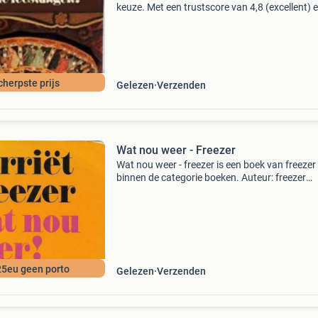
keuze. Met een trustscore van 4,8 (excellent) 
dagen retour garantie maken we dat iedere d
waar. Bestel direct op onze website! Titel: wat
we
cherpste prijs
Gelezen
Verzenden
Wat nou weer - Freezer
Wat nou weer - freezer is een boek van freezer
binnen de categorie boeken. Auteur: freezer
categorie: boeken ean: 9789029517997 staat:
tweedehands / gebruikt gratis verzending van
€25 naar nede
25eu geen porto
Gelezen
Verzenden