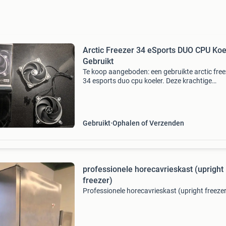
Arctic Freezer 34 eSports DUO CPU Koel
Gebruikt
Te koop aangeboden: een gebruikte arctic free
34 esports duo cpu koeler. Deze krachtige
luchtkoeler is voorzien van twee bionix p-serie
fans in een push-pull configuratie, wat zorgt v
uitsteken
Gebruikt
Ophalen of Verzenden
professionele horecavrieskast (upright
freezer)
Professionele horecavrieskast (upright freezer