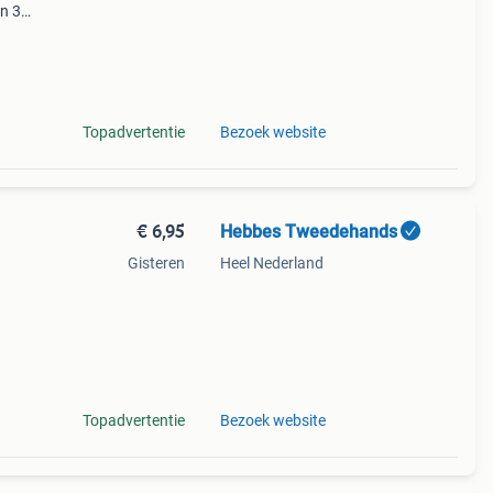
en 30
ag
 doen
Topadvertentie
Bezoek website
€ 6,95
Hebbes Tweedehands
Gisteren
Heel Nederland
af
Topadvertentie
Bezoek website