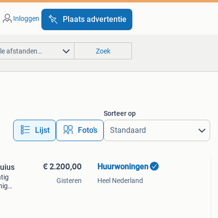
Inloggen
Plaats advertentie
lle afstanden…
Zoek
Sorteer op
Lijst
Foto’s
€ 2.200,00
Huurwoningen
uius
tig
Gisteren
Heel Nederland
nig
wordt
is