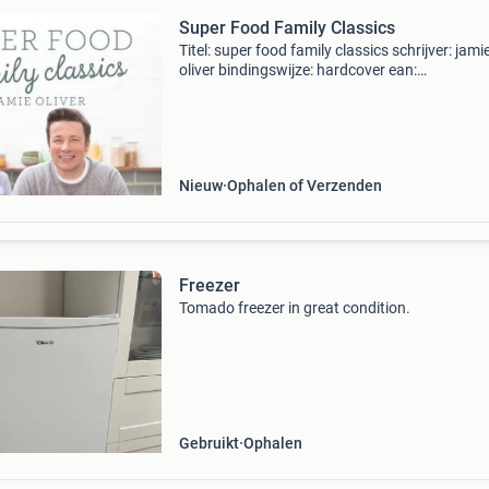
Super Food Family Classics
Titel: super food family classics schrijver: jami
oliver bindingswijze: hardcover ean:
9780718178444 conditie: goed staat van dit 
elk boek is handmatig gecontroleerd. Vragen?
Stuur gerust een be
Nieuw
Ophalen of Verzenden
Freezer
Tomado freezer in great condition.
Gebruikt
Ophalen