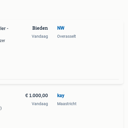
Bieden
NW
er -
Vandaag
Overasselt
zer
s
oor
€ 1.000,00
kay
Vandaag
Maastricht
)