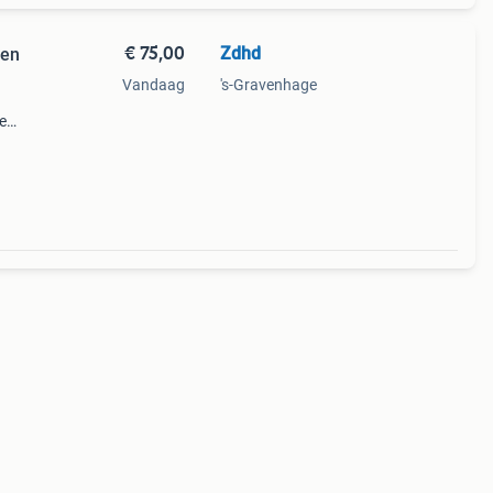
€ 75,00
Zdhd
 en
Vandaag
's-Gravenhage
e
ekend.