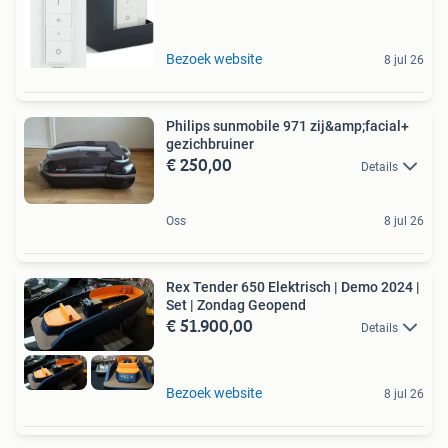
Bezoek website
8 jul 26
Philips sunmobile 971 zij&amp;facial+
gezichbruiner
€ 250,00
Details
Oss
8 jul 26
Rex Tender 650 Elektrisch | Demo 2024 |
Set | Zondag Geopend
€ 51.900,00
Details
Bezoek website
8 jul 26