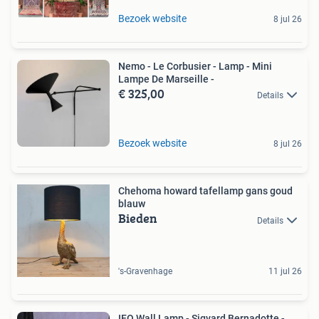
Bezoek website
8 jul 26
Nemo - Le Corbusier - Lamp - Mini
Lampe De Marseille -
€ 325,00
Details
Bezoek website
8 jul 26
Chehoma howard tafellamp gans goud
blauw
Bieden
Details
's-Gravenhage
11 jul 26
IFO Wall Lamp - Sigvard Bernadotte -