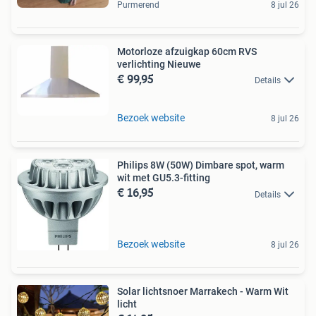
Purmerend
8 jul 26
Motorloze afzuigkap 60cm RVS
verlichting Nieuwe
€ 99,95
Details
Bezoek website
8 jul 26
Philips 8W (50W) Dimbare spot, warm
wit met GU5.3-fitting
€ 16,95
Details
Bezoek website
8 jul 26
Solar lichtsnoer Marrakech - Warm Wit
licht