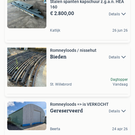
Stalen spanten kapschuur z.g.a.n. HEA
160
€ 2.800,00
Details
Katlijk
26 jun 26
Romneyloods / nissehut
Bieden
Details
Dagtopper
St. Willebrord
Vandaag
Romneyloods => is VERKOCHT
Gereserveerd
Details
Beerta
24 apr 26