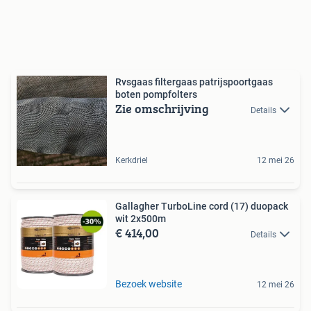
Rvsgaas filtergaas patrijspoortgaas
boten pompfolters
Zie omschrijving
Details
Kerkdriel
12 mei 26
Gallagher TurboLine cord (17) duopack
wit 2x500m
€ 414,00
Details
Bezoek website
12 mei 26