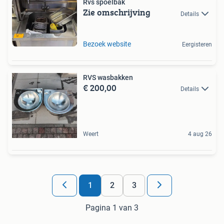
Rvs spoelbak
Zie omschrijving
Details
Bezoek website
Eergisteren
RVS wasbakken
€ 200,00
Details
Weert
4 aug 26
1
2
3
Pagina 1 van 3