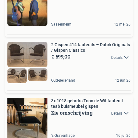
Sassenheim
12 mei 26
2 Gispen 414 fauteuils – Dutch Originals
/ Gispen Classics
€ 699,00
Details
Oud-Beijerland
12 jun 26
3x 1018 gebrdrs Toon de Wit fauteuil
teab buismeubel gispen
Zie omschrijving
Details
's-Gravenhage
16 jul 26