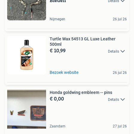
Bieden
Details
Nijmegen
26 jul 26
Turtle Wax 54513 GL Luxe Leather
500ml
€ 10,99
Details
Bezoek website
26 jul 26
Honda goldwing embleem -- pins
€ 0,00
Details
Zaandam
27 jul 26