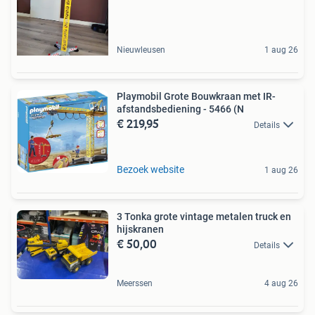
Nieuwleusen
1 aug 26
Playmobil Grote Bouwkraan met IR-
afstandsbediening - 5466 (N
€ 219,95
Details
Bezoek website
1 aug 26
3 Tonka grote vintage metalen truck en
hijskranen
€ 50,00
Details
Meerssen
4 aug 26