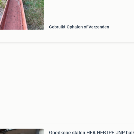
diverse constructieprojecten .
Gebruikt
Ophalen of Verzenden
Goedkope stalen HEA HEB IPE UNP balk