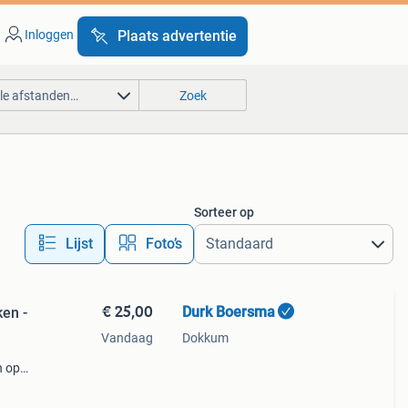
Inloggen
Plaats advertentie
lle afstanden…
Zoek
Sorteer op
Lijst
Foto’s
€ 25,00
Durk Boersma
en -
Vandaag
Dokkum
n op
 bent
t