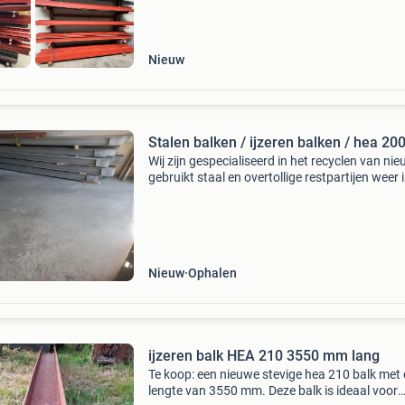
Nieuw
Stalen balken / ijzeren balken / hea 20
Wij zijn gespecialiseerd in het recyclen van ni
gebruikt staal en overtollige restpartijen weer 
markt te brengen prachtige stalen balken type
200 gegalvaniseerd / menie behandeld of on
Nieuw
Ophalen
ijzeren balk HEA 210 3550 mm lang
Te koop: een nieuwe stevige hea 210 balk met
lengte van 3550 mm. Deze balk is ideaal voor