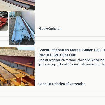
stalen
Nieuw
Ophalen
Constructiebalken Metaal Stalen Balk 
INP HEB IPE HEM UNP
Constructiebalken metaal -stalen balk hea inp
ipe hem unp gebruiktebouwmaterialen.com he
een groot assortiment aan gebruikte
constructiebalken. Kijk voor de actuele voorr
onze website: ww
Gebruikt
Ophalen of Verzenden