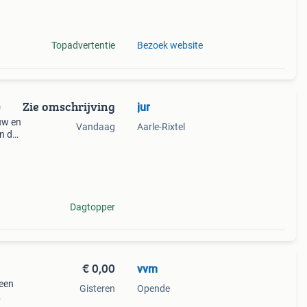
Topadvertentie
Bezoek website
Zie omschrijving
jur
0
euw en
Vandaag
Aarle-Rixtel
in de
 hea
Dagtopper
€ 0,00
vvm
 een
Gisteren
Opende