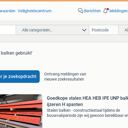
waarden
Veiligheidscentrum
Berichten
Meldingen
Alle categorieën…
A
 balken gebruikt'
Ontvang meldingen van
r je zoekopdracht
nieuwe zoekresultaten
Goedkope stalen HEA HEB IPE UNP balk
ijzeren H spanten
Stalen balken - constructiestaal tijdens de
bouwvakperiode zijn wij gewoon bereikbaar e
afspraak geopend!! Update: 26 juli 2026! Hier
u aan het juiste adres voor een ruime diversitei