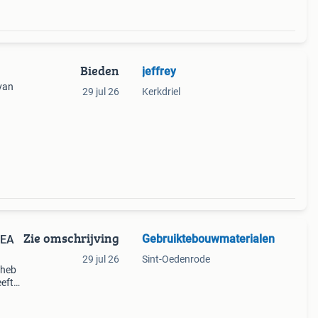
Bieden
jeffrey
 van
29 jul 26
Kerkdriel
Zie omschrijving
Gebruiktebouwmaterialen
HEA
29 jul 26
Sint-Oedenrode
 heb
eft
aad op