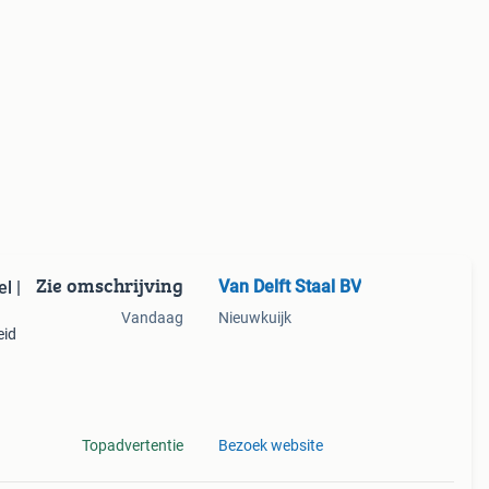
Zie omschrijving
Van Delft Staal BV
l |
Vandaag
Nieuwkuijk
eid
n
gen
Topadvertentie
Bezoek website