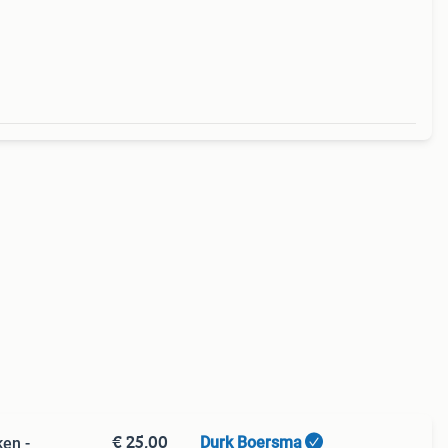
€ 25,00
Durk Boersma
en -