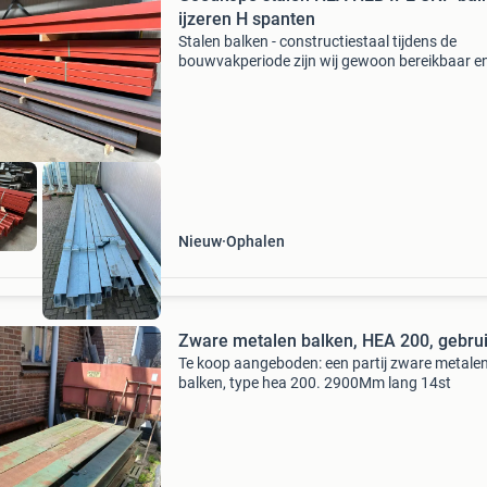
ijzeren H spanten
Stalen balken - constructiestaal tijdens de
bouwvakperiode zijn wij gewoon bereikbaar e
afspraak geopend!! Update: 26 juli 2026! Hier
u aan het juiste adres voor een ruime diversitei
stalen
Nieuw
Ophalen
Zware metalen balken, HEA 200, gebrui
Te koop aangeboden: een partij zware metale
balken, type hea 200. 2900Mm lang 14st