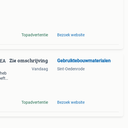
Topadvertentie
Bezoek website
Zie omschrijving
Gebruiktebouwmaterialen
HEA
Vandaag
Sint-Oedenrode
 heb
eft
aad op
Topadvertentie
Bezoek website