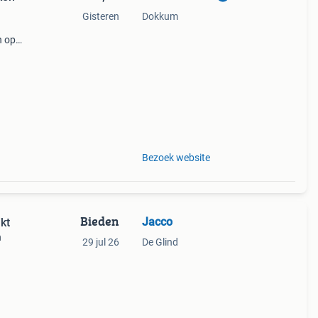
Gisteren
Dokkum
n op
 bent
t
Bezoek website
Bieden
Jacco
kt
n
29 jul 26
De Glind