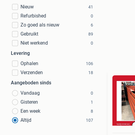
Nieuw
41
Refurbished
0
Zo goed als nieuw
6
Gebruikt
89
Niet werkend
0
Levering
Ophalen
106
Verzenden
18
Aangeboden sinds
Vandaag
0
Gisteren
1
Een week
8
Altijd
107