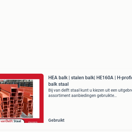
HEA balk | stalen balk| HE160A | H-profie
balk staal
Bij van delft staal kunt u kiezen uit een uitgebr
assortiment aanbiedingen gebruikte
bouwmaterialen. De b-keus en gebruikte stale
bouwmaterialen liggen bij ons op voorraad te
scherpe prijzen. H
Gebruikt