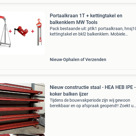
Portaalkraan 1T + kettingtakel en
balkenklem MW Tools
Pack bestaande uit: ptlk1 portaalkraan, hnsj
kettingtakel en bkl2 balkenklem. Mobiele
portaalkraan 1 ton ptlk1 kenmerken: verstelba
hoogte 2500-3600 mm met hendels en
veiligheidsbouten draaib
Nieuw
Ophalen of Verzenden
Nieuw constructie staal - HEA HEB IPE -
koker balken ijzer
Tijdens de bouwvakperiode zijn wij gewoon
bereikbaar en op afspraak geopend!! Zoekt u
constructiestaal voor uw project? Bij ons bent
aan het goede adres. Wij kunnen alle
constructiestaal leveren teg