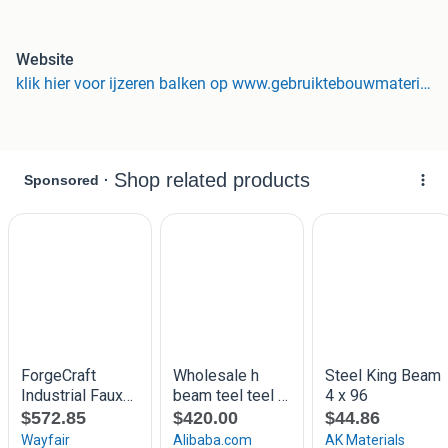
Kijk voor de actuele voorraad op onze website:
www.gebruiktebouwmaterialen.com
Website
HEA Constructiebalken
klik hier voor ijzeren balken op www.gebruiktebouwmaterialen.com
HEB Constructiebalken
IPE Constructiebalken
INP Constructiebalken
UNP Constructiebalken
Prijzen zijn per meter hele balk inclusief BTW. Informeer
naar onze actuele voorraad via onze webshop of e-mail
naar
info@gebruiktebouwmaterialen.com
Bekijk ook onze overige advertenties voor meer
Bouwmaterialen.
Voor alle aangeboden artikelen geldt;
- Voordelige Prijzen
- Snelle Levering
- Levering in Nederland & België
- Mogelijkheid om te Pinnen
- Afhalen mogelijk
(Openingstijden Ma/Vrij: 08.00 - 17.00