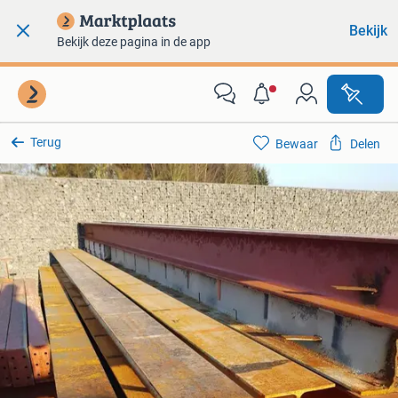
Bekijk
Bekijk deze pagina in de app
Terug
Bewaar
Delen