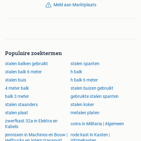
Meld aan Marktplaats
Populaire zoektermen
stalen balken gebruikt
stalen spanten
stalen balk 6 meter
h balk
stalen buis
h balk 6 meter
4 meter balk
stalen buizen gebruikt
balk 3 meter
gebruikte stalen spanten
stalen staanders
stalen koker
stalen plaat
metalen platen
zwerfkast 32a in Elektra en
coins in Militaria | Algemeen
Kabels
jennissen in Machines en Bouw |
rode kast in Kasten |
Heftrucks en Intern transport
Vitrinekasten