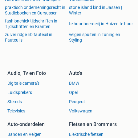
praktisch ondernemingsrecht in
stone island kind in Jassen |
Studieboeken en Cursussen
Winter
fashionchick tijdschriften in
te huur boerderij in Huizen te huur
Tijdschriften en Kranten
zuiver ridge rib fauteuil in
velgen spuiten in Tuning en
Fauteuils
Styling
Audio, Tv en Foto
Auto's
Digitale camera's
BMW
Luidsprekers
Opel
Stereo's
Peugeot
Televisies
Volkswagen
Auto-onderdelen
Fietsen en Brommers
Banden en Velgen
Elektrische fietsen