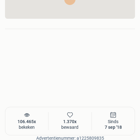
Tel: +31 (0)413 490 524
Whatsapp: +31 6 21295333
of mail naar info@gebruiktebouwmaterialen.com
106.465x
1.370x
Sinds
bekeken
bewaard
7 sep '18
Advertentienummer: a1225809835