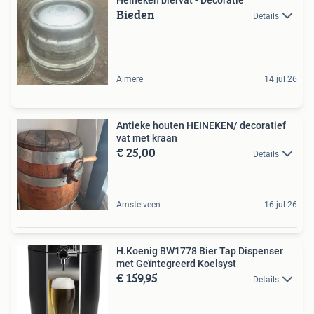
Heineken biervat - Decoratie
Bieden
Details
Almere
14 jul 26
Antieke houten HEINEKEN/ decoratief
vat met kraan
€ 25,00
Details
Amstelveen
16 jul 26
H.Koenig BW1778 Bier Tap Dispenser
met Geïntegreerd Koelsyst
€ 159,95
Details