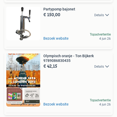
Partypomp bajonet
€ 150,00
Details
Topadvertentie
Bezoek website
4 jun 26
Olympisch oranje - Ton Bijkerk
9789086830435
€ 42,15
Details
Topadvertentie
Scherpste prijs
Bezoek website
4 jun 26