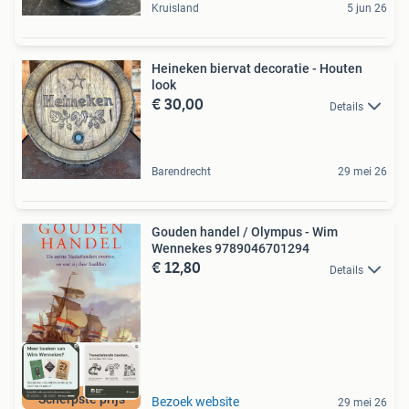
Kruisland
5 jun 26
Heineken biervat decoratie - Houten
look
€ 30,00
Details
Barendrecht
29 mei 26
Gouden handel / Olympus - Wim
Wennekes 9789046701294
€ 12,80
Details
Scherpste prijs
Bezoek website
29 mei 26