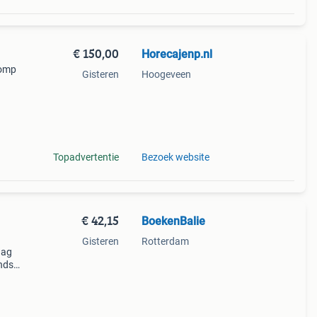
€ 150,00
Horecajenp.nl
pomp
Gisteren
Hoogeveen
kt
Topadvertentie
Bezoek website
€ 42,15
BoekenBalie
Gisteren
Rotterdam
aag
nds
n we