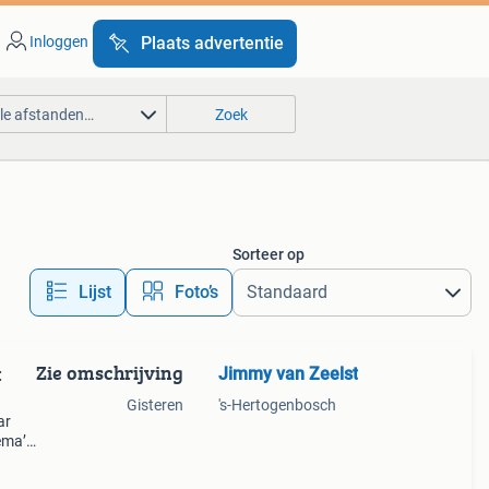
Inloggen
Plaats advertentie
lle afstanden…
Zoek
Sorteer op
Lijst
Foto’s
Zie omschrijving
Jimmy van Zeelst
:
Gisteren
's-Hertogenbosch
ar
ema’s
koop