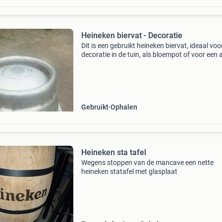
Heineken biervat - Decoratie
Dit is een gebruikt heineken biervat, ideaal voo
decoratie in de tuin, als bloempot of voor een 
creatief project. Het vat heeft duidelijke
gebruikssporen, wat bijdraagt aan de industri
uitst
Gebruikt
Ophalen
Heineken sta tafel
Wegens stoppen van de mancave een nette
heineken statafel met glasplaat