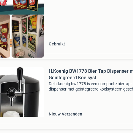
CLAMEBORDEN
Gebruikt
H.Koenig BW1778 Bier Tap Dispenser 
Geïntegreerd Koelsyst
De h.koenig bw1778 is een compacte biertap-
dispenser met geïntegreerd koelsysteem gesch
voor alle standaard 5-liter biervaten , inclusief
gangbare drukvaten van heineken en andere
brouwerijen. M
Nieuw
Verzenden