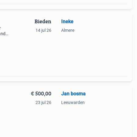
Bieden
Ineke
r
14 jul 26
Almere
ander
ële
€ 500,00
Jan bosma
23 jul 26
Leeuwarden