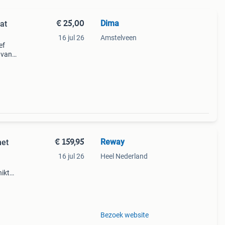
€ 25,00
Dima
at
16 jul 26
Amstelveen
ef
 van
aan.
k
€ 159,95
Reway
met
16 jul 26
Heel Nederland
ikt
 de
Bezoek website