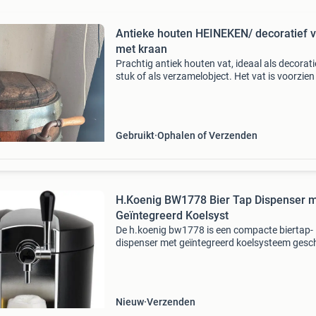
Antieke houten HEINEKEN/ decoratief v
met kraan
Prachtig antiek houten vat, ideaal als decorati
stuk of als verzamelobject. Het vat is voorzien
metalen banden en een authentieke houten kr
Perfect voor een rustieke inrichting of als unie
Gebruikt
Ophalen of Verzenden
H.Koenig BW1778 Bier Tap Dispenser 
Geïntegreerd Koelsyst
De h.koenig bw1778 is een compacte biertap-
dispenser met geïntegreerd koelsysteem gesch
voor alle standaard 5-liter biervaten , inclusief
gangbare drukvaten van heineken en andere
brouwerijen. M
Nieuw
Verzenden