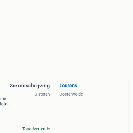
Zie omschrijving
Lourens
Gisteren
Oosterwolde
lame
foto’s
r ik
Topadvertentie