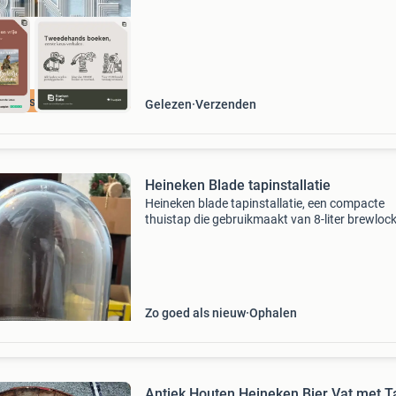
cherpste prijs
Gelezen
Verzenden
Heineken Blade tapinstallatie
Heineken blade tapinstallatie, een compacte
thuistap die gebruikmaakt van 8-liter brewlock
vaten.
Zo goed als nieuw
Ophalen
Antiek Houten Heineken Bier Vat met T