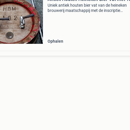
Uniek antiek houten bier vat van de heineken
brouwerij maatschappij met de inscriptie
&#39;hbm 21021&#39; en &#39;102 drp&#39;
vat is voorzien van twee metalen taps met het
origin
Ophalen