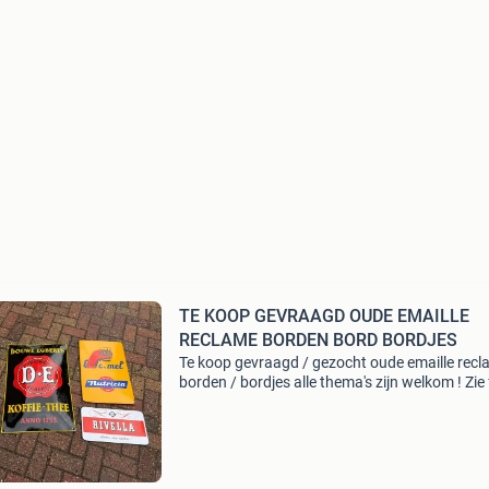
TE KOOP GEVRAAGD OUDE EMAILLE
RECLAME BORDEN BORD BORDJES
Te koop gevraagd / gezocht oude emaille rec
borden / bordjes alle thema's zijn welkom ! Zie 
ter voorbeeld heeft u 1 of enkele stuks dan hoo
graag van u, maar ook complete ( grote )