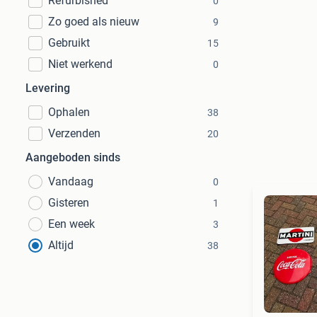
Refurbished
0
Zo goed als nieuw
9
Gebruikt
15
Niet werkend
0
Levering
Ophalen
38
Verzenden
20
Aangeboden sinds
Vandaag
0
Gisteren
1
Een week
3
Altijd
38