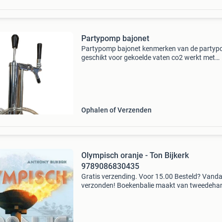
Partypomp bajonet
Partypomp bajonet kenmerken van de party
geschikt voor gekoelde vaten co2 werkt met
handbediening dus geen co2 fles nodig geschi
voor o.a. Heineken, amstel, hertog jan 50l enz.
Totaalleverancier
Ophalen of Verzenden
Olympisch oranje - Ton Bijkerk
9789086830435
Gratis verzending. Voor 15.00 Besteld? Vand
verzonden! Boekenbalie maakt van tweedeha
jouw eerste keuze. Met een trustscore van 4,8
(excellent) en 30 dagen retour garantie make
dat iedere da