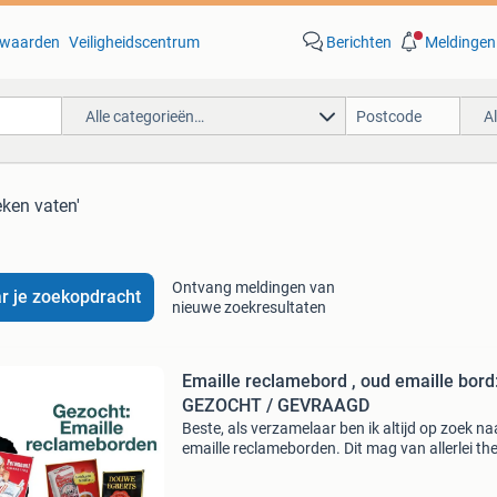
waarden
Veiligheidscentrum
Berichten
Meldingen
Alle categorieën…
A
eken vaten'
Ontvang meldingen van
r je zoekopdracht
nieuwe zoekresultaten
Emaille reclamebord , oud emaille bord
GEZOCHT / GEVRAAGD
Beste, als verzamelaar ben ik altijd op zoek na
emaille reclameborden. Dit mag van allerlei th
zijn. Zelfs borden in slechte staat en dubbele 
ik! Voor goede en slechte kwaliteit borden bet