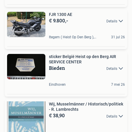
FJR 1300 AE
€ 9.800,-
Details
Itegem ( Heist Op Den Berg ), BE
31 jul 26
sticker België Heist op den Berg AIR
SERVICE CENTER
Bieden
Details
Eindhoven
7 mei 26
Wij, Musselmänner / Historisch/politiek
- R. Lambrechts
€ 38,90
Details