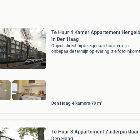
Te Huur 4 Kamer Appartement Hengelo
In Den Haag
Object: direct bij de eigenaar huurtermijn:
onbepaalde termijn oplevering: zie foto inkome
nee garantiestelling mogelijk: nee borg: 1 maa
bemiddeling kosten: nee woningdelers toeges
nee h
Den Haag
4
kamers
79
m²
Te Huur 3 Appartement Zuiderparklaan
Den Haag