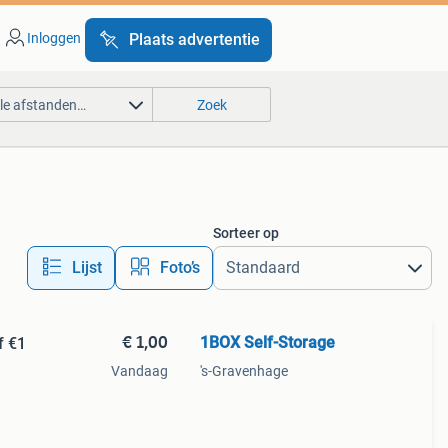
Inloggen
Plaats advertentie
lle afstanden…
Zoek
Sorteer op
Lijst
Foto’s
€ 1,00
1BOX Self-Storage
f €1
Vandaag
's-Gravenhage
elen