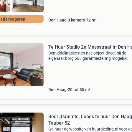
atis reageren
Den Haag
3
kamers
72
m²
Te Huur Studio 2e Messstraat In Den H
Bemiddelingskosten nee object direct bij de
eigenaar borg 665 garantiestelling mogelijk
huurtoeslag mogelijk inkomen eis 2,9 x maan
bruto huurtermijn onbepaalde termijn oplever
kaal
Den Haag
20 tot 35 m²
Bedrijfsruimte, Loods te huur Den Haag
Tauber 52
Ga naar de website van huurbieding.nl voor d