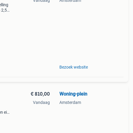
Vandaag
Amsterdam
lling
 2,5 x
mijn
Bezoek website
€ 810,00
Woning-plein
Vandaag
Amsterdam
n eis:
nd
taan: