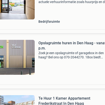
actuele verhuurinformatie zoals huurprijs en d
beschikbare vierkante meters van dit bedrijfs
Hoofdbestemming: bedrijfspand adres: taube
plaats:
Bedrijfsruimte
Opslagruimte huren in Den Haag - vana
p.m.
Zoek je een opslagruimte of garagebox in den
haag? Bel ons op 070-2044270. 1Box biedt
flexibele en veilige opslagoplossingen voor
particulieren en bedrijven, al vanaf 1m². Voord
van onze opslagrui
Te Huur 1 Kamer Appartement
Frederikstraat In Den Haag