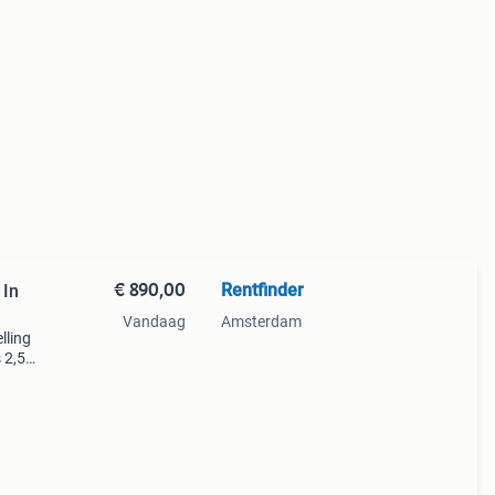
€ 890,00
Rentfinder
 In
Vandaag
Amsterdam
lling
 2,5 x
mijn