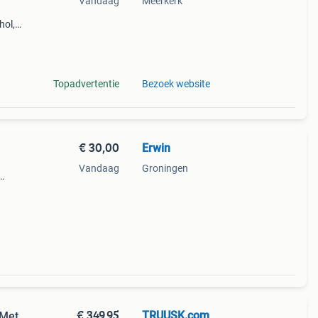
Vandaag
Meerkerk
hol,
n,
ar de
Topadvertentie
Bezoek website
€ 30,00
Erwin
Vandaag
Groningen
.
€ 349,95
TRUUSK.com
 Met