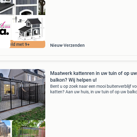
ontwer
ordeeld met 9+
Nieuw
Verzenden
Maatwerk kattenren in uw tuin of op uw
balkon? Wij helpen u!
Bent u op zoek naar een mooi buitenverblijf vo
katten? Aan uw huis, in uw tuin of op uw balk
Op zo'n manier dat het er mooi uitziet? Dan k
wij u goed helpen! Wij hebben al veel klante