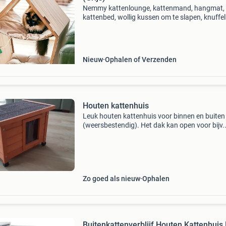
Nemmy kattenlounge, kattenmand, hangmat,
kattenbed, wollig kussen om te slapen, knuffel
kattenmeubel grote kat, kattenhuis voor binne
kattenmand 3-in-1 product. Ben je op zoek na
beste well
Nieuw
Ophalen of Verzenden
Houten kattenhuis
Leuk houten kattenhuis voor binnen en buiten
(weersbestendig). Het dak kan open voor bijv.
Schoonmaak. Zelf alleen binnenshuis gebruikt
Kwaliteit als nieuw. Afmeting 50 x 40 × 45 cm.
Nieuwprijs was 6
Zo goed als nieuw
Ophalen
Buitenkattenverblijf Houten Kattenhuis