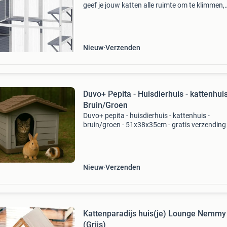
geef je jouw katten alle ruimte om te klimmen,
luieren en verkennen. Dankzij de vloer-tot-pla
deur kun je gemakkelijk naar binnen gaan om j
Nieuw
Verzenden
Duvo+ Pepita - Huisdierhuis - kattenhuis
Bruin/Groen
Duvo+ pepita - huisdierhuis - kattenhuis -
bruin/groen - 51x38x35cm - gratis verzending 
Ecologisch huisdierhuis voor buiten dit leuke h
voor uw geliefde hond, kat of knaagdier wordt
vervaardigd
Nieuw
Verzenden
Kattenparadijs huis(je) Lounge Nemmy
(Grijs)