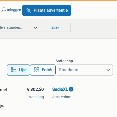
Inloggen
Plaats advertentie
lle afstanden…
Zoek
Sorteer op
Lijst
Foto’s
€ 302,50
SediaXL
 met
Vandaag
Amsterdam
je
lvolle
ge