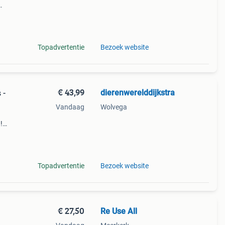
fond
e dier
Topadvertentie
Bezoek website
€ 43,99
dierenwerelddijkstra
 -
Vandaag
Wolvega
!
uisje
Topadvertentie
Bezoek website
€ 27,50
Re Use All