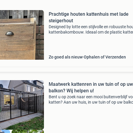
Prachtige houten kattenhuis met lade
steigerhout
Designed by lotte een stijlvolle en robuuste ho
kattenbakombouw. Ideaal om de plastic katt
netjes en uit het zicht te verbergen in je interie
meubel is gemaakt van mooi doorleefd hout (
Zo goed als nieuw
Ophalen of Verzenden
Maatwerk kattenren in uw tuin of op uw
balkon? Wij helpen u!
Bent u op zoek naar een mooi buitenverblijf vo
katten? Aan uw huis, in uw tuin of op uw balk
Op zo'n manier dat het er mooi uitziet? Dan k
wij u goed helpen! Wij hebben al veel klante