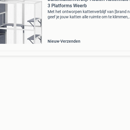
3 Platforms Weerb
Met het ontworpen kattenverblijf van [brand 
geef je jouw katten alle ruimte om te klimmen,
luieren en verkennen. Dankzij de vloer-tot-pla
deur kun je gemakkelijk naar binnen gaan om j
Nieuw
Verzenden