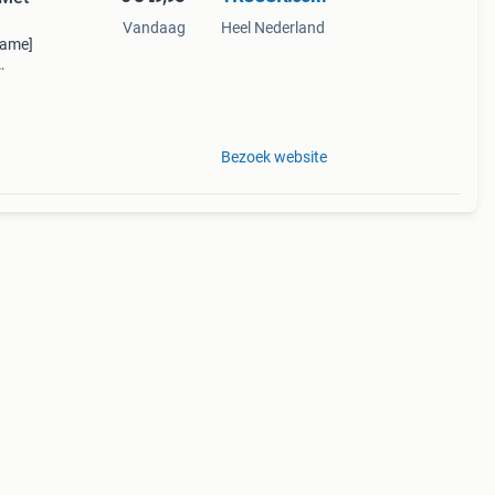
Vandaag
Heel Nederland
name]
fond
e dier
Bezoek website