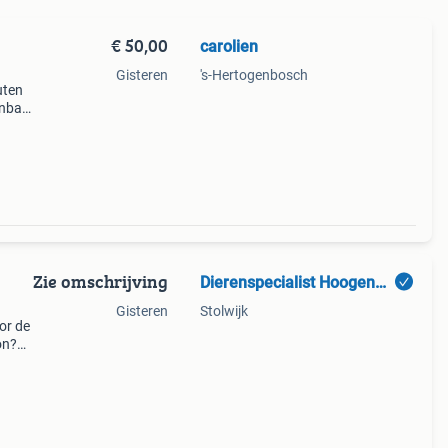
€ 50,00
carolien
Gisteren
's-Hertogenbosch
uten
enbak
ur!het
Zie omschrijving
Dierenspecialist Hoogendoorn
Gisteren
Stolwijk
or de
on?
unnen