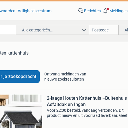
waarden
Veiligheidscentrum
Berichten
Meldingen
Alle categorieën…
A
ten kattenhuis'
Ontvang meldingen van
r je zoekopdracht
nieuwe zoekresultaten
2-laags Houten Kattenhuis –Buitenhuis
Asfaltdak en Ingan
Voor 22:00 besteld, vandaag verzonden. Dit
product nieuw en uit voorraad leverbaar. Geef 
kat een veilige en comfortabele plek met dit stij
2-laags houten kattenhuis. Het weerbestendi