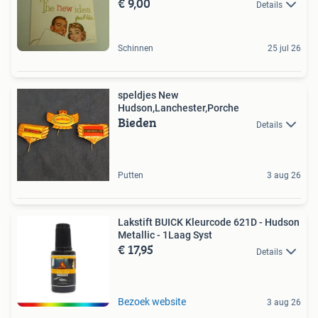
€ 9,00
Details
Schinnen
25 jul 26
speldjes New
Hudson,Lanchester,Porche
Bieden
Details
Putten
3 aug 26
Lakstift BUICK Kleurcode 621D - Hudson
Metallic - 1Laag Syst
€ 17,95
Details
Bezoek website
3 aug 26