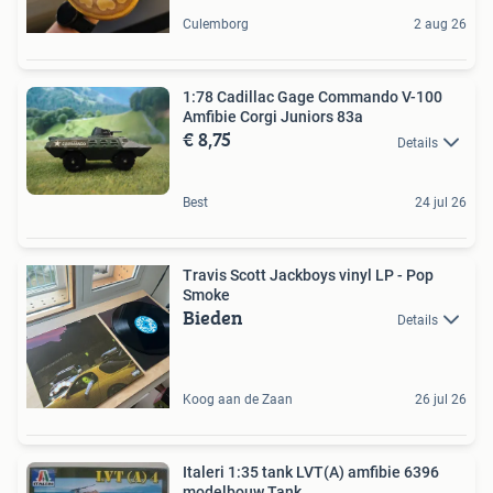
Culemborg
2 aug 26
1:78 Cadillac Gage Commando V-100
Amfibie Corgi Juniors 83a
€ 8,75
Details
Best
24 jul 26
Travis Scott Jackboys vinyl LP - Pop
Smoke
Bieden
Details
Koog aan de Zaan
26 jul 26
Italeri 1:35 tank LVT(A) amfibie 6396
modelbouw Tank