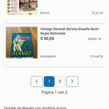
Bunnik
22 jul 26
Vintage Renault Service Emaille Bord -
Regie Nationale
€ 30,00
Details
Amsterdam
12 mei 26
1
2
Pagina 1 van 2
Ontdek de Wereld van Amfibie Auto's