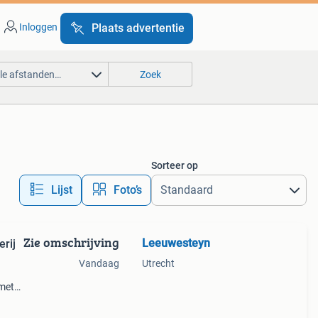
Inloggen
Plaats advertentie
lle afstanden…
Zoek
Sorteer op
Lijst
Foto’s
Zie omschrijving
Leeuwesteyn
rij
Vandaag
Utrecht
 met
tuur