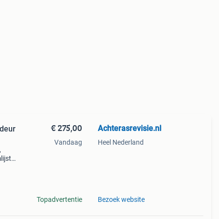
€ 275,00
Achterasrevisie.nl
 deur
Vandaag
Heel Nederland
,
ijst,
 deur
Topadvertentie
Bezoek website