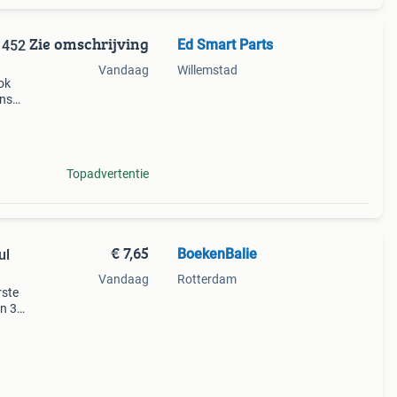
Zie omschrijving
Ed Smart Parts
 452
Vandaag
Willemstad
ok
ons
and
Topadvertentie
€ 7,65
BoekenBalie
ul
Vandaag
Rotterdam
rste
en 30
ag
wboys