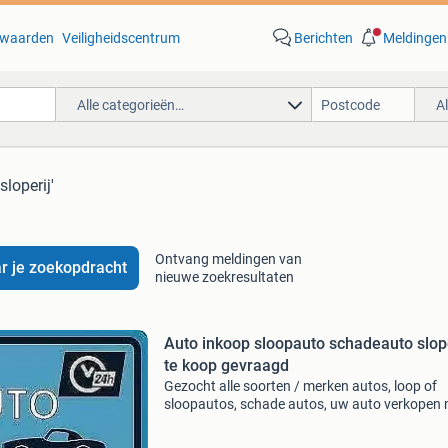
waarden
Veiligheidscentrum
Berichten
Meldingen
Alle categorieën…
A
sloperij'
Ontvang meldingen van
r je zoekopdracht
nieuwe zoekresultaten
Auto inkoop sloopauto schadeauto slope
te koop gevraagd
Gezocht alle soorten / merken autos, loop of
sloopautos, schade autos, uw auto verkopen
of zonder mankementen? Wij kopen autos in s
a.u.b uw aanbod per mail of whats up naar