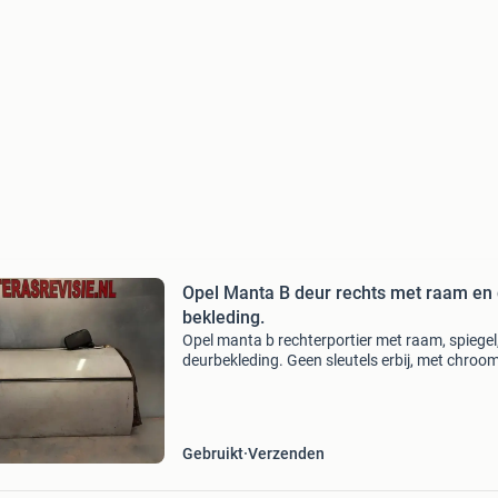
Opel Manta B deur rechts met raam en
bekleding.
Opel manta b rechterportier met raam, spiegel
deurbekleding. Geen sleutels erbij, met chrooml
met strip op de deur, met deurmat, let op, deze
is ooit op een sloperij eruit gehaald, een deel
Gebruikt
Verzenden