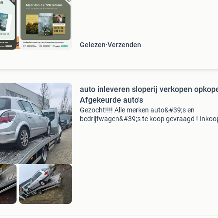
cherpste prijs
Gelezen
Verzenden
auto inleveren sloperij verkopen opkop
Afgekeurde auto's
Gezocht!!!! Alle merken auto&#39;s en
bedrijfwagen&#39;s te koop gevraagd ! Inkoo
loop sloop schade autos bestelwagens let op:
vrijwaren op locatie, per direct geld in handen
&kosteloos o