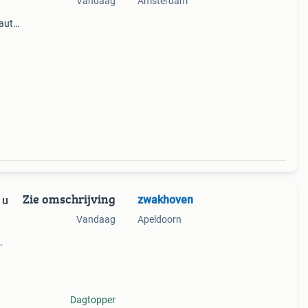
Vandaag
Amsterdam
 auto!
extra
isch
Zie omschrijving
zwakhoven
 u
Vandaag
Apeldoorn
mie.
Dagtopper