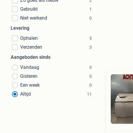
Zo goed als nieuw
2
Gebruikt
1
Niet werkend
0
Levering
Ophalen
5
Verzenden
3
Aangeboden sinds
Vandaag
0
Gisteren
0
Een week
0
Altijd
11