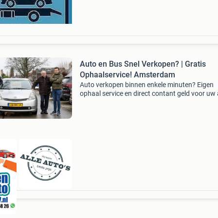
0649417000 -auto i
Auto en Bus Snel Verkopen? | Gratis
Ophaalservice! Amsterdam
Auto verkopen binnen enkele minuten? Eigen
ophaal service en direct contant geld voor uw
Geen tussen persoon - directe opkoper - geen 
kosten! Prijs opvragen is 100% gratis! Telefon
ber