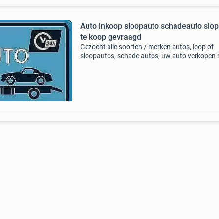
Auto inkoop sloopauto schadeauto slope
te koop gevraagd
Gezocht alle soorten / merken autos, loop of
sloopautos, schade autos, uw auto verkopen
of zonder mankementen? Wij kopen autos in s
a.u.b uw aanbod per mail of whats up naar
0649417000 -auto i