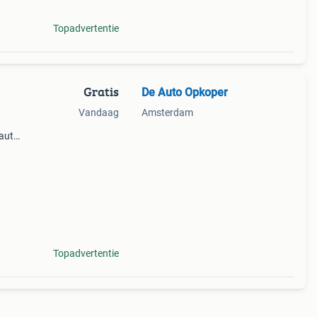
Topadvertentie
Gratis
De Auto Opkoper
Vandaag
Amsterdam
 auto!
extra
isch
Topadvertentie