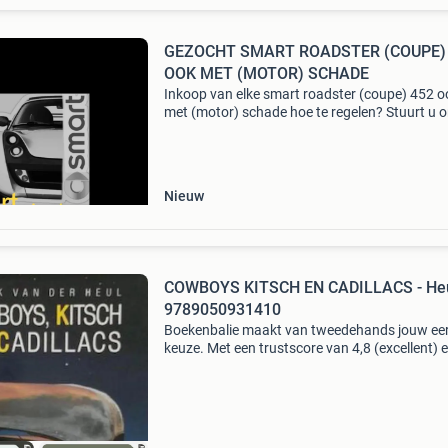
GEZOCHT SMART ROADSTER (COUPE)
OOK MET (MOTOR) SCHADE
Inkoop van elke smart roadster (coupe) 452 o
met (motor) schade hoe te regelen? Stuurt u 
svp een email met enkele foto's en kilometerst
naar info@edsmartcars.nl of via whatsapp:
https:wa.
Nieuw
COWBOYS KITSCH EN CADILLACS - He
9789050931410
Boekenbalie maakt van tweedehands jouw ee
keuze. Met een trustscore van 4,8 (excellent) 
dagen retour garantie maken we dat iedere d
waar. Bestel direct op onze website! Titel: co
kits