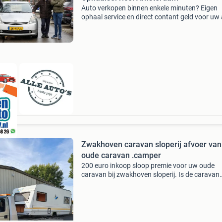
Auto verkopen binnen enkele minuten? Eigen
ophaal service en direct contant geld voor uw
Geen tussen persoon - directe opkoper - geen 
kosten! Prijs opvragen is 100% gratis! Telefon
ber
Zwakhoven caravan sloperij afvoer van
oude caravan .camper
200 euro inkoop sloop premie voor uw oude
caravan bij zwakhoven sloperij. Is de caravan
compleet,heeft kenteken,kan achter de auto
vervoert worden, geven wij 200 euro sloop pre
Als uw caravan geen