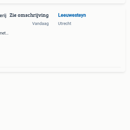
Zie omschrijving
Leeuwesteyn
rij
Vandaag
Utrecht
 met
tuur