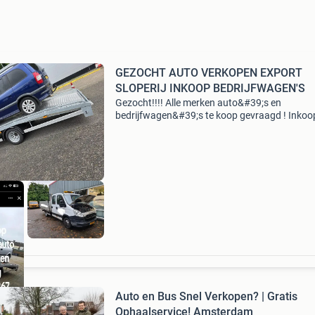
GEZOCHT AUTO VERKOPEN EXPORT
SLOPERIJ INKOOP BEDRIJFWAGEN'S
Gezocht!!!! Alle merken auto&#39;s en
bedrijfwagen&#39;s te koop gevraagd ! Inkoo
loop sloop schade autos bestelwagens let op:
vrijwaren op
Auto en Bus Snel Verkopen? | Gratis
Ophaalservice! Amsterdam