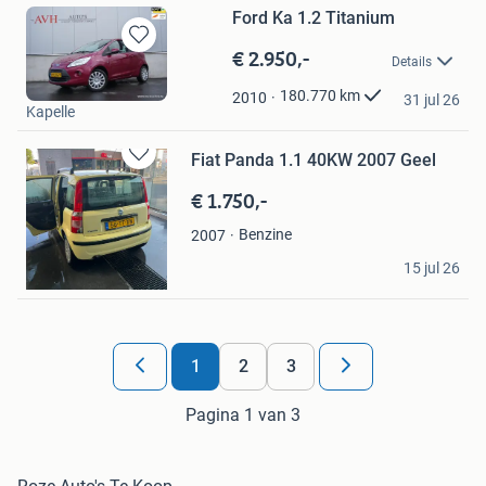
Ford Ka 1.2 Titanium
€ 2.950,-
Bewaren
Details
in
AVH Auto's
Mijn
180.770
km
2010
31 jul 26
Kapelle
Favorieten
Fiat Panda 1.1 40KW 2007 Geel
Bewaren
in
€ 1.750,-
Mijn
Favorieten
Benzine
2007
van Boeren
15 jul 26
Rotterdam
1
2
3
Pagina 1 van 3