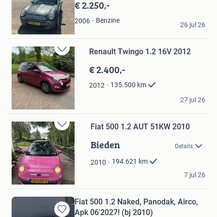
€ 2.250,-
Favorieten
Remon Roze
Benzine
2006
26 jul 26
de Wijk
Renault Twingo 1.2 16V 2012
Bewaren
in
€ 2.400,-
Mijn
Favorieten
135.500
km
2012
Vera Judith
27 jul 26
Blesdijke
Fiat 500 1.2 AUT 51KW 2010
Bewaren
in
Bieden
Details
Mijn
Favorieten
194.621
km
2010
Van de burgt
7 jul 26
Dordrecht
Fiat 500 1.2 Naked, Panodak, Airco,
Apk 06'2027! (bj 2010)