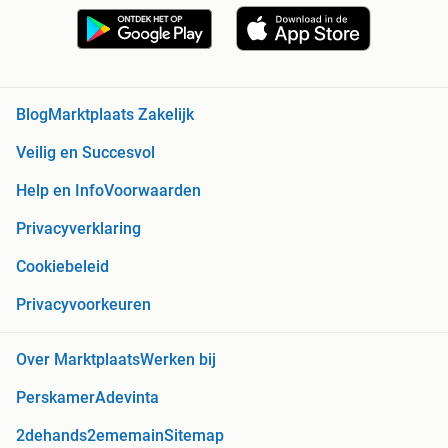
Blog
Marktplaats Zakelijk
Veilig en Succesvol
Help en Info
Voorwaarden
Privacyverklaring
Cookiebeleid
Privacyvoorkeuren
Over Marktplaats
Werken bij
Perskamer
Adevinta
2dehands
2ememain
Sitemap