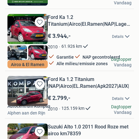
Vandaag
Oudewater
Ford Ka 1.2
Titanium|Airco|El.Ramen|NAP|Lage
Bewaren
KM|AUX|APK
in
€ 3.944,-
Details
Mijn
Favorieten
61.926
km
2010
Garantie
NAP gecontroleerd
Adequaat Auto's B.V.
Dagtopper
Alle milieu/emissie zones
Airco & El Ramen
Vandaag
Ter Aar
Ford Ka 1.2 Titanium
|NAP|Airco|EL.Ramen|Apk2027|AUX|
Bewaren
in
€ 2.799,-
Details
Mijn
Autocentrum Kompas
Favorieten
Dagtopper
125.159
km
2010
Vandaag
Alphen aan den Rijn
Suzuki Alto 1.0 2011 Rood Roze met
airco km78359
Bewaren