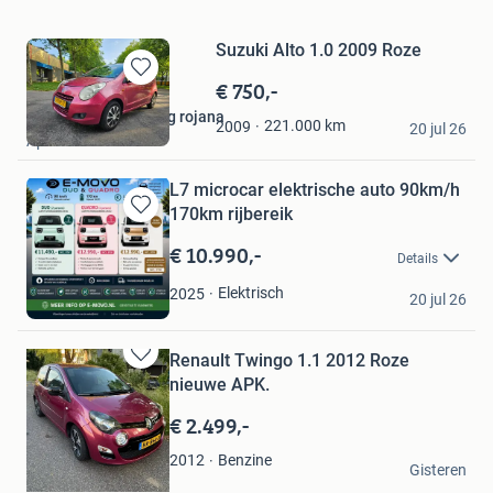
Suzuki Alto 1.0 2009 Roze
€ 750,-
Bewaren
in
handelsonderneming rojana
221.000
km
2009
Mijn
20 jul 26
Apeldoorn
Favorieten
L7 microcar elektrische auto 90km/h
170km rijbereik
Bewaren
in
€ 10.990,-
Details
Mijn
Favorieten
E-MOVO
Elektrisch
2025
20 jul 26
Oudewater
Renault Twingo 1.1 2012 Roze
Bewaren
nieuwe APK.
in
Mijn
€ 2.499,-
Favorieten
Rob
Benzine
2012
Gisteren
Aalsmeer