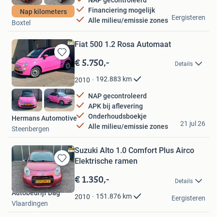
Financiering mogelijk
Nap kilometers
BM Cars BV
Eergisteren
Alle milieu/emissie zones
Boxtel
Fiat 500 1.2 Rosa Automaat
€ 5.750,-
Bewaren
Details
in
Mijn
192.883
km
2010
Favorieten
NAP gecontroleerd
APK bij aflevering
Onderhoudsboekje
Hermans Automotive
21 jul 26
Alle milieu/emissie zones
Steenbergen
Suzuki Alto 1.0 Comfort Plus Airco
Elektrische ramen
Bewaren
in
€ 1.350,-
Details
Mijn
Autobedrijf Dag
Favorieten
151.876
km
2010
Eergisteren
Vlaardingen