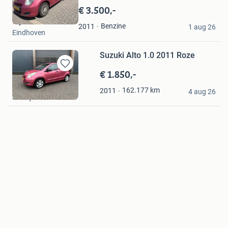
in
€ 3.500,-
Mijn
wijdeven
Favorieten
Benzine
2011
1 aug 26
Eindhoven
Suzuki Alto 1.0 2011 Roze
€ 1.850,-
Bewaren
in
Maarten Hendriks
162.177
km
2011
Mijn
4 aug 26
Schaijk
Favorieten