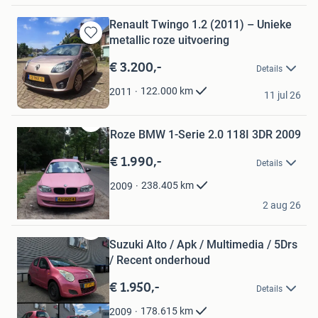
Renault Twingo 1.2 (2011) – Unieke
metallic roze uitvoering
Bewaren
in
€ 3.200,-
Details
Mijn
Favorieten
Rosa M
122.000
km
2011
11 jul 26
Rijswijk
Roze BMW 1-Serie 2.0 118I 3DR 2009
Bewaren
in
€ 1.990,-
Mijn
Details
Favorieten
238.405
km
2009
Floortje
2 aug 26
Maarn
Bewaren
Suzuki Alto / Apk / Multimedia / 5Drs
in
/ Recent onderhoud
Mijn
Favorieten
€ 1.950,-
Details
178.615
km
2009