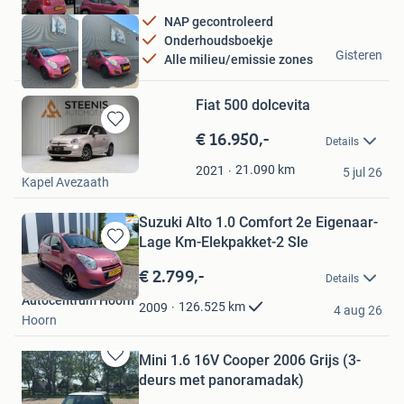
NAP gecontroleerd
Onderhoudsboekje
KoCars
Gisteren
Alle milieu/emissie zones
Zwaag
Fiat 500 dolcevita
€ 16.950,-
Bewaren
Details
in
Steenis Automotive
Mijn
21.090
km
2021
5 jul 26
Kapel Avezaath
Favorieten
Suzuki Alto 1.0 Comfort 2e Eigenaar-
Lage Km-Elekpakket-2 Sle
Bewaren
in
€ 2.799,-
Details
Mijn
Autocentrum Hoorn
Favorieten
126.525
km
2009
4 aug 26
Hoorn
Mini 1.6 16V Cooper 2006 Grijs (3-
Bewaren
deurs met panoramadak)
in
Mijn