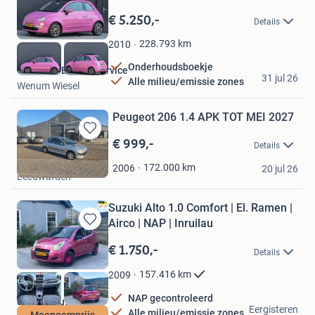
Bewaren
in
€ 5.250,-
Details
Mijn
Favorieten
228.793
km
2010
Onderhoudsboekje
Van Zeist Bandenservice
31 jul 26
Alle milieu/emissie zones
Wenum Wiesel
Peugeot 206 1.4 APK TOT MEI 2027
€ 999,-
Bewaren
Details
in
Gijs
Mijn
172.000
km
2006
20 jul 26
Leeuwarden
Favorieten
Suzuki Alto 1.0 Comfort | El. Ramen |
Airco | NAP | Inruilau
Bewaren
in
€ 1.750,-
Details
Mijn
Favorieten
157.416
km
2009
NAP gecontroleerd
de Jagt Automotive
Eergisteren
Alle milieu/emissie zones