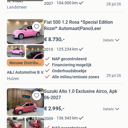
W. Visser
Favorieten
104.000
km
2007
28 jul 26
Landsmeer
Fiat 500 1.2 Rosa *Special Edition
Roze!* Automaat|Pano|Leer
Bewaren
in
€ 8.730,-
Details
Mijn
Favorieten
125.234
km
2010
NAP gecontroleerd
Nieuwe Distributie
Financiering mogelijk
Onderhoudsboekje
A&J Automotive B.V.
29 jul 26
Alle milieu/emissie zones
Huizen
Suzuki Alto 1.0 Exclusive Airco, Apk
06-2027
Bewaren
in
€ 2.995,-
Details
Mijn
Favorieten
136.543
km
2009
NAP gecontroleerd