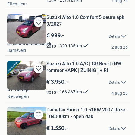
257.923
km
2009
1 aug 26
Etten-Leur
Suzuki Alto 1.0 Comfort 5 deurs apk
9/2027
Bewaren
in
€ 999,-
Details
Mijn
schouten autotechniek
Favorieten
320.135
km
2010
2 aug 26
Barneveld
Suzuki Alto 1.0 A/C | GR Beurt+NW
remmen+APK | ZUINIG | + RI
Bewaren
in
€ 3.950,-
Details
Mijn
A.F. Garage
Favorieten
166.467
km
2010
4 aug 26
Nieuwegein
Daihatsu Sirion 1.0 51KW 2007 Roze -
104000km - open dak
Bewaren
in
€ 1.550,-
Details
Mijn