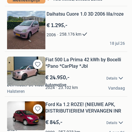
Meeneemprijs
Hellevoetsluis
Bewaren
in
Mijn
Daihatsu Cuore 1.0 3D 2006 lila/roze
Favorieten
€ 1.295,-
258.176
km
2006
remco
18 jul 26
Epe
Fiat 500 La Prima 42 kWh by Bocelli
*Pano *CarPlay *Jbl
Bewaren
in
€ 24.950,-
Details
Mijn
Den Ridder De Waal Automotive
Favorieten
23.102
km
2024
Vandaag
Halsteren
Ford Ka 1.2 ROZE! (NIEUWE APK,
DISTRIBUTIERIEM VERVANGEN INR
Bewaren
in
€ 845,-
Details
Mijn
SNBT
Favorieten