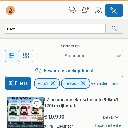
Auto's
Sorteer op
Alle afstanden…
Bewaar je zoekopdracht
Filters
Auto's
Te koop
Verwijder filters
L7 microcar elektrische auto 90km/h
170km rijbereik
Bewaren
in
€ 10.990,-
Details
Mijn
Favorieten
E-MOVO
Topadvertentie
Elektrisch
2025