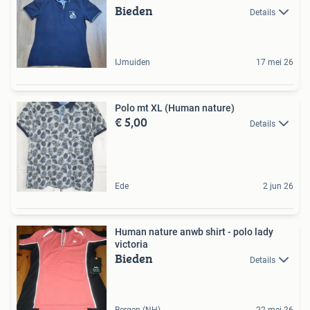
Bieden
Details
IJmuiden
17 mei 26
Polo mt XL (Human nature)
€ 5,00
Details
Ede
2 jun 26
Human nature anwb shirt - polo lady
victoria
Bieden
Details
Bergen (NH)
22 mei 26