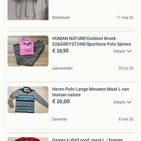
Ridderkerk
11 mei 26
HUMAN NATURE!Outdoor Broek
52&GREYSTONE!Sportieve Polo Sámen
€ 16,95
Details
Leeuwarden
29 jul 26
Heren Polo Lange Mouwen Maat L van
Human nature
€ 10,00
Details
Deventer
8 mei 26
Dames t-shirt rood, maat L / human