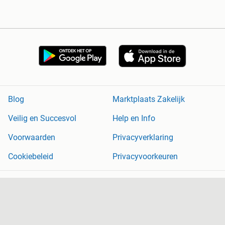
Blog
Marktplaats Zakelijk
Veilig en Succesvol
Help en Info
Voorwaarden
Privacyverklaring
Cookiebeleid
Privacyvoorkeuren
Over Marktplaats
Werken bij
Perskamer
Adevinta
2dehands
2ememain