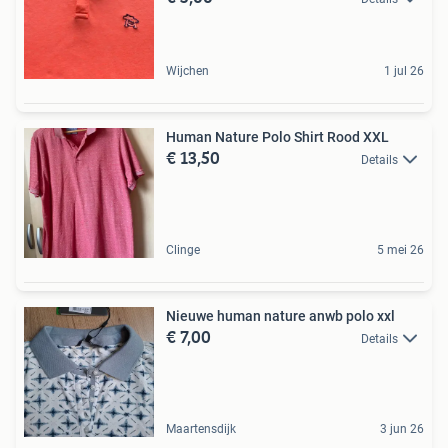
Wijchen
1 jul 26
Human Nature Polo Shirt Rood XXL
€ 13,50
Details
Clinge
5 mei 26
Nieuwe human nature anwb polo xxl
€ 7,00
Details
Maartensdijk
3 jun 26