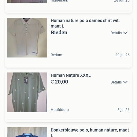
Ridderkerk
28 jun 26
Human nature polo dames shirt wit,
maat L
Bieden
Details
Bedum
29 jul 26
Human Nature XXXL
€ 20,00
Details
Hoofddorp
8 jul 26
Donkerblauwe polo, human nature, maat
L